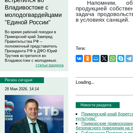
встретился во
Напомним, об
Владивостоке с
продукцией собстве
задача продовольст
молодогвардейцами
в условиях санкций.
"Единой России"
Во время рабочей поездки в
Приморский край Зампред
Правительства РФ –
полномочный представитель
Теги:
Президента РФ в ДФО Юрий
Трутнев встретился во
Владивостоке с молодежью.
статьи раздела
Регион сегодня
Loading...
28 Мая 2026, 14:14
Новости раздела
Приморский край боретс
культуры"
Приморские правоохрани
безопасного поведения на
Губернатор Приморья пр