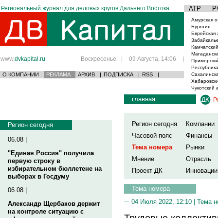
Региональный журнал для деловых кругов Дальнего Востока
АТР
Р
Амурская о
Бурятия
Еврейская 
Забайкаль
Камчатский
Магаданска
www.
dvkapital.ru
Воскресенье
|
09 Августа, 14:06
|
Приморски
Республика
О КОМПАНИИ
РЕКЛАМА
АРХИВ
|
ПОДПИСКА
|
RSS
|
Сахалинска
Хабаровски
Чукотский 
главная
Р
Регион сегодня
Компании
Регион сегодня
Часовой пояс
Финансы
06.08 |
Тема номера
Рынки
"Единая Россия" получила
Мнение
Отрасль
первую строку в
избирательном бюллетене на
Проект ДК
Инновации
выборах в Госдуму
Тема номера
06.08 |
04 Июля 2022, 12:10 |
Тема н
Александр Щербаков держит
на контроле ситуацию с
Трудовые коллектив