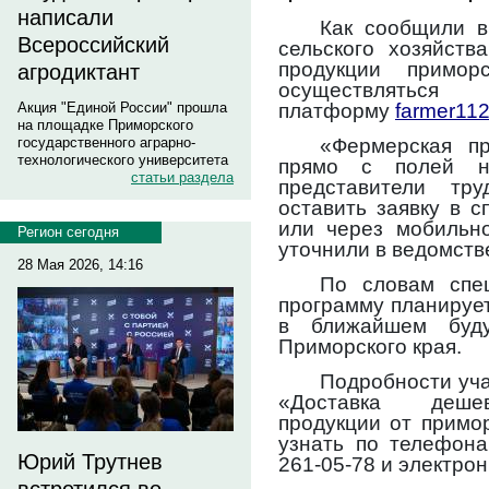
написали
Как сообщили в
Всероссийский
сельского хозяйств
продукции примор
агродиктант
осуществлять
платформу
farmer112
Акция "Единой России" прошла
на площадке Приморского
«Фермерская пр
государственного аграрно-
технологического университета
прямо с полей на
статьи раздела
представители тр
оставить заявку в 
или через мобильн
Регион сегодня
уточнили в ведомств
28 Мая 2026, 14:16
По словам спец
программу планирует
в ближайшем буд
Приморского края.
Подробности уча
«Доставка дешев
продукции от примо
узнать по телефонам
Юрий Трутнев
261-05-78 и электро