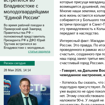
встретился во
которые присущи магаданц
Владивостоке с
возмещается душевной, лю
Многие наши земляки, кото
молодогвардейцами
всю жизнь остаются колымч
"Единой России"
собираются у Большого теат
встречи проходят в Санкт-П
Во время рабочей поездки в
эту принадлежность к Колы
Приморский край Зампред
Правительства РФ –
передают в наследство.
полномочный представитель
Президента РФ в ДФО Юрий
Интересный факт: Магадан 
Трутнев встретился во
России. Это правда. По ито
Владивостоке с молодежью.
проведенного в рамках исс
статьи раздела
счастья», созданного при п
наш город занял третье ме
счастливый город России».
Регион сегодня
- Говорят, на Дальнем Во
28 Мая 2026, 14:14
чемоданное настроение, 
- Хотелось бы сказать, что 
подспудно присутствуют. Л
уже выросло не одно покол
нет. Этому способствовало
наложили 90-е. У людей не
государству, была сломана