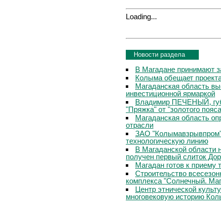
Loading...
Новости раздела
В Магадане принимают з
Колыма обещает проекта
Магаданская область вы
инвестиционной ярмаркой
Владимир ПЕЧЕНЫЙ, губ
"Пряжка" от "золотого пояс
Магаданская область о
отрасли
ЗАО "Колымавзрывпром"
технологическую линию
В Магаданской области 
получен первый слиток До
Магадан готов к приему 
Строительство всесезон
комплекса "Солнечный. Маг
Центр этнической культ
многовековую историю Ко