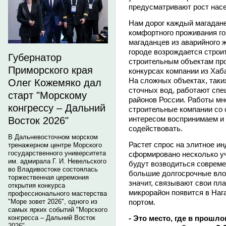
предусматривают рост насе
Нам дорог каждый магадане
комфортного проживания го
магаданцев из аварийного ж
городе возрождается строи
Губернатор
строительным объектам пр
Приморского края
конкурсах компании из Хаб
На сложных объектах, таки
Олег Кожемяко дал
сточных вод, работают спе
старт "Морскому
районов России. Работы мн
конгрессу – Дальний
строительные компании со 
интересом воспринимаем и 
Восток 2026"
содействовать.
В Дальневосточном морском
Растет спрос на элитное и
тренажерном центре Морского
государственного университета
сформировано несколько уч
им. адмирала Г. И. Невельского
будут возводиться соврем
во Владивостоке состоялась
большие долгосрочные вло
торжественная церемония
значит, связывают свои пл
открытия конкурса
микрорайон появится в Наг
профессионального мастерства
портом.
"Море зовет 2026", одного из
самых ярких событий "Морского
- Это место, где в прошл
конгресса – Дальний Восток
2026".