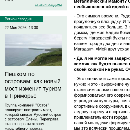
металлический мамонт? О
статьи раздела
необыкновенной идеей в
- Это символ времени. Ряд
Регион сегодня
прогулочную площадку. И т
появляться все больше. В 
22 Мая 2026, 13:30
домом, где жил Вадим Козин
берегу Нагаевской бухты п
нашем городе два дня и на
Магадан», «Мой друг уехал
- Да, я не могла не заде
земляк как будто вышел п
своей кошкой на руках.
Пешком по
- Это оценили и сами горо
островам: как новый
нужно и это - выражение ч
мост изменит туризм
стали символами нашего го
формироваться его совреме
в Приморье
учреждения культуры, поя
Группа компаний "Остов"
спортивные сооружения, в
планирует построить мост,
ледовую арену и спортивн
который свяжет Русский остров
привлекательности города, 
с островом Елены. Переправа
нашей молодежи формирует
станет первым этапом
мы это всячески поощряем
масштабного проекта