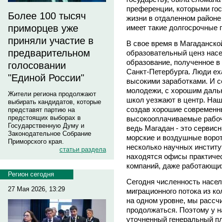
преференции, которыми го
Более 100 тысяч
жизни в отдаленном районе
приморцев уже
имеет такие долгосрочные
приняли участие в
В свое время в Магаданск
предварительном
образовательный ценз нас
образование, полученное в
голосовании
Санкт-Петербурга. Люди ех
"Единой России"
высокими заработками. И с
молодежи, с хорошим даль
Жители региона продолжают
школ уезжают в центр. Наша
выбирать кандидатов, которые
создав хорошие современн
представят партию на
предстоящих выборах в
высокооплачиваемые рабоч
Государственную Думу и
ведь Магадан - это сервис
Законодательное Собрание
морские и воздушные ворота
Приморского края.
несколько научных институ
статьи раздела
находятся офисы практиче
компаний, даже работающих
Регион сегодня
Сегодня численность насел
27 Мая 2026, 13:29
миграционного потока из к
на одном уровне, мы рассч
продолжаться. Поэтому у н
уточненный генеральный пл