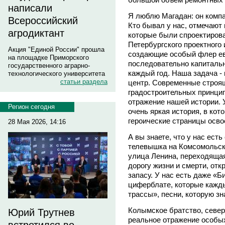
написали
Я люблю Магадан: он компак
Всероссийский
Кто бывал у нас, отмечают
агродиктант
которые были спроектиров
Петербургского проектного 
Акция "Единой России" прошла
создающие особый флер ев
на площадке Приморского
последовательно капиталь
государственного аграрно-
каждый год. Наша задача -
технологического университета
статьи раздела
центр. Современные строя
градостроительных принцип
отражение нашей истории. У 
Регион сегодня
очень яркая история, в кот
героические страницы осво
28 Мая 2026, 14:16
А вы знаете, что у нас ес
телевышка на Комсомольско
улица Ленина, переходящая
дорогу жизни и смерти, от
запасу. У нас есть даже «Б
циферблате, которые кажд
трассы», песни, которую з
Колымское братство, северн
Юрий Трутнев
реальное отражение особы