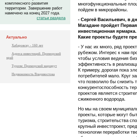
комплексного развития
многофункциональные площ
территории. Завершение работ
пойдем в микрорайоны.
намечено на конец 2027 года.
статьи раздела
- Сергей Васильевич, в д
Магадане пройдет Перва
инвестиционная ярмарка. 
Какие проекты будете пр
Актуально
Хабаровску - 160 лет
- У нас их много, ряд прое
рубежом. Интерес к нам про
Адреса инвестиций. Приморский
чтобы условия ведения би
край
эффективность в реализации
Туризм: Приморский маршрут
К примеру, дорогая пока эл
Недвижимость Владивостока
потребителей мало. Круг з
что позволило бы снизить
конкурентоспособность тер
проектов является строите
сжиженного водорода.
Но мы на своем муниципал
проекты, которые могут бы
туризма, строительства сп
крупный инвестпроект, пр
технологии переработки тв