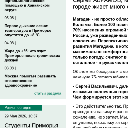
офтальмологической
городе живет много
помощью в Ханкайском
округе
05.08 |
Магадан - не просто облас
Колымы. Более 100 тысяч 
Первое дыхание осени:
70% населения огромной 
температура в Приморье
России, уже разведанных 
опустится до +8 °C
поколения. Перспективнос
04.08 |
развития Магадана, в кот
Жара до +35: что ждет
максимально комфортных
Приморье после тропических
только погоду, считают в
дождей
остальное - в руках челов
03.08 |
Об этом мы беседовали с 
Москва помогает развивать
накануне 75-летнего юбилея
отечественное
здравоохранение
- Сергей Васильевич, дале
из самых солнечных горо
статьи раздела
Чем формируется этот к
- Это действительно так. 
Регион сегодня
приходятся на зиму и ранню
29 Мая 2026, 16:37
сожалению, не хватает. Мы,
ощущаем, поскольку за кор
Студенты Приморья
большой объем ремонтных 