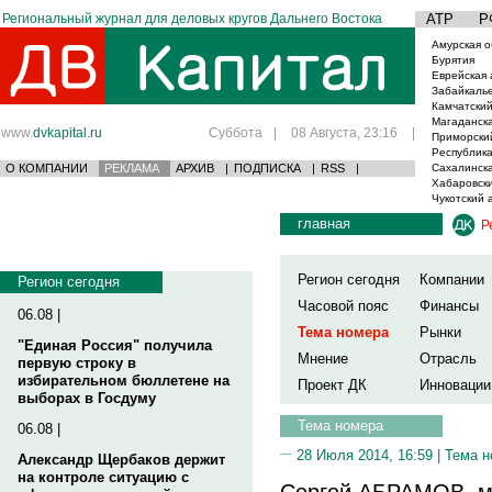
Региональный журнал для деловых кругов Дальнего Востока
АТР
Р
Амурская о
Бурятия
Еврейская 
Забайкаль
Камчатский
Магаданска
www.
dvkapital.ru
Суббота
|
08 Августа, 23:16
|
Приморски
Республика
О КОМПАНИИ
РЕКЛАМА
АРХИВ
|
ПОДПИСКА
|
RSS
|
Сахалинска
Хабаровски
Чукотский 
главная
Р
Регион сегодня
Компании
Регион сегодня
Часовой пояс
Финансы
06.08 |
Тема номера
Рынки
"Единая Россия" получила
Мнение
Отрасль
первую строку в
избирательном бюллетене на
Проект ДК
Инновации
выборах в Госдуму
Тема номера
06.08 |
28 Июля 2014, 16:59 |
Тема н
Александр Щербаков держит
на контроле ситуацию с
Сергей АБРАМОВ, мэ