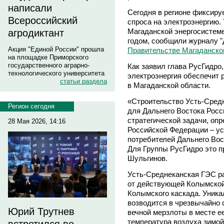
написали
Сегодня в регионе фиксиру
Всероссийский
спроса на электроэнергию. 
Магаданской энергосистеме
агродиктант
годом, сообщили журналу 
Акция "Единой России" прошла
Правительстве Магаданско
на площадке Приморского
государственного аграрно-
Как заявил глава РусГидро
технологического университета
электроэнергия обеспечит
статьи раздела
в Магаданской области.
«Строительство Усть-Сред
Регион сегодня
для Дальнего Востока Росс
стратегической задачи, оп
28 Мая 2026, 14:16
Российской Федерации – ус
потребителей Дальнего Вос
Для Группы РусГидро это п
Шульгинов.
Усть-Среднеканская ГЭС ра
от действующей Колымской
Колымского каскада. Уника
возводится в чрезвычайно
Юрий Трутнев
вечной мерзлоты в месте ее
температура воздуха зимой