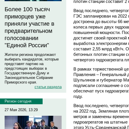
плотин станции составит 2 
Более 100 тысяч
Ввод последнего, четвертог
приморцев уже
ГЭС запланирован на 2022 
достроена до высоты 66 м
приняли участие в
колеса первых двух гидроа
предварительном
повышенной мощности. Пос
голосовании
достигнет своей проектной
выработка электроэнергии 
"Единой России"
составит 2,55 млрд кВт/ч.
бетонных плотин станции с
Жители региона продолжают
выбирать кандидатов, которые
четвертого гидроагрегата п
представят партию на
предстоящих выборах в
В рамках торжественной ц
Государственную Думу и
Правления – Генеральный 
Законодательное Собрание
Шульгинов и губернатор Ма
Приморского края.
подписали соглашение о со
статьи раздела
обеспечат пуск гидроагрег
году.
Регион сегодня
Ввод последнего, четвертог
27 Мая 2026, 13:29
на 2022 год. Земляная пло
метров и заменены времен
гидроагрегатов на штатны
этого Усть-Среднеканской 