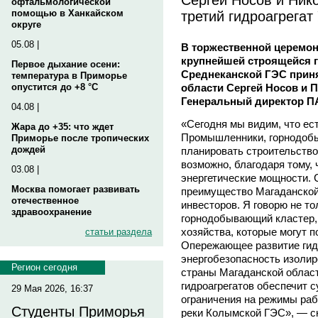
офтальмологической
третий гидроагрега
помощью в Ханкайском
округе
05.08 |
В торжественной церемони
крупнейшей строящейся г
Первое дыхание осени:
Среднеканской ГЭС приня
температура в Приморье
области Сергей Носов и 
опустится до +8 °C
Генеральный директор П
04.08 |
«Сегодня мы видим, что ест
Жара до +35: что ждет
Промышленники, горнодоб
Приморье после тропических
дождей
планировать строительство
возможно, благодаря тому,
03.08 |
энергетические мощности. 
Москва помогает развивать
преимущество Магаданской 
отечественное
инвесторов. Я говорю не то
здравоохранение
горнодобывающий кластер, 
хозяйства, которые могут 
статьи раздела
Опережающее развитие гид
энергобезопасность изолир
Регион сегодня
страны Магаданской област
гидроагрегатов обеспечит 
29 Мая 2026, 16:37
ограничения на режимы ра
Студенты Приморья
реки Колымской ГЭС», — с