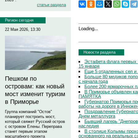
статьи раздела
Регион сегодня
Loading...
22 Мая 2026, 13:30
Новости раздела
Эстафета флага первых 
15 января
Еще 5 отдаленных сел и
Больше 80 медиков попо
Пешком по
с начала года
островам: как новый
Более 200 ярмарочных п
В Приморье объявлен кар
мост изменит туризм
ПАМЯТКА
в Приморье
Губернатор Приморья пр
работы на дороге в Инноке
Поздравление Губернато
Группа компаний "Остов"
Днем металлурга
планирует построить мост,
Бывший лагерь "Днепровс
который свяжет Русский остров
наследия
с островом Елены. Переправа
В столице Колымы прохо
станет первым этапом
основанного на реальных 
масштабного проекта