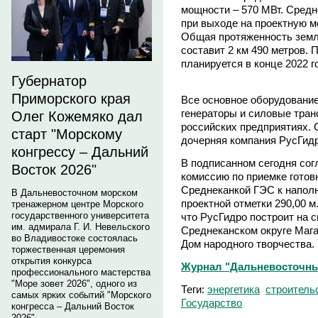
мощности – 570 МВт. Средн
при выходе на проектную м
Общая протяженность земл
составит 2 км 490 метров. 
планируется в конце 2022 г
Губернатор
Приморского края
Все основное оборудование
генераторы и силовые тран
Олег Кожемяко дал
российских предприятиях. 
старт "Морскому
дочерняя компания РусГид
конгрессу – Дальний
В подписанном сегодня сог
Восток 2026"
комиссию по приемке готов
Среднеканкой ГЭС к наполне
В Дальневосточном морском
проектной отметки 290,00 м
тренажерном центре Морского
государственного университета
что РусГидро построит на 
им. адмирала Г. И. Невельского
Среднеканском округе Мага
во Владивостоке состоялась
Дом народного творчества.
торжественная церемония
открытия конкурса
Журнал "Дальневосточны
профессионального мастерства
"Море зовет 2026", одного из
Теги:
энергетика
строитель
самых ярких событий "Морского
Государство
конгресса – Дальний Восток
2026".