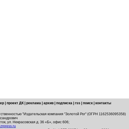
ер
|
проект ДК
|
реклама
|
архив
|
подписка
|
rss
|
поиск
|
контакты
тственностью "Издательская компания "Золотой Рог" (ОГРН 1162536095358)
ксандрович
ток, ул. Некрасовская д. 36 «Б», офис 606;
zrpress.ru