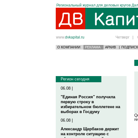
Региональный журнал для деловых кругов Дал
www.
dvkapital.ru
Четверг
|
О КОМПАНИИ
РЕКЛАМА
АРХИВ
|
ПОДПИСК
Регион сегодня
06.08 |
"Единая Россия" получила
первую строку в
избирательном бюллетене на
выборах в Госдуму
Qu
re
06.08 |
Александр Щербаков держит
на контроле ситуацию с