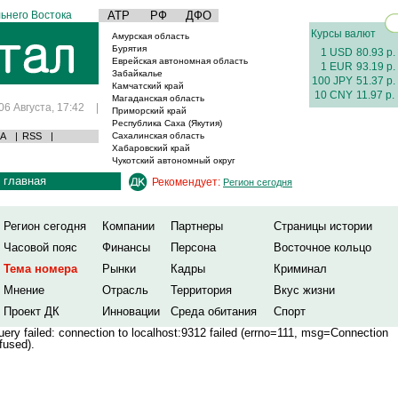
ьнего Востока
АТР
РФ
ДФО
Курсы валют
Амурская область
Бурятия
1 USD
80.93 р.
Еврейская автономная область
1 EUR
93.19 р.
Забайкалье
100 JPY
51.37 р.
Камчатский край
10 CNY
11.97 р.
Магаданская область
06 Августа, 17:42
|
Приморский край
Республика Саха (Якутия)
А
|
RSS
|
Сахалинская область
Хабаровский край
Чукотский автономный округ
главная
Рекомендует:
Регион сегодня
Регион сегодня
Компании
Партнеры
Страницы истории
Часовой пояс
Финансы
Персона
Восточное кольцо
Тема номера
Рынки
Кадры
Криминал
Мнение
Отрасль
Территория
Вкус жизни
Проект ДК
Инновации
Среда обитания
Спорт
ery failed: connection to localhost:9312 failed (errno=111, msg=Connection
fused).