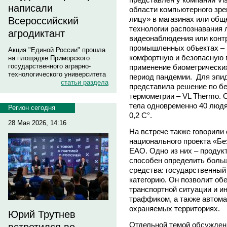
написали
области компьютерного зре
лицу» в магазинах или общ
Всероссийский
технологии распознавания 
агродиктант
видеонаблюдения или конт
промышленных объектах – в
Акция "Единой России" прошла
комфортную и безопасную г
на площадке Приморского
государственного аграрно-
применение биометрических
технологического университета
период пандемии. Для эпид
статьи раздела
представила решение по бе
термометрии – VL Thermo. 
тела одновременно 40 люд
Регион сегодня
0,2 C°.
28 Мая 2026, 14:16
На встрече также говорили
национального проекта «Бе
ЕАО. Одно из них – продукт
способен определить больш
средства: государственный 
категорию. Он позволит об
транспортной ситуации и и
траффиком, а также автома
охраняемых территориях.
Юрий Трутнев
Отдельной темой обсуждени