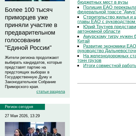
бюджетных мест в вузы
Полиция ЕАО перекрыла
Более 100 тысяч
федеральной трассе "Амур
приморцев уже
Строительство жилья и ш
главы ЕАО с руководством
приняли участие в
Юрий Трутнев представи
автономной области
предварительном
Амурскому тигру нужен 
голосовании
Китай
Развитие экономики ЕАО
"Единой России"
руководство Дальневосточ
На железнодорожных ста
Жители региона продолжают
тонн грузов
выбирать кандидатов, которые
Итоги совместной работ
представят партию на
предстоящих выборах в
Государственную Думу и
Законодательное Собрание
Приморского края.
статьи раздела
Регион сегодня
27 Мая 2026, 13:29