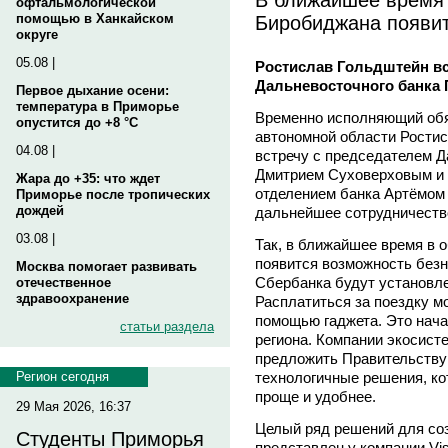
офтальмологической
Биробиджана появит
помощью в Ханкайском
округе
05.08 |
Ростислав Гольдштейн вс
Дальневосточного банка
Первое дыхание осени:
температура в Приморье
Временно исполняющий обя
опустится до +8 °C
автономной области Рости
04.08 |
встречу с председателем 
Дмитрием Суховерховым и
Жара до +35: что ждет
отделением банка Артёмом
Приморье после тропических
дождей
дальнейшее сотрудничество
03.08 |
Так, в ближайшее время в
появится возможность без
Москва помогает развивать
Сбербанка будут установле
отечественное
здравоохранение
Расплатиться за поездку м
помощью гаджета. Это нач
статьи раздела
региона. Компании экосист
предложить Правительству
технологичные решения, ко
Регион сегодня
проще и удобнее.
29 Мая 2026, 16:37
Целый ряд решений для со
Студенты Приморья
представлен у компании Vis