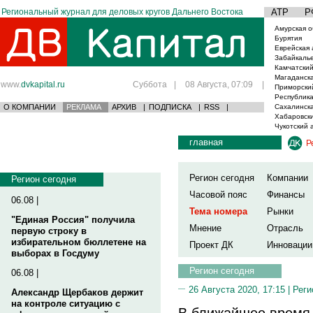
Региональный журнал для деловых кругов Дальнего Востока
АТР
Р
Амурская о
Бурятия
Еврейская 
Забайкаль
Камчатский
Магаданска
www.
dvkapital.ru
Суббота
|
08 Августа, 07:09
|
Приморски
Республика
О КОМПАНИИ
РЕКЛАМА
АРХИВ
|
ПОДПИСКА
|
RSS
|
Сахалинска
Хабаровски
Чукотский 
главная
Р
Регион сегодня
Компании
Регион сегодня
Часовой пояс
Финансы
06.08 |
Тема номера
Рынки
"Единая Россия" получила
Мнение
Отрасль
первую строку в
избирательном бюллетене на
Проект ДК
Инновации
выборах в Госдуму
Регион сегодня
06.08 |
26 Августа 2020, 17:15 |
Реги
Александр Щербаков держит
на контроле ситуацию с
В ближайшее время 