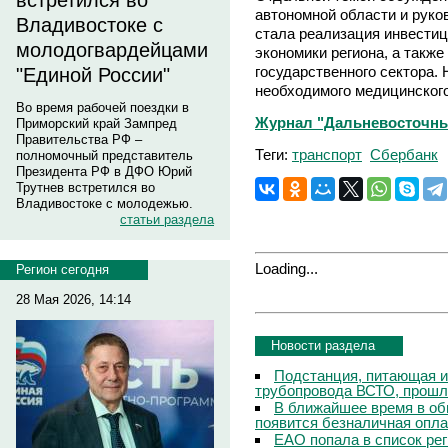
встретился во
автономной области и руко
Владивостоке с
стала реализация инвестиц
молодогвардейцами
экономики региона, а такж
государственного сектора.
"Единой России"
необходимого медицинского
Во время рабочей поездки в
Журнал "Дальневосточны
Приморский край Зампред
Правительства РФ –
Теги:
транспорт
Сбербанк
полномочный представитель
Президента РФ в ДФО Юрий
Трутнев встретился во
Владивостоке с молодежью.
статьи раздела
Loading...
Регион сегодня
28 Мая 2026, 14:14
Новости раздела
Подстанция, питающая и
трубопровода ВСТО, прош
В ближайшее время в о
появится безналичная опла
ЕАО попала в список ре