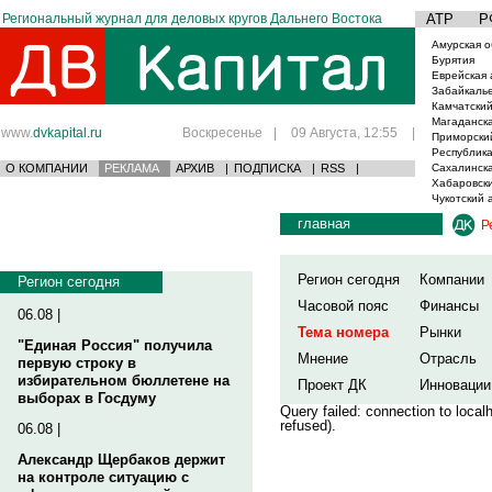
Региональный журнал для деловых кругов Дальнего Востока
АТР
Р
Амурская о
Бурятия
Еврейская 
Забайкаль
Камчатский
Магаданска
www.
dvkapital.ru
Воскресенье
|
09 Августа, 12:55
|
Приморски
Республика
О КОМПАНИИ
РЕКЛАМА
АРХИВ
|
ПОДПИСКА
|
RSS
|
Сахалинска
Хабаровски
Чукотский 
главная
Р
Регион сегодня
Компании
Регион сегодня
Часовой пояс
Финансы
06.08 |
Тема номера
Рынки
"Единая Россия" получила
Мнение
Отрасль
первую строку в
избирательном бюллетене на
Проект ДК
Инновации
выборах в Госдуму
Query failed: connection to loca
refused).
06.08 |
Александр Щербаков держит
на контроле ситуацию с