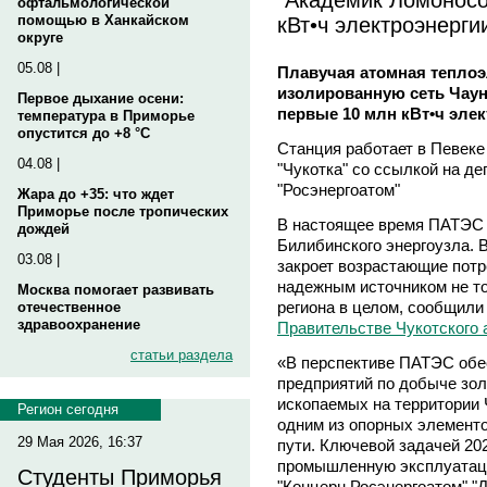
офтальмологической
кВт•ч электроэнерги
помощью в Ханкайском
округе
05.08 |
Плавучая атомная теплоэ
изолированную сеть Чаун
Первое дыхание осени:
первые 10 млн кВт•ч эле
температура в Приморье
опустится до +8 °C
Станция работает в Певеке
04.08 |
"Чукотка" со ссылкой на д
"Росэнергоатом"
Жара до +35: что ждет
Приморье после тропических
В настоящее время ПАТЭС о
дождей
Билибинского энергоузла. 
03.08 |
закроет возрастающие потр
надежным источником не то
Москва помогает развивать
региона в целом, сообщили
отечественное
здравоохранение
Правительстве Чукотского 
статьи раздела
«В перспективе ПАТЭС обес
предприятий по добыче зол
ископаемых на территории 
Регион сегодня
одним из опорных элемент
29 Мая 2026, 16:37
пути. Ключевой задачей 202
промышленную эксплуатаци
Студенты Приморья
"Концерн Росэнергоатом" "