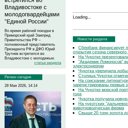
встретился во
Владивостоке с
молодогвардейцами
Loading...
"Единой России"
Во время рабочей поездки в
Приморский край Зампред
Новости раздела
Правительства РФ –
полномочный представитель
Сбербанк финансирует п
Президента РФ в ДФО Юрий
открытия сезона северного
Трутнев встретился во
На Чукотке презентовал
Владивостоке с молодежью.
"Академик Ломоносов" в
статьи раздела
электроэнергии
Чукотка увеличила добы
Столица Чукотки отметил
Регион сегодня
На соискание литератур
зарегистрированы первые з
28 Мая 2026, 14:14
На Чукотке морской порт
года
Чукотка получила новую
На чукотских "дальневос
животноводческая ферма
Свыше 20 тонн золота до