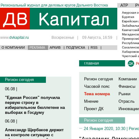
Региональный журнал для деловых кругов Дальнего Востока
АТР
Р
Амурская о
Бурятия
Еврейская 
Забайкаль
Камчатский
Магаданска
www.
dvkapital.ru
Воскресенье
|
09 Августа, 16:59
|
Приморски
Республика
О КОМПАНИИ
РЕКЛАМА
АРХИВ
|
ПОДПИСКА
|
RSS
|
Сахалинска
Хабаровски
Чукотский 
главная
Р
Регион сегодня
Компании
Регион сегодня
Часовой пояс
Финансы
06.08 |
Тема номера
Рынки
"Единая Россия" получила
Мнение
Отрасль
первую строку в
избирательном бюллетене на
Проект ДК
Инновации
выборах в Госдуму
Регион сегодня
06.08 |
24 Января 2020, 10:30 |
Реги
Александр Щербаков держит
на контроле ситуацию с
"Академик Ломоносо