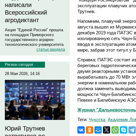
написали
эксплуатации плавучих ат
Трутнев.
Всероссийский
агродиктант
Напомним, плавучий энерго
августа вышел из Мурманск
Акция "Единой России" прошла
декабря 2019 года ПАТЭС 
на площадке Приморского
изолированную сеть Чаун-Б
государственного аграрно-
ввода в эксплуатацию атом
технологического университета
статьи раздела
мире, забрав этот титул у
Справка: ПАТЭС состоит и
Регион сегодня
береговых гидротехническ
двумя реакторными устано
28 Мая 2026, 14:16
вырабатывать до 70 МВт эл
энергии в номинальном ра
должна заменить выводимы
мощности Чаун-Билибинско
Певеке и Билибинскую АЭС
Журнал "Дальневосточны
Теги:
Чукотка
Академик Ло
Юрий Трутнев