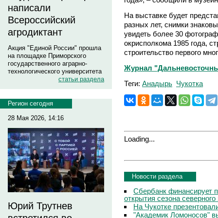
написали
На выставке будет предст
Всероссийский
разных лет, снимки знаковы
агродиктант
увидеть более 30 фотограф
окрисполкома 1985 года, с
Акция "Единой России" прошла
строительство первого мног
на площадке Приморского
государственного аграрно-
Журнал "Дальневосточны
технологического университета
статьи раздела
Теги:
Анадырь
Чукотка
Регион сегодня
28 Мая 2026, 14:16
Loading...
Новости раздела
Сбербанк финансирует п
открытия сезона северного
Юрий Трутнев
На Чукотке презентовал
"Академик Ломоносов" в