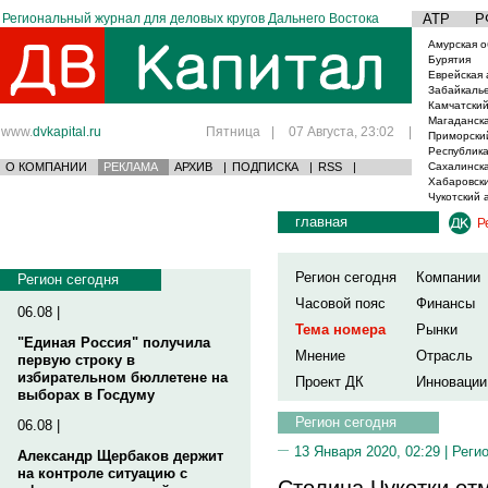
Региональный журнал для деловых кругов Дальнего Востока
АТР
Р
Амурская о
Бурятия
Еврейская 
Забайкаль
Камчатский
Магаданска
www.
dvkapital.ru
Пятница
|
07 Августа, 23:02
|
Приморски
Республика
О КОМПАНИИ
РЕКЛАМА
АРХИВ
|
ПОДПИСКА
|
RSS
|
Сахалинска
Хабаровски
Чукотский 
главная
Р
Регион сегодня
Компании
Регион сегодня
Часовой пояс
Финансы
06.08 |
Тема номера
Рынки
"Единая Россия" получила
Мнение
Отрасль
первую строку в
избирательном бюллетене на
Проект ДК
Инновации
выборах в Госдуму
Регион сегодня
06.08 |
13 Января 2020, 02:29 |
Реги
Александр Щербаков держит
на контроле ситуацию с
Столица Чукотки от