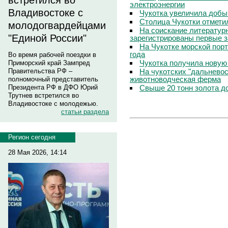
встретился во
электроэнергии
Владивостоке с
Чукотка увеличила добы
Столица Чукотки отметил
молодогвардейцами
На соискание литератур
"Единой России"
зарегистрированы первые з
На Чукотке морской порт
года
Во время рабочей поездки в
Чукотка получила новую
Приморский край Зампред
На чукотских "дальневос
Правительства РФ –
животноводческая ферма
полномочный представитель
Свыше 20 тонн золота до
Президента РФ в ДФО Юрий
Трутнев встретился во
Владивостоке с молодежью.
статьи раздела
Регион сегодня
28 Мая 2026, 14:14