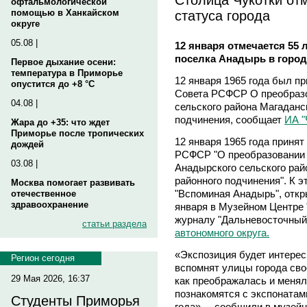
офтальмологической
статуса города
помощью в Ханкайском
округе
05.08 |
12 января отмечается 55 
поселка Анадырь в город
Первое дыхание осени:
температура в Приморье
12 января 1965 года был п
опустится до +8 °C
Совета РСФСР О преобразо
04.08 |
сельского района Магаданс
подчинения, сообщает
ИА "
Жара до +35: что ждет
Приморье после тропических
12 января 1965 года приня
дождей
РСФСР "О преобразовании 
03.08 |
Анадырского сельского рай
районного подчинения". К э
Москва помогает развивать
"Вспоминая Анадырь", откры
отечественное
здравоохранение
января в Музейном Центре 
журналу "Дальневосточный
статьи раздела
автономного округа.
«Экспозиция будет интерес
Регион сегодня
вспомнят улицы города свое
29 Мая 2026, 16:37
как преображалась и менял
познакомятся с экспонатам
Студенты Приморья
года», – сообщили в музейн