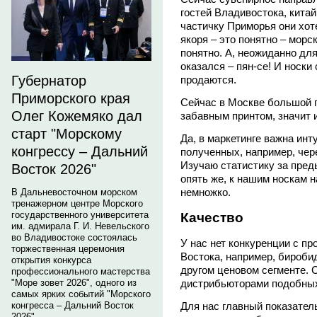
гостей Владивостока, китай
частичку Приморья они хоте
якоря – это понятно – морс
понятно. А, неожиданно для
оказался – пян-се! И носки
Губернатор
продаются.
Приморского края
Сейчас в Москве большой 
Олег Кожемяко дал
забавным принтом, значит и
старт "Морскому
Да, в маркетинге важна инт
конгрессу – Дальний
полученных, например, чер
Изучаю статистику за пред
Восток 2026"
опять же, к нашим носкам 
немножко.
В Дальневосточном морском
тренажерном центре Морского
государственного университета
Качество
им. адмирала Г. И. Невельского
во Владивостоке состоялась
У нас нет конкуренции с пр
торжественная церемония
Востока, например, бироби
открытия конкурса
другом ценовом сегменте. 
профессионального мастерства
"Море зовет 2026", одного из
дистрибьюторами подобных
самых ярких событий "Морского
конгресса – Дальний Восток
Для нас главный показател
2026".