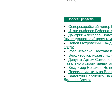
Новости раздела
Северокорейский лидер 
Итоги выборов Губернат
Дмитрий Алексеев: Золот
"выпендриваться" проектам
Павел Островский: Кажд
среду
Роза Чемерис: Настала 
Владивосток может лиши
Депутат Артем Самсонов
Навального своим мандато
Владимир Новиков: Не 
Привилегия жить на Вос
Валентин Сергиенко: За
Дальний Восток