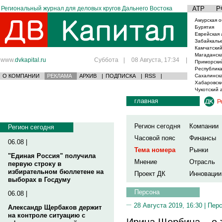
Региональный журнал для деловых кругов Дальнего Востока
АТР
Р
Амурская о
Бурятия
Еврейская 
Забайкаль
Камчатский
Магаданска
www.
dvkapital.ru
Суббота
|
08 Августа, 17:34
|
Приморски
Республика
О КОМПАНИИ
РЕКЛАМА
АРХИВ
|
ПОДПИСКА
|
RSS
|
Сахалинска
Хабаровски
Чукотский 
главная
Р
Регион сегодня
Компании
Регион сегодня
Часовой пояс
Финансы
06.08 |
Тема номера
Рынки
"Единая Россия" получила
Мнение
Отрасль
первую строку в
избирательном бюллетене на
Проект ДК
Инновации
выборах в Госдуму
Персона
06.08 |
28 Августа 2019, 16:30 |
Пер
Александр Щербаков держит
на контроле ситуацию с
Ирина Щербина – о 