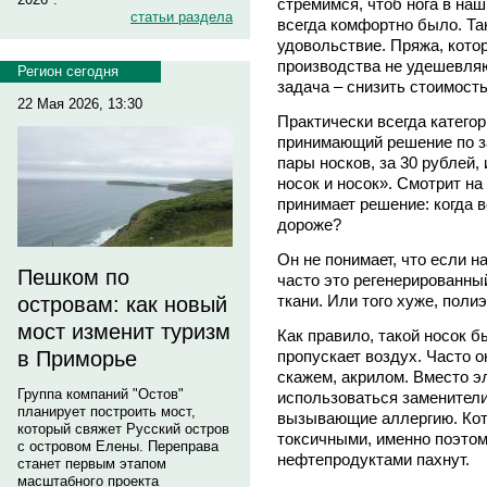
стремимся, чтоб нога в наш
статьи раздела
всегда комфортно было. Та
удовольствие. Пряжа, кото
производства не удешевля
Регион сегодня
задача – снизить стоимост
22 Мая 2026, 13:30
Практически всегда катего
принимающий решение по за
пары носков, за 30 рублей, и
носок и носок». Смотрит на
принимает решение: когда в
дороже?
Он не понимает, что если н
Пешком по
часто это регенерированны
ткани. Или того хуже, поли
островам: как новый
мост изменит туризм
Как правило, такой носок б
в Приморье
пропускает воздух. Часто о
скажем, акрилом. Вместо э
Группа компаний "Остов"
использоваться заменители
планирует построить мост,
вызывающие аллергию. Кото
который свяжет Русский остров
токсичными, именно поэто
с островом Елены. Переправа
нефтепродуктами пахнут.
станет первым этапом
масштабного проекта