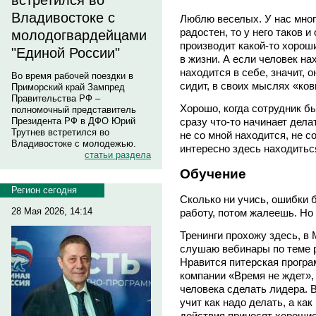
встретился во
Владивостоке с
Люблю веселых. У нас много
радостен, то у него таков и
молодогвардейцами
производит какой-то хороши
"Единой России"
в жизни. А если человек н
находится в себе, значит, о
Во время рабочей поездки в
сидит, в своих мыслях «ко
Приморский край Зампред
Правительства РФ –
Хорошо, когда сотрудник 
полномочный представитель
сразу что-то начинает делат
Президента РФ в ДФО Юрий
Трутнев встретился во
не со мной находится, не с
Владивостоке с молодежью.
интересно здесь находитьс
статьи раздела
Обучение
Регион сегодня
Сколько ни учись, ошибки б
28 Мая 2026, 14:14
работу, потом жалеешь. Но 
Тренинги прохожу здесь, в 
слушаю вебинары по теме р
Нравится питерская прогр
компании «Время не ждет», 
человека сделать лидера. В
учит как надо делать, а ка
действия приносят хорошие 