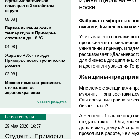
офтальмологической
носки
помощью в Ханкайском
округе
05.08 |
Фабрика комфортных носк
смысле, бизнес воли и м
Первое дыхание осени:
температура в Приморье
Учитывая, что продажи нос
опустится до +8 °C
превысили пять миллионов 
04.08 |
уникальный пример. Владе
рассказывает «Дальневосто
Жара до +35: что ждет
для бизнеса дисциплина, с
Приморье после тропических
дождей
и достоин ли уважения Ген
03.08 |
Женщины-предприн
Москва помогает развивать
отечественное
Мне легче с женщинами-пр
здравоохранение
мужчины – они все-таки дру
Они сразу выстраивают: ско
статьи раздела
бизнес-план?
А женщины больше подходя
Регион сегодня
создать такое… Они, конечн
29 Мая 2026, 16:37
деньги ими движут. А еще 
проводим в работе, чем му
Студенты Приморья