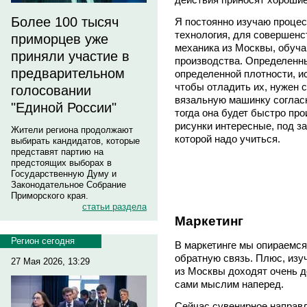
Более 100 тысяч
Я постоянно изучаю процес
технология, для совершенс
приморцев уже
механика из Москвы, обуч
приняли участие в
производства. Определенны
предварительном
определенной плотности, и
чтобы отладить их, нужен 
голосовании
вязальную машинку соглас
"Единой России"
тогда она будет быстро пр
рисунки интересные, под за
Жители региона продолжают
которой надо учиться.
выбирать кандидатов, которые
представят партию на
предстоящих выборах в
Государственную Думу и
Законодательное Собрание
Приморского края.
статьи раздела
Маркетинг
Регион сегодня
В маркетинге мы опираемся
обратную связь. Плюс, изу
27 Мая 2026, 13:29
из Москвы доходят очень до
сами мыслим наперед.
Сейчас сувенирное направ