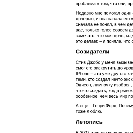
проблема в том, что они, п
Недавно мне помогал один 
дочерью, и она начала его 
сначала не понял, в чем де
вас, только голос совсем д
замечать, что моя дочь, ког
это делает, – я поняла, что
Созидатели
Стив Джобс у меня вызывае
смог его раскрутить до уро
IPhone – это уже другого к
теми, кто создал нечто экс
Эдисон, лампочку изобрел, 
что-то создать, когда рыно
особенное, чем весь мир по
А еще – Генри Форд. Почем
тоже люблю.
Летопись
В 2007 году мы купили все