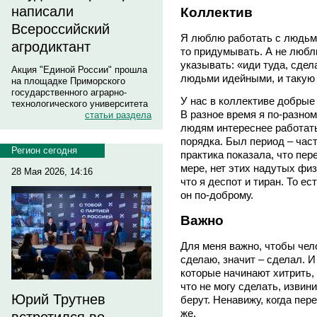
написали
Коллектив
Всероссийский
Я люблю работать с людьми
агродиктант
то придумывать. А не любл
указывать: «иди туда, сдел
Акция "Единой России" прошла
людьми идейными, и такую
на площадке Приморского
государственного аграрно-
У нас в коллективе добрые
технологического университета
В разное время я по-разном
статьи раздела
людям интереснее работать 
порядка. Был период – час
Регион сегодня
практика показала, что пер
мере, нет этих надутых фи
28 Мая 2026, 14:16
что я деспот и тиран. То ес
он по-доброму.
Важно
Для меня важно, чтобы чел
сделаю, значит – сделал. И
которые начинают хитрить,
что не могу сделать, извин
Юрий Трутнев
берут. Ненавижу, когда пер
же.