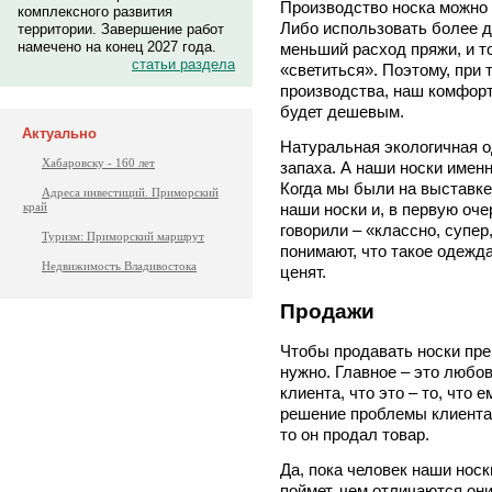
Производство носка можно
комплексного развития
Либо использовать более 
территории. Завершение работ
намечено на конец 2027 года.
меньший расход пряжи, и то
статьи раздела
«светиться». Поэтому, при
производства, наш комфорт
будет дешевым.
Актуально
Натуральная экологичная о
Хабаровску - 160 лет
запаха. А наши носки именн
Когда мы были на выставке
Адреса инвестиций. Приморский
край
наши носки и, в первую оче
говорили – «классно, супер
Туризм: Приморский маршрут
понимают, что такое одежд
Недвижимость Владивостока
ценят.
Продажи
Чтобы продавать носки пре
нужно. Главное – это любов
клиента, что это – то, что 
решение проблемы клиента.
то он продал товар.
Да, пока человек наши носки
поймет, чем отличаются они