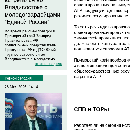
встретился во
ориентированных на выпуск
Владивостоке с
АТР продукции. Для экспо
молодогвардейцами
режимов регулирования не 
"Единой России"
То есть речь идет о произв
Во время рабочей поездки в
ориентированной продукции
Приморский край Зампред
химической промышленност
Правительства РФ –
должна быть конкурентоспо
полномочный представитель
пользоваться спросом в АТ
Президента РФ в ДФО Юрий
Трутнев встретился во
Владивостоке с молодежью.
Приморский край необходим
статьи раздела
экспортопроводящей сети 
общегосударственных ресур
на рынки АТР.
Регион сегодня
28 Мая 2026, 14:14
СПВ и ТОРы
Работает ли на сегодня ис