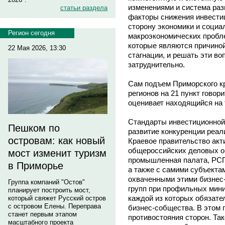
изменениями и система раз
статьи раздела
факторы снижения инвести
сторону экономики и социа
Регион сегодня
макроэкономических пробл
которые являются причино
22 Мая 2026, 13:30
стагнации, и решать эти во
затруднительно.
Сам подъем Приморского кр
регионов на 21 пункт говор
оценивает находящийся на 
Стандарты инвестиционной 
Пешком по
развитие конкуренции реали
островам: как новый
Краевое правительство акт
общероссийских деловых ор
мост изменит туризм
промышленная палата, РСП
в Приморье
а также с самими субъекта
охваченными этими бизнес
Группа компаний "Остов"
групп при профильных мини
планирует построить мост,
каждой из которых обязате
который свяжет Русский остров
с островом Елены. Переправа
бизнес-собщества. В этом 
станет первым этапом
противостояния сторон. Так
масштабного проекта