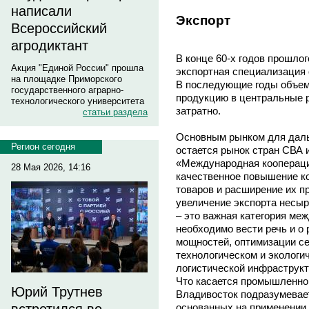
написали
Экспорт
Всероссийский
агродиктант
В конце 60-х годов прошло
Акция "Единой России" прошла
экспортная специализация 
на площадке Приморского
В последующие годы объем
государственного аграрно-
продукцию в центральные 
технологического университета
затратно.
статьи раздела
Основным рынком для даль
Регион сегодня
остается рынок стран СВА 
«Международная коопераци
28 Мая 2026, 14:16
качественное повышение к
товаров и расширение их п
увеличение экспорта несыр
– это важная категория ме
необходимо вести речь и о
мощностей, оптимизации се
технологическом и экологи
логистической инфраструкт
Что касается промышленног
Юрий Трутнев
Владивосток подразумевает
основанных на применении 