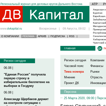
Региональный журнал для деловых кругов Дальнего Востока
АТР
Р
Амурская о
Бурятия
Еврейская 
Забайкаль
Камчатский
Магаданска
www.
dvkapital.ru
Воскресенье
|
09 Августа, 09:02
|
Приморски
Республика
О КОМПАНИИ
РЕКЛАМА
АРХИВ
|
ПОДПИСКА
|
RSS
|
Сахалинска
Хабаровски
Чукотский 
главная
Р
Регион сегодня
Компании
Регион сегодня
Часовой пояс
Финансы
06.08 |
Тема номера
Рынки
"Единая Россия" получила
Мнение
Отрасль
первую строку в
избирательном бюллетене на
Проект ДК
Инновации
выборах в Госдуму
Персона
06.08 |
25 Марта 2020, 09:00 |
Персо
Александр Щербаков держит
на контроле ситуацию с
Борис Ступницкий, г