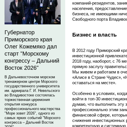
компаний-резидентов, за
населения, предоставление
бизнеса, не имеющими ниче
Свободного порта Владивос
Губернатор
Бизнес и власть
Приморского края
Олег Кожемяко дал
В 2012 году Приморский кра
старт "Морскому
инвестиционной привлекател
конгрессу – Дальний
2018 году, наоборот, с 76 м
прямую заслугу правительс
Восток 2026"
Мы живем и работаем в оче
«Алисе в Стране Чудес», «Н
В Дальневосточном морском
тренажерном центре Морского
оставаться на месте».
государственного университета
им. адмирала Г. И. Невельского
Особенно в условиях, когд
во Владивостоке состоялась
войти в топ-30 инвестицион
торжественная церемония
думаю, что выполнить эту 
открытия конкурса
профессионального мастерства
профессионально этим зани
"Море зовет 2026", одного из
финансовой сфере, которы
самых ярких событий "Морского
снижения инвестиционных р
конгресса – Дальний Восток
компетентную и системную 
2026".