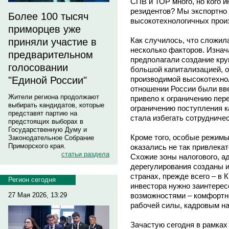
СПВ и ТОР много, но кого и
резидентов? Мы экспортно
Более 100 тысяч
высокотехнологичных произ
приморцев уже
Как случилось, что сложил
приняли участие в
несколько факторов. Изна
предварительном
предполагали создание кр
голосовании
большой капитализацией, о
производимой высокотехнол
"Единой России"
отношении России были вв
Жители региона продолжают
привело к ограничению пер
выбирать кандидатов, которые
ограничению поступления к
представят партию на
стала избегать сотрудниче
предстоящих выборах в
Государственную Думу и
Кроме того, особые режим
Законодательное Собрание
Приморского края.
оказались не так привлека
статьи раздела
Схожие зоны налогового, а
дерегулирования созданы и
странах, прежде всего – в 
Регион сегодня
инвестора нужно заинтере
возможностями – комфортн
27 Мая 2026, 13:29
рабочей силы, кадровым н
Зачастую сегодня в рамка