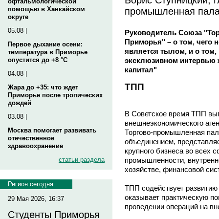
офтальмологической
промышленная палат
помощью в Ханкайском
округе
05.08 |
Руководитель Союза "То
Приморья" – о том, чего 
Первое дыхание осени:
является тылом, и о том, 
температура в Приморье
эксклюзивном интервью 
опустится до +8 °C
капитал"
04.08 |
ТПП
Жара до +35: что ждет
Приморье после тропических
дождей
В Советское время ТПП вы
03.08 |
внешнеэкономического аген
Москва помогает развивать
Торгово-промышленная пал
отечественное
объединением, представляе
здравоохранение
крупного бизнеса во всех 
статьи раздела
промышленности, внутренне
хозяйстве, финансовой сис
Регион сегодня
ТПП содействует развитию 
оказывает практическую п
29 Мая 2026, 16:37
проведении операций на в
Студенты Приморья