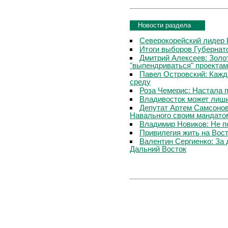
Новости раздела
Северокорейский лидер 
Итоги выборов Губернат
Дмитрий Алексеев: Золот
"выпендриваться" проектам
Павел Островский: Кажд
среду
Роза Чемерис: Настала 
Владивосток может лиши
Депутат Артем Самсонов
Навального своим мандато
Владимир Новиков: Не 
Привилегия жить на Вос
Валентин Сергиенко: За
Дальний Восток