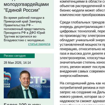
компетенциями в области 
молодогвардейцами
объектов распределенной ге
"Единой России"
бизнес-модели может обес
комплексное преобразовани
Во время рабочей поездки в
Приморский край Зампред
Среди глобальных трендов 
Правительства РФ –
очередь децентрализация г
полномочный представитель
цифровых технологий, пере
Президента РФ в ДФО Юрий
по производству электроэн
Трутнев встретился во
обладает уникальной энерг
Владивостоке с молодежью.
статьи раздела
установленной мощности п
генерацию, относительно 
газа и высока доля дизеля
Регион сегодня
электроэнергии, «лоскутны
значительная степень изно
28 Мая 2026, 14:14
этого, регион может послу
внедрения самых современ
энергоснабжения.
На сегодняшний день как на
потребителей региона и по
запрос на создание на Дал
нового уровня, которая за 
надежности сможет адекват