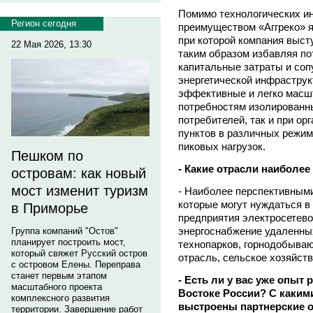
Помимо технологических и
Регион сегодня
преимуществом «Аггреко» я
при которой компания выст
22 Мая 2026, 13:30
таким образом избавляя по
капитальные затраты и соп
энергетической инфраструк
эффективные и легко масш
потребностям изолированн
потребителей, так и при о
пунктов в различных режи
пиковых нагрузок.
Пешком по
- Какие отрасли наиболе
островам: как новый
мост изменит туризм
- Наиболее перспективными
которые могут нуждаться в
в Приморье
предприятия электросетево
энергоснабжение удаленны
Группа компаний "Остов"
планирует построить мост,
технопарков, горнодобыва
который свяжет Русский остров
отрасль, сельское хозяйст
с островом Елены. Переправа
станет первым этапом
- Есть ли у вас уже опыт
масштабного проекта
Востоке России? С каки
комплексного развития
выстроены партнерские 
территории. Завершение работ