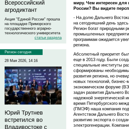
Всероссийский
миру. Чем интересен для
России? Вы видите перспе
агродиктант
- На долю Дальнего Восток
Акция "Единой России" прошла
на сегодняшний день здесь
на площадке Приморского
Регион богат природными р
государственного аграрно-
технологического университета
промышленных предприяти
статьи раздела
программам ожидается уве
региона.
Регион сегодня
Абсолютный приоритет был
еще в 2013 году. Были соз
28 Мая 2026, 14:16
специальные институты ра
сформированы необходимые
развития региона, но очеви
новых технологий, бизнес-
экономическом форуме (ВЭФ
задач развития Дальнего В
надежной энергетической и
время Петербургского меж
(ПМЭФ) наша компания под
Юрий Трутнев
Агентством Дальнего Восто
встретился во
развитию экспорта о созд
электрогенерации. Компани
Владивостоке с