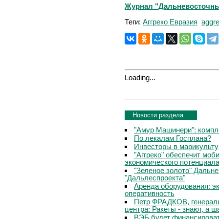
Журнал "Дальневосточный 
Теги:
Аггреко Евразия
aggr
Loading...
Новости раздела
"Амур Машинери": компл
По лекалам Госплана?
Инвесторы в марикульту
"Аггреко" обеспечит мо
экономического потенциала
"Зеленое золото" Дальне
"Дальлеспроекта"
Аренда оборудования: э
оперативность
Петр ФРАДКОВ, генераль
центра: Ракеты - знают, а ш
ВЭБ будет финансироват