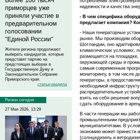
Более 100 тысяч
потребления электроэнерги
надежности и качества эне
приморцев уже
приняли участие в
- В чем специфика обору
предлагает компания? Ко
предварительном
голосовании
- Наши генераторные устан
рынке. Мы производим обор
"Единой России"
Шотландии, оно адаптиров
Жители региона продолжают
климатических условиях, л
выбирать кандидатов, которые
размещается на площадке, 
представят партию на
окружающей среды и промы
предстоящих выборах в
самым современным програ
Государственную Думу и
мониторингу, в том числе 
Законодательное Собрание
Приморского края.
генераторы, а предоставля
статьи раздела
необходимой инфраструкту
распределительные устройст
взять на себя решение вопр
Регион сегодня
сдать оборудование в арен
27 Мая 2026, 13:29
В части генерации мы рабо
промышленными предприяти
муниципалитетами. В услов
экономию может принести 
(солнцедизель и ветродизел