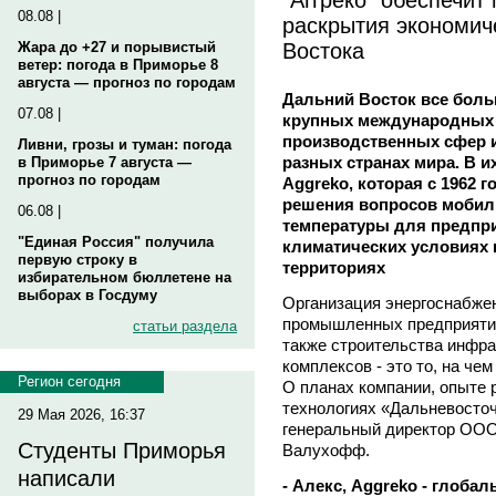
08.08 |
раскрытия экономич
Востока
Жара до +27 и порывистый
ветер: погода в Приморье 8
августа — прогноз по городам
Дальний Восток все боль
07.08 |
крупных международных 
производственных сфер 
Ливни, грозы и туман: погода
разных странах мира. В 
в Приморье 7 августа —
прогноз по городам
Aggreko, которая с 1962 
решения вопросов мобил
06.08 |
температуры для предпр
"Единая Россия" получила
климатических условиях
первую строку в
территориях
избирательном бюллетене на
выборах в Госдуму
Организация энергоснабжен
промышленных предприятий 
статьи раздела
также строительства инфра
комплексов - это то, на че
Регион сегодня
О планах компании, опыте 
технологиях «Дальневосто
29 Мая 2026, 16:37
генеральный директор ООО
Студенты Приморья
Валухофф.
написали
- Алекс, Aggreko - глоба