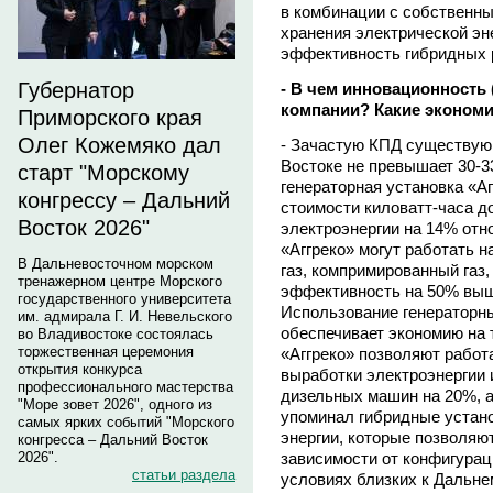
в комбинации с собственн
хранения электрической эн
эффективность гибридных 
Губернатор
- В чем инновационность
компании? Какие эконом
Приморского края
Олег Кожемяко дал
- Зачастую КПД существую
Востоке не превышает 30-3
старт "Морскому
генераторная установка «А
конгрессу – Дальний
стоимости киловатт-часа д
Восток 2026"
электроэнергии на 14% отн
«Аггреко» могут работать н
В Дальневосточном морском
газ, компримированный газ, С
тренажерном центре Морского
эффективность на 50% выше
государственного университета
Использование генераторны
им. адмирала Г. И. Невельского
обеспечивает экономию на 
во Владивостоке состоялась
торжественная церемония
«Аггреко» позволяют работ
открытия конкурса
выработки электроэнергии 
профессионального мастерства
дизельных машин на 20%, а 
"Море зовет 2026", одного из
упоминал гибридные устано
самых ярких событий "Морского
энергии, которые позволяют
конгресса – Дальний Восток
зависимости от конфигурац
2026".
статьи раздела
условиях близких к Дальне