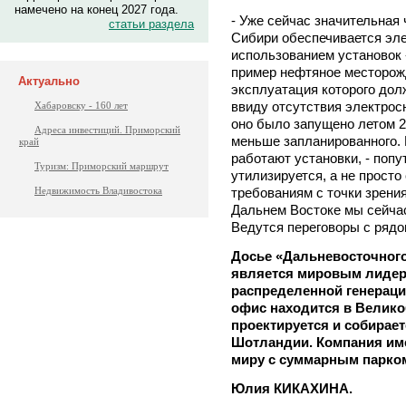
намечено на конец 2027 года.
- Уже сейчас значительная
статьи раздела
Сибири обеспечивается эле
использованием установок 
пример нефтяное месторож
Актуально
эксплуатация которого дол
ввиду отсутствия электрос
Хабаровску - 160 лет
оно было запущено летом 2
Адреса инвестиций. Приморский
меньше запланированного. К
край
работают установки, - попу
Туризм: Приморский маршрут
утилизируется, а не просто
требованиям с точки зрен
Недвижимость Владивостока
Дальнем Востоке мы сейчас
Ведутся переговоры с рядо
Досье «Дальневосточного
является мировым лидер
распределенной генераци
офис находится в Велико
проектируется и собирает
Шотландии. Компания име
миру с суммарным парком
Юлия КИКАХИНА.