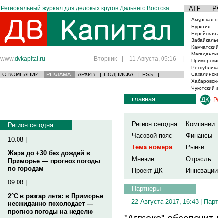
Региональный журнал для деловых кругов Дальнего Востока
АТР
Р
Амурская о
Бурятия
Еврейская 
Забайкаль
Камчатский
Магаданска
www.
dvkapital.ru
Вторник
|
11 Августа, 05:16
|
Приморски
Республика
О КОМПАНИИ
РЕКЛАМА
АРХИВ
|
ПОДПИСКА
|
RSS
|
Сахалинска
Хабаровски
Чукотский 
главная
Р
Регион сегодня
Компании
Регион сегодня
Часовой пояс
Финансы
10.08 |
Тема номера
Рынки
Жара до +30 без дождей в
Мнение
Отрасль
Приморье — прогноз погоды
по городам
Проект ДК
Инновации
09.08 |
Партнеры
2°C в разгар лета: в Приморье
22 Августа 2017, 16:43 |
Пар
неожиданно похолодает —
прогноз погоды на неделю
"Аггреко" обеспечи