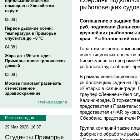
офтальмологической
рыболовецких судов
помощью в Ханкайском
округе
05.08 |
Соглашение о выдаче бан
руб. подписали Дальнево
Первое дыхание осени:
крупнейших рыбопромыш
температура в Приморье
края - Рыболовецкий колх
опустится до +8 °C
04.08 |
Гарантии позволят компани
инвестиционных проектов н
Жара до +35: что ждет
биоресурсов по программе 
Приморье после тропических
дождей
рыболовству, сообщает пре
03.08 |
В рамках инвестиционного 
рыболовецких судна на Пр
Москва помогает развивать
«Янтарь» в Калининграде. 
отечественное
здравоохранение
траулер «Ленинец» был спущ
Калининграде. В торжестве
статьи раздела
представители Правительст
представители ФАР, руково
Сбербанк, представители Р
Регион сегодня
29 Мая 2026, 16:37
Группа компаний также пла
фабрик по обработке рыбы.
Студенты Приморья
г. Петропавловска-Камчатск