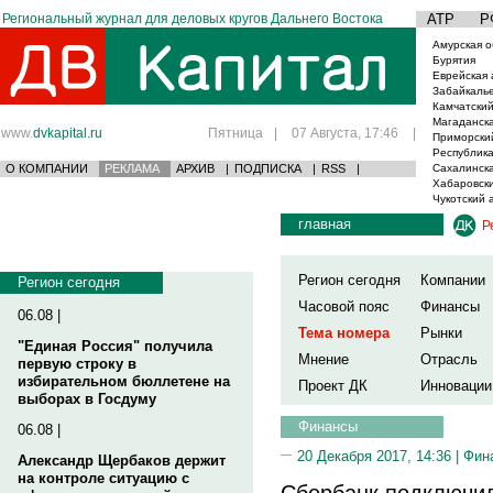
Региональный журнал для деловых кругов Дальнего Востока
АТР
Р
Амурская о
Бурятия
Еврейская 
Забайкаль
Камчатский
Магаданска
www.
dvkapital.ru
Пятница
|
07 Августа, 17:46
|
Приморски
Республика
О КОМПАНИИ
РЕКЛАМА
АРХИВ
|
ПОДПИСКА
|
RSS
|
Сахалинска
Хабаровски
Чукотский 
главная
Р
Регион сегодня
Компании
Регион сегодня
Часовой пояс
Финансы
06.08 |
Тема номера
Рынки
"Единая Россия" получила
Мнение
Отрасль
первую строку в
избирательном бюллетене на
Проект ДК
Инновации
выборах в Госдуму
Финансы
06.08 |
20 Декабря 2017, 14:36 |
Фин
Александр Щербаков держит
на контроле ситуацию с
Сбербанк подключил