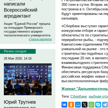
написали
350 тонн в сутки. Вторая, 
построена в п. Октябрьско
Всероссийский
будут ориентированы на пер
агродиктант
кальмара.
Акция "Единой России" прошла
«Сбербанк выступил гарант
на площадке Приморского
конкурсном отборе и гаран
государственного аграрно-
обязательств по строитель
технологического университета
статьи раздела
переработке рыбы, - подч
Камчатским отделением ПАО
уникальной на рынке - это 
Регион сегодня
строительство подобных су
последние 20 лет, и являет
28 Мая 2026, 14:16
взаимовыгодного стратегич
Финансовая поддержка Сбе
обеспечить ресурсную базу 
российских верфях новые 
высокотехнологичные фабр
Журнал "Дальневосточный 
Теги:
Сбербанк
рыбная отр
Юрий Трутнев