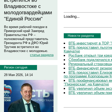
встретился во
Владивостоке с
молодогвардейцами
Loading...
"Единой России"
Во время рабочей поездки в
Приморский край Зампред
Правительства РФ –
Новости раздела
полномочный представитель
ВТБ инвестирует в ТОР "
Президента РФ в ДФО Юрий
Трутнев встретился во
ВТБ предоставил льготны
Камчатке
Владивостоке с молодежью.
статьи раздела
Росбанк открыл три кре
Сбербанк подключился к
Региональный страховщи
Регион сегодня
ВТБ финансирует резиде
ВТБ предоставил Елизо
28 Мая 2026, 14:14
по программе Корпорации
ВТБ профинансировал м
"Пионерская" на Камчатке
ВТБ увеличил объем экс
ВТБ увеличил объем при