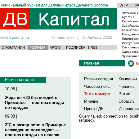
Региональный журнал для деловых кругов Дальнего Востока
АТР
Р
Амурская о
Бурятия
Еврейская 
Забайкаль
Камчатский
Магаданска
www.
dvkapital.ru
Понедельник
|
10 Августа, 22:22
|
Приморски
Республика
О КОМПАНИИ
РЕКЛАМА
АРХИВ
|
ПОДПИСКА
|
RSS
|
Сахалинска
Хабаровски
Чукотский 
главная
Р
Регион сегодня
Компании
Регион сегодня
Часовой пояс
Финансы
10.08 |
Тема номера
Рынки
Жара до +30 без дождей в
Мнение
Отрасль
Приморье — прогноз погоды
по городам
Проект ДК
Инновации
09.08 |
Query failed: connection to loca
refused).
2°C в разгар лета: в Приморье
неожиданно похолодает —
прогноз погоды на неделю