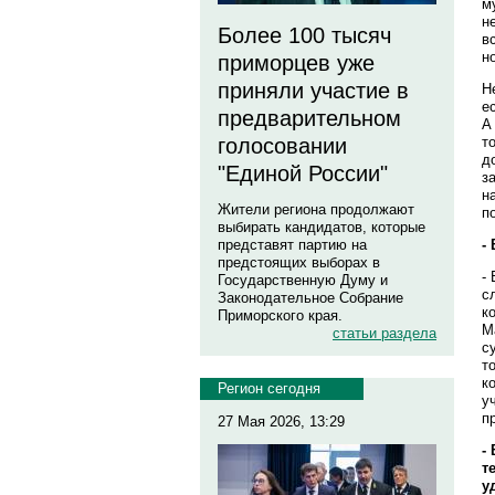
м
н
Более 100 тысяч
в
н
приморцев уже
приняли участие в
Н
е
предварительном
А
т
голосовании
д
"Единой России"
з
н
Жители региона продолжают
п
выбирать кандидатов, которые
-
представят партию на
предстоящих выборах в
-
Государственную Думу и
с
Законодательное Собрание
к
Приморского края.
М
статьи раздела
с
т
к
Регион сегодня
у
п
27 Мая 2026, 13:29
-
т
у