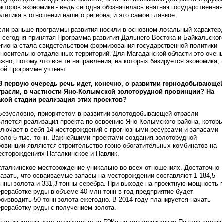
екторов экономики - ведь сегодня обозначилась внятная государственна
олитика в отношении нашего региона, и это самое главное.
сли раньше программы развития носили в основном локальный характер
о сегодня принятая Программа развития Дальнего Востока и Байкальског
егиона стала свидетельством формирования государственной политики
тносительно отдаленных территорий. Для Магаданской области это очен
ажно, потому что все те направления, на которых базируется экономика, 
той программе учтены.
 В первую очередь речь идет, конечно, о развитии горнодобывающе
трасли, в частности Яно-Колымской золоторудной провинции? На
акой стадии реализация этих проектов?
 Безусловно, приоритетом в развитии золотодобывающей отрасли
вляется реализация проекта по освоению Яно-Колымского района, котор
ключает в себя 14 месторождений с прогнозными ресурсами и запасами
коло 5 тыс. тонн. Важнейшими проектами создания золоторудной
ровинции являются строительство горно-обогатительных комбинатов на
есторождениях Наталкинское и Павлик.
аталкинское месторождение уникально во всех отношениях. Достаточно
казать, что осваиваемые запасы на месторождении составляют 1 184,5
онны золота и 331,3 тонны серебра. При выходе на проектную мощность 
ереработке руды в объеме 40 млн тонн в год предприятие будет
роизводить 50 тонн золота ежегодно. В 2014 году планируется начать
ереработку руды с получением золота.
олным ходом идет строительство ГОКа на месторождении Павлик силам