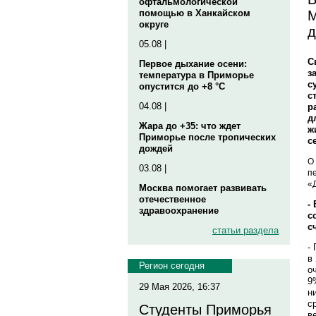
офтальмологической
М
помощью в Ханкайском
округе
д
05.08 |
С
Первое дыхание осени:
з
температура в Приморье
с
опустится до +8 °C
с
04.08 |
р
д
Жара до +35: что ждет
ж
Приморье после тропических
с
дождей
О
03.08 |
п
«
Москва помогает развивать
отечественное
-
здравоохранение
с
с
статьи раздела
-
в
Регион сегодня
о
9
29 Мая 2026, 16:37
н
с
Студенты Приморья
в