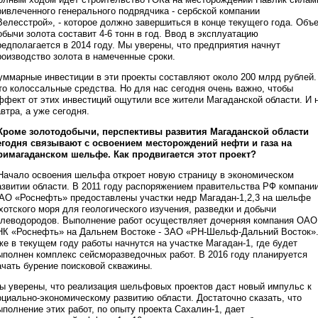
ривлеченного генерального подрядчика - сербской компании
Велесстрой», - которое должно завершиться в конце текущего года. Объ
обычи золота составит 4-6 тонн в год. Ввод в эксплуатацию
редполагается в 2014 году. Мы уверены, что предприятия начнут
роизводство золота в намеченные сроки.
уммарные инвестиции в эти проекты составляют около 200 млрд рублей.
то колоссальные средства. Но для нас сегодня очень важно, чтобы
ффект от этих инвестиций ощутили все жители Магаданской области. И 
автра, а уже сегодня.
 Кроме золотодобычи, перспективы развития Магаданской области
егодня связывают с освоением месторождений нефти и газа на
римагаданском шельфе. Как продвигается этот проект?
 Начало освоения шельфа откроет новую страницу в экономическом
азвитии области. В 2011 году распоряжением правительства РФ компани
АО «Роснефть» предоставлены участки недр Магадан-1,2,3 на шельфе
хотского моря для геологического изучения, разведки и добычи
глеводородов. Выполнение работ осуществляет дочерняя компания ОАО
НК «Роснефть» на Дальнем Востоке - ЗАО «РН-Шельф-Дальний Восток»
же в текущем году работы начнутся на участке Магадан-1, где будет
ыполнен комплекс сейсморазведочных работ. В 2016 году планируется
ачать бурение поисковой скважины.
ы уверены, что реализация шельфовых проектов даст новый импульс к
оциально-экономическому развитию области. Достаточно сказать, что
ыполнение этих работ, по опыту проекта Сахалин-1, дает