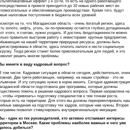
ультипликативный эффект 1 к 10-ти, то есть на одного работающего
епосредственно в проекте приходится до 10 новых рабочих мест во
спомогательных и обеспечивающих производствах. Кроме того, будут
овые налоговые поступления в бюджеты всех уровней.
есмотря на то, что Магаданская область - очень богатый регион, здесь
сть золото, нефть, уголь, он по-прежнему остается глубоко дотационным
 от этого, я считаю, нужно уходить. И достичь бездотационности можно
олько правильно выстроив работу с инвесторами: крупные предприятия,
обывающие на нашей территории природные ресурсы, должны быть
арегистрированы в области, здесь платить налоги и нести социальную
агрузку. Тогда регион станет более привлекательным для людей, и это
озволит решить многие проблемы.
 Вы имеете в виду кадровый вопрос?
 В том числе. Кадровая ситуация в области сегодня, действительно, очен
ложная. Две трети работающих, например, на наших стройках - это не
олымчане. И эту ситуацию нужно в корне менять. Сегодня администраци
агаданской области подготовила две программы, которые должны
ущественно помочь в решении кадрового вопроса. Первая направлена на
о, чтобы «привязать» подготовку специалистов к тем точкам роста,
оторые есть на территории. Для этого мы должны переориентировать на
чебные заведения на подготовку тех кадров, которые нам нужны. Вторая
рограмма позволит стимулировать внутрирегиональную миграцию.
 Вы - один из тех руководителей, кто активно отстаивает интересы
ерритории в Москве. Какие проблемы наиболее важные и чего уже
далось добиться?