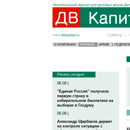
Региональный журнал для деловых кругов Дал
www.
dvkapital.ru
Суббота
|
О КОМПАНИИ
РЕКЛАМА
АРХИВ
|
ПОДПИСК
Регион сегодня
06.08 |
"Единая Россия" получила
первую строку в
избирательном бюллетене на
выборах в Госдуму
06.08 |
Александр Щербаков держит
на контроле ситуацию с
В