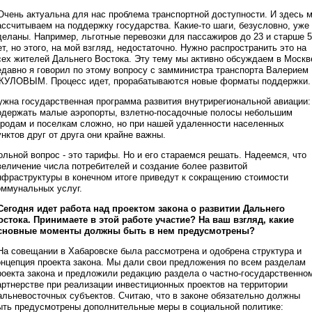
 Очень актуальна для нас проблема транспортной доступности. И здесь 
ассчитываем на поддержку государства. Какие-то шаги, безусловно, уже
деланы. Например, льготные перевозки для пассажиров до 23 и старше 
ет, но этого, на мой взгляд, недостаточно. Нужно распространить это на
сех жителей Дальнего Востока. Эту тему мы активно обсуждаем в Москв
едавно я говорил по этому вопросу с замминистра транспорта Валерием
КУЛОВЫМ. Процесс идет, прорабатываются новые форматы поддержки.
ужна государственная программа развития внутрирегиональной авиации:
одержать малые аэропорты, взлетно-посадочные полосы небольшим
ородам и поселкам сложно, но при нашей удаленности населенных
унктов друг от друга они крайне важны.
ольной вопрос - это тарифы. Но и его стараемся решать. Надеемся, что
величение числа потребителей и создание более развитой
нфраструктуры в конечном итоге приведут к сокращению стоимости
оммунальных услуг.
 Сегодня идет работа над проектом закона о развитии Дальнего
остока. Принимаете в этой работе участие? На ваш взгляд, какие
сновные моменты должны быть в нем предусмотрены?
 На совещании в Хабаровске была рассмотрена и одобрена структура и
онцепция проекта закона. Мы дали свои предложения по всем разделам
роекта закона и предложили редакцию раздела о частно-государственно
артнерстве при реализации инвестиционных проектов на территории
альневосточных субъектов. Считаю, что в законе обязательно должны
ыть предусмотрены дополнительные меры в социальной политике: