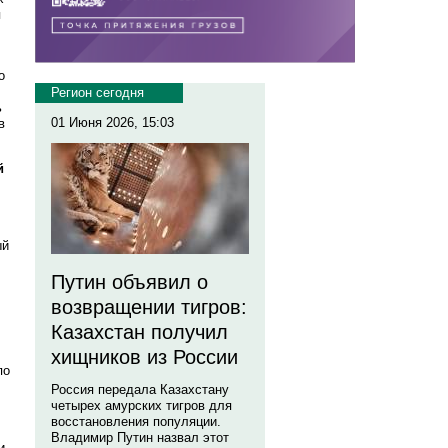
я
,
о
Регион сегодня
ь
01 Июня 2026, 15:03
в
й
ый
Путин объявил о
возвращении тигров:
Казахстан получил
хищников из России
по
Россия передала Казахстану
четырех амурских тигров для
восстановления популяции.
Владимир Путин назвал этот
и