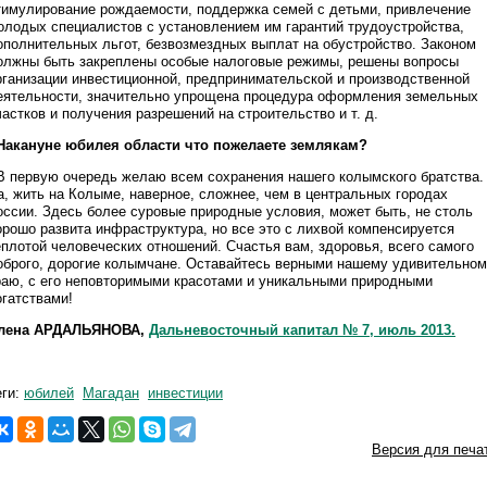
тимулирование рождаемости, поддержка семей с детьми, привлечение
олодых специалистов с установлением им гарантий трудоустройства,
ополнительных льгот, безвозмездных выплат на обустройство. Законом
олжны быть закреплены особые налоговые режимы, решены вопросы
рганизации инвестиционной, предпринимательской и производственной
еятельности, значительно упрощена процедура оформления земельных
частков и получения разрешений на строительство и т. д.
 Накануне юбилея области что пожелаете землякам?
 В первую очередь желаю всем сохранения нашего колымского братства.
а, жить на Колыме, наверное, сложнее, чем в центральных городах
оссии. Здесь более суровые природные условия, может быть, не столь
орошо развита инфраструктура, но все это с лихвой компенсируется
еплотой человеческих отношений. Счастья вам, здоровья, всего самого
оброго, дорогие колымчане. Оставайтесь верными нашему удивительно
раю, с его неповторимыми красотами и уникальными природными
огатствами!
лена АРДАЛЬЯНОВА,
Дальневосточный капитал № 7, июль 2013.
еги:
юбилей
Магадан
инвестиции
Версия для печа