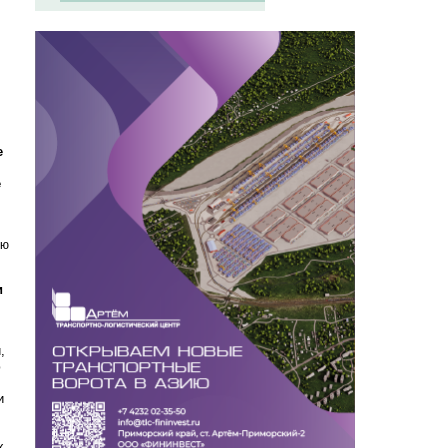
е
е
ью
и
,
ю
и
х