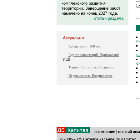
комплексного развития
Lo
территории. Завершение работ
намечено на конец 2027 года.
статьи раздела
Актуально
и
Хабаровску - 160 лет
р
Адреса инвестиций. Приморский
край
с
Туризм: Приморский маршрут
Недвижимость Владивостока
о компании
|
свежий ном
© 2000-2025 Сетевое издание ДВ Капитал