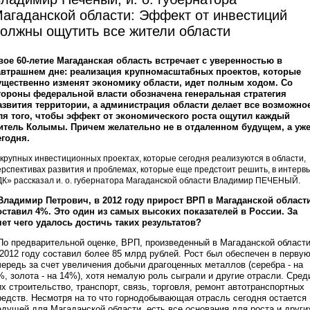
агаданской области: Эффект от инвестиций
олжны ощутить все жители области
вое 60-летие Магаданская область встречает с уверенностью в
автрашнем дне: реализация крупномасштабных проектов, которые
ущественно изменят экономику области, идет полным ходом. Со
тороны федеральной власти обозначена генеральная стратегия
азвития территории, а администрация области делает все возможно
ля того, чтобы эффект от экономического роста ощутил каждый
итель Колымы. Причем желательно не в отдаленном будущем, а уж
егодня.
 крупных инвестиционных проектах, которые сегодня реализуются в области,
ерспективах развития и проблемах, которые еще предстоит решить, в интерв
ДК» рассказал и. о. губернатора Магаданской области Владимир ПЕЧЕНЫЙ.
 Владимир Петрович, в 2012 году прирост ВРП в Магаданской област
оставил 4%. Это один из самых высоких показателей в России. За
чет чего удалось достичь таких результатов?
 По предварительной оценке, ВРП, произведенный в Магаданской области
 2012 году составил более 85 млрд рублей. Рост был обеспечен в перву
чередь за счет увеличения добычи драгоценных металлов (серебра - на
%, золота - на 14%), хотя немалую роль сыграли и другие отрасли. Сред
их строительство, транспорт, связь, торговля, ремонт автотранспортных
редств. Несмотря на то что горнодобывающая отрасль сегодня остается
едущей для Магаданской области, есть все основания для роста и други