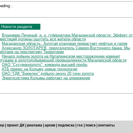
ading...
Новости раздела
Владимир Печеный, и. о. губернатора Магаданской области: Эффект от
нвестиций должны ощутить все жители области
Магаданская область: Золотая кладовая прирастает нефтью и газом
Александр ЗОЛОТАРЕВ, председатель Северо-Восточного банка: Мы
аботаем на перспективу Территории
Начало добычи золота на Наталкинском месторождении изменит
итуацию в золотодобывающей промышленности Магаданской области
ОАО "Сусуманзолото": команда высшей пробы
АТБ принес на Колыму новые технологии
ОАО "ГДК "Берелех" добыло около 20 тонн золота
Энергосистема Колымы работает на опережение
ер
|
проект ДК
|
реклама
|
архив
|
подписка
|
rss
|
поиск
|
контакты