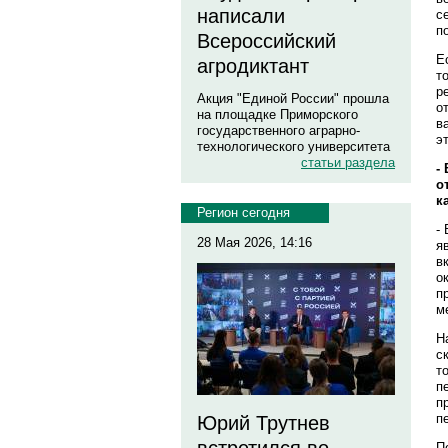
написали
с
п
Всероссийский
Е
агродиктант
т
р
Акция "Единой России" прошла
о
на площадке Приморского
в
государственного аграрно-
э
технологического университета
статьи раздела
-
о
к
Регион сегодня
-
28 Мая 2026, 14:16
я
в
о
п
м
Н
с
т
п
п
п
Юрий Трутнев
П