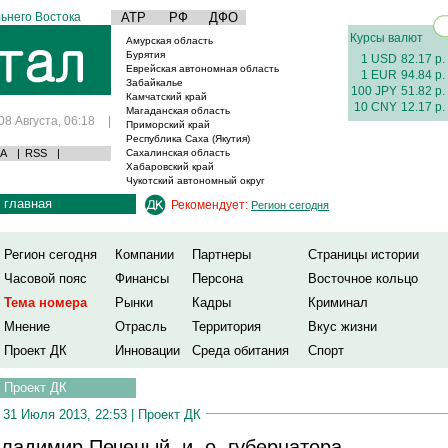
ьнего Востока
АТР
РФ
ДФО
Курсы валют
Амурская область
Бурятия
1 USD
82.17 р.
Еврейская автономная область
1 EUR
94.84 р.
Забайкалье
100 JPY
51.82 р.
Камчатский край
10 CNY
12.17 р.
Магаданская область
08 Августа, 06:18
|
Приморский край
Республика Саха (Якутия)
А
|
RSS
|
Сахалинская область
Хабаровский край
Чукотский автономный округ
главная
Рекомендует:
Регион сегодня
Регион сегодня
Компании
Партнеры
Страницы истории
Часовой пояс
Финансы
Персона
Восточное кольцо
Тема номера
Рынки
Кадры
Криминал
Мнение
Отрасль
Территория
Вкус жизни
Проект ДК
Инновации
Среда обитания
Спорт
Проект ДК
31 Июля 2013, 22:53 |
Проект ДК
ладимир Печеный, и. о. губернатора