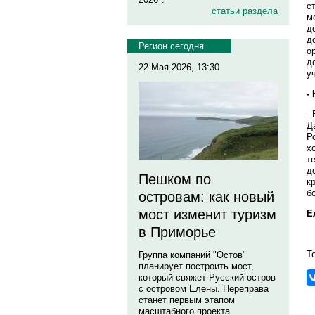
с
статьи раздела
м
д
д
Регион сегодня
о
д
22 Мая 2026, 13:30
у
-
-
Д
Р
х
т
д
Пешком по
к
б
островам: как новый
мост изменит туризм
Е
в Приморье
Т
Группа компаний "Остов"
планирует построить мост,
который свяжет Русский остров
с островом Елены. Переправа
станет первым этапом
масштабного проекта