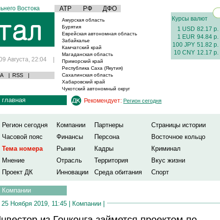
ьнего Востока
АТР
РФ
ДФО
Курсы валют
Амурская область
Бурятия
1 USD
82.17 р.
Еврейская автономная область
1 EUR
94.84 р.
Забайкалье
100 JPY
51.82 р.
Камчатский край
10 CNY
12.17 р.
Магаданская область
09 Августа, 22:04
|
Приморский край
Республика Саха (Якутия)
А
|
RSS
|
Сахалинская область
Хабаровский край
Чукотский автономный округ
главная
Рекомендует:
Регион сегодня
Регион сегодня
Компании
Партнеры
Страницы истории
Часовой пояс
Финансы
Персона
Восточное кольцо
Тема номера
Рынки
Кадры
Криминал
Мнение
Отрасль
Территория
Вкус жизни
Проект ДК
Инновации
Среда обитания
Спорт
Компании
25 Ноября 2019, 11:45 |
Компании
|
нвестор из Гонконга займется проектом по