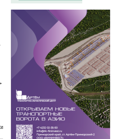
.
ь
ти