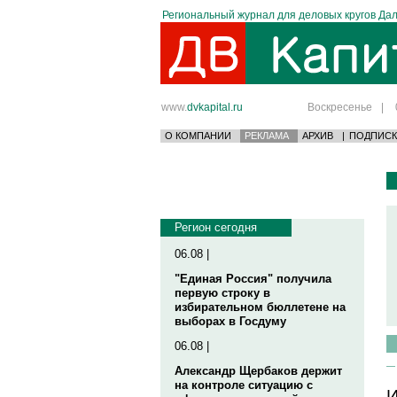
Региональный журнал для деловых кругов Дал
www.
dvkapital.ru
Воскресенье
|
О КОМПАНИИ
РЕКЛАМА
АРХИВ
|
ПОДПИСК
Регион сегодня
06.08 |
"Единая Россия" получила
первую строку в
избирательном бюллетене на
выборах в Госдуму
06.08 |
Александр Щербаков держит
на контроле ситуацию с
И