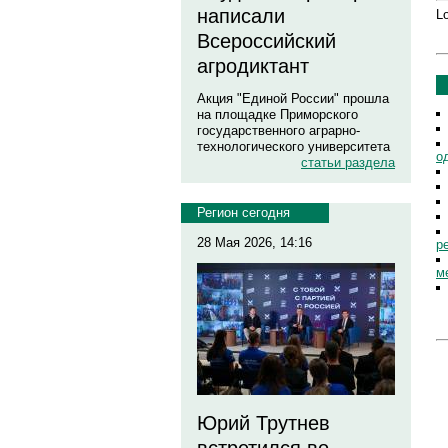
написали
Lo
Всероссийский
агродиктант
Акция "Единой России" прошла
на площадке Приморского
государственного аграрно-
технологического университета
о
статьи раздела
Регион сегодня
28 Мая 2026, 14:16
р
м
Юрий Трутнев