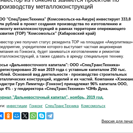
роизводству металлоконструкций
ОО "СпецТрансТехника" (Комсомольск-на-Амуре) инвестирует 333,8
лн рублей в проект создания производства по изготовлению и
емонту металлоконструкций в рамках территории опережающего
азвития (ТОР) "Комсомольск" (Хабаровский край)
нвестор уже получил статус резидента ТОР на площадке «Амурлитмаш»
редприятие, учредителем которого выступает частная акционерная
омпания из Гонконга, будет заниматься изготовлением и ремонтом
еталлоконструкций, а также сдавать в аренду специальную технику.
осье «Дальневосточного капитала": ООО «СпецТрансТехника»
арегистрировано 20 мая 2019 года с уставным капиталом 250 тыс.
ублей. Основной вид деятельности - производство строительных
еталлических конструкций, изделий и их частей. Компании «Хэнюан
ндастри Груп Лимитед» (Гонконг) принадлежат 96% капитала ООО,
ще 4% - у гендиректора «СпецТрансТехники» ЧЭНЬ Дуна.
урнал "Дальневосточный капитал", ноябрь, 2019 год.
еги:
инвестиции
Гонконг
СпецТрансТехника
Комсомольск
Версия для печа