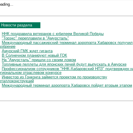
ading...
Новости раздела
ННК поздравила ветеранов с юбилеем Великой Победы
"Торэкс" переплавили в "Амурсталь"
Международный пассажирский терминал аэропорта Хабаровск получил
добрение
Амурский ГМК ждет гиганта
В Солнечном планируют новый ГОК
На "Амурсталь" пришли со своим ломом
Топливные пеллеты для японских печей будут выпускать в Амурске
Профессионализм сотрудников "ННК-Хабаровский НПЗ" подтвержден н
егиональном отраслевом конкурсе
Инвестор из Гонконга займется проектом по производству
еталлоконструкций
Международный терминал аэропорта Хабаровск пойдет вторым этапом