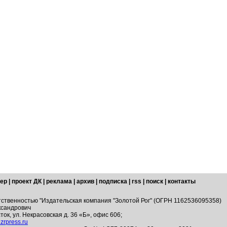
ер
|
проект ДК
|
реклама
|
архив
|
подписка
|
rss
|
поиск
|
контакты
тственностью "Издательская компания "Золотой Рог" (ОГРН 1162536095358)
ксандрович
ток, ул. Некрасовская д. 36 «Б», офис 606;
zrpress.ru