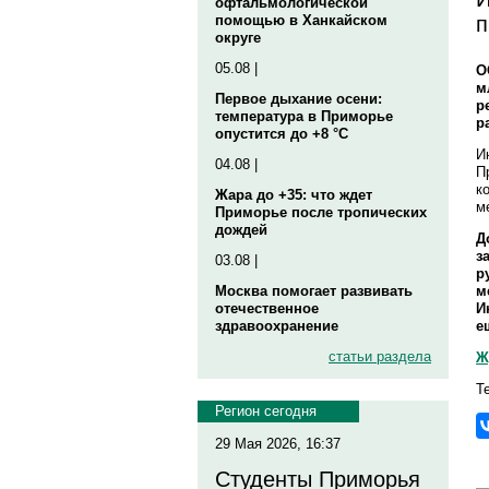
офтальмологической
п
помощью в Ханкайском
округе
05.08 |
О
м
Первое дыхание осени:
р
температура в Приморье
р
опустится до +8 °C
И
04.08 |
П
к
Жара до +35: что ждет
м
Приморье после тропических
дождей
Д
з
03.08 |
р
м
Москва помогает развивать
И
отечественное
е
здравоохранение
статьи раздела
Ж
Т
Регион сегодня
29 Мая 2026, 16:37
Студенты Приморья