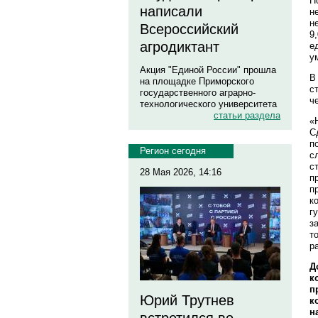
П
написали
н
н
Всероссийский
9
агродиктант
е
у
Акция "Единой России" прошла
В
на площадке Приморского
с
государственного аграрно-
ч
технологического университета
статьи раздела
«
С
п
Регион сегодня
с
с
28 Мая 2026, 14:16
п
п
к
г
з
т
р
Д
к
п
Юрий Трутнев
к
н