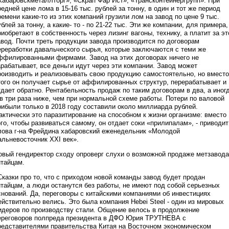
Хабаровскметаллторг», «Скрап Фар Ист», «Трансконтейнергрупп». При
редней цене лома в 15-16 тыс. рублей за тонну, в один и тот же период
ремени какие-то из этих компаний грузили лом на завод по цене 9 тыс.
ублей за тонну, а какие- то - по 21-22 тыс. Эти же компании, для примера,
риобретают в собственность через лизинг вагоны, технику, а платит за эт
авод. Почти треть продукции завода производится по договорам
ереработки давальческого сырья, которые заключаются с теми же
ффилированными фирмами. Завод на этих договорах ничего не
арабатывает, все деньги идут через эти компании. Завод может
роизводить и реализовывать свою продукцию самостоятельно, но вместо
того он получает сырье от аффилированных структур, перерабатывает и
тдает обратно. Рентабельность продаж по таким договорам в два, а иног
 в три раза ниже, чем при нормальной схеме работы. Потери по валовой
рибыли только в 2018 году составили около миллиарда рублей.
актически это паразитирование на способном к жизни организме: вместо
ого, чтобы развиваться самому, он отдает соки «прилипалам», - приводит
лова г-на Фрейдина хабаровский еженедельник «Молодой
альневосточник XXI век».
овый гендиректор сходу опроверг слухи о возможной продаже метзавода
итайцам.
Сказки про то, что с приходом новой команды завод будет продан
итайцам, а люди останутся без работы, не имеют под собой серьезных
снований. Да, переговоры с китайскими компаниями об инвестициях
ействительно велись. Это была компания Hebei Steel - один из мировых
идеров по производству стали. Общение велось в продолжение
ереговоров полпреда президента в ДФО Юрия ТРУТНЕВА с
редставителями правительства Китая на Восточном экономическом