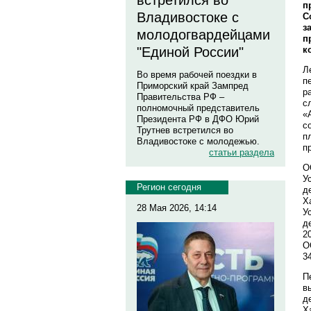
встретился во
п
Владивостоке с
С
з
молодогвардейцами
п
к
"Единой России"
Л
Во время рабочей поездки в
п
Приморский край Зампред
р
Правительства РФ –
с
полномочный представитель
«
Президента РФ в ДФО Юрий
с
Трутнев встретился во
п
Владивостоке с молодежью.
п
статьи раздела
О
У
Регион сегодня
д
Х
28 Мая 2026, 14:14
У
д
2
О
3
П
в
д
Х