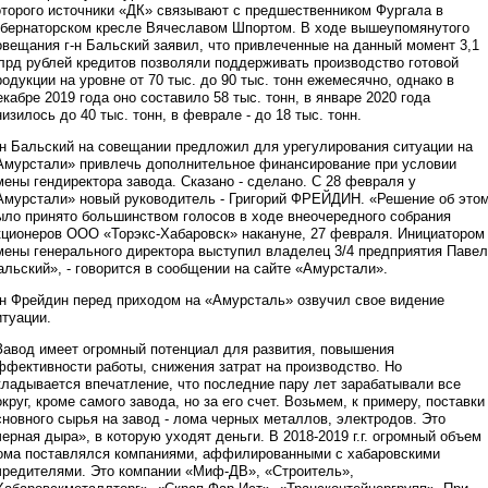
оторого источники «ДК» связывают с предшественником Фургала в
убернаторском кресле Вячеславом Шпортом. В ходе вышеупомянутого
овещания г-н Бальский заявил, что привлеченные на данный момент 3,1
лрд рублей кредитов позволяли поддерживать производство готовой
родукции на уровне от 70 тыс. до 90 тыс. тонн ежемесячно, однако в
екабре 2019 года оно составило 58 тыс. тонн, в январе 2020 года
низилось до 40 тыс. тонн, в феврале - до 18 тыс. тонн.
-н Бальский на совещании предложил для урегулирования ситуации на
Амурстали» привлечь дополнительное финансирование при условии
мены гендиректора завода. Сказано - сделано. С 28 февраля у
Амурстали» новый руководитель - Григорий ФРЕЙДИН. «Решение об это
ыло принято большинством голосов в ходе внеочередного собрания
кционеров ООО «Торэкс-Хабаровск» накануне, 27 февраля. Инициатором
мены генерального директора выступил владелец 3/4 предприятия Павел
альский», - говорится в сообщении на сайте «Амурстали».
-н Фрейдин перед приходом на «Амурсталь» озвучил свое видение
итуации.
Завод имеет огромный потенциал для развития, повышения
ффективности работы, снижения затрат на производство. Но
кладывается впечатление, что последние пару лет зарабатывали все
округ, кроме самого завода, но за его счет. Возьмем, к примеру, поставки
сновного сырья на завод - лома черных металлов, электродов. Это
черная дыра», в которую уходят деньги. В 2018-2019 г.г. огромный объем
ома поставлялся компаниями, аффилированными с хабаровскими
чредителями. Это компании «Миф-ДВ», «Строитель»,