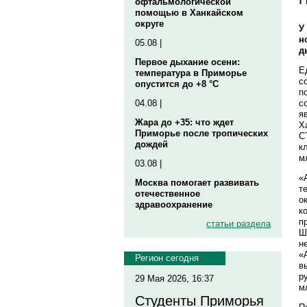
офтальмологической
помощью в Ханкайском
округе
У
н
05.08 |
д
Первое дыхание осени:
Е
температура в Приморье
с
опустится до +8 °C
п
с
04.08 |
я
Жара до +35: что ждет
Х
Приморье после тропических
С
дождей
к
м
03.08 |
«
Москва помогает развивать
т
отечественное
о
здравоохранение
к
п
статьи раздела
Ш
н
«
Регион сегодня
в
р
29 Мая 2026, 16:37
м
Студенты Приморья