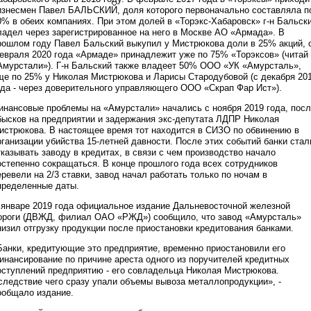
изнесмен Павел БАЛЬСКИЙ, доля которого первоначально составляла п
0% в обеих компаниях. При этом долей в «Торэкс-Хабаровск» г-н Бальск
ладел через зарегистрированное на него в Москве АО «Армада». В
рошлом году Павел Бальский выкупил у Мистрюкова доли в 25% акций, 
евраля 2020 года «Армаде» принадлежит уже по 75% «Торэксов» (читай 
Амурстали»). Г-н Бальский также владеет 50% ООО «УК «Амурсталь»,
ще по 25% у Николая Мистрюкова и Ларисы Стародубовой (с декабря 20
ода - через доверительного управляющего ООО «Скрап Фар Ист»).
инансовые проблемы на «Амурстали» начались с ноября 2019 года, пос
бысков на предприятии и задержания экс-депутата ЛДПР Николая
истрюкова. В настоящее время тот находится в СИЗО по обвинению в
рганизации убийства 15-летней давности. После этих событий банки стал
тказывать заводу в кредитах, в связи с чем производство начало
остепенно сокращаться. В конце прошлого года всех сотрудников
еревели на 2/3 ставки, завод начал работать только по ночам в
пределенные даты.
 январе 2019 года официальное издание Дальневосточной железной
ороги (ДВЖД, филиал ОАО «РЖД») сообщило, что завод «Амурсталь»
низил отгрузку продукции после приостановки кредитования банками.
Банки, кредитующие это предприятие, временно приостановили его
инансирование по причине ареста одного из поручителей кредитных
оступлений предприятию - его совладельца Николая Мистрюкова.
следствие чего сразу упали объемы вывоза металлопродукции», -
ообщало издание.