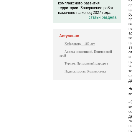
«
комплексного развития
с
территории. Завершение работ
в
намечено на конец 2027 года.
р
статьи раздела
п
з
п
а
Актуально
з
п
Хабаровску - 160 лет
э
о
Адреса инвестиций. Приморский
край
и
п
Туризм: Приморский маршрут
Ф
т
Недвижимость Владивостока
с
д
Н
к
«
к
о
д
л
п
п