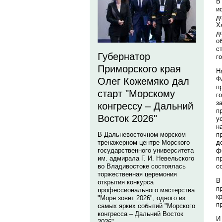
В
и
д
Х
д
о
с
Губернатор
г
Приморского края
Н
Ф
Олег Кожемяко дал
п
старт "Морскому
г
з
конгрессу – Дальний
п
Восток 2026"
у
н
п
В Дальневосточном морском
д
тренажерном центре Морского
ф
государственного университета
п
им. адмирала Г. И. Невельского
с
во Владивостоке состоялась
торжественная церемония
В
открытия конкурса
п
профессионального мастерства
к
"Море зовет 2026", одного из
п
самых ярких событий "Морского
конгресса – Дальний Восток
И
2026".