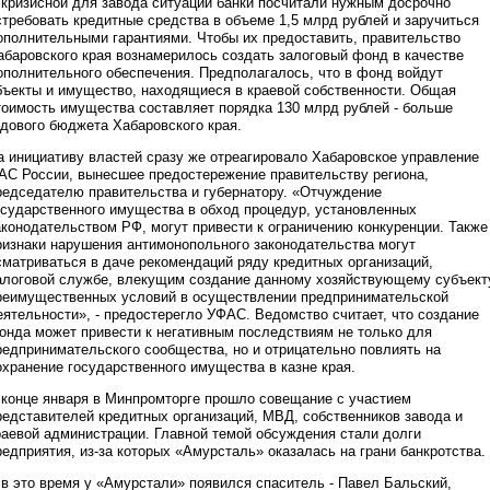
 кризисной для завода ситуации банки посчитали нужным досрочно
стребовать кредитные средства в объеме 1,5 млрд рублей и заручиться
ополнительными гарантиями. Чтобы их предоставить, правительство
абаровского края вознамерилось создать залоговый фонд в качестве
ополнительного обеспечения. Предполагалось, что в фонд войдут
бъекты и имущество, находящиеся в краевой собственности. Общая
тоимость имущества составляет порядка 130 млрд рублей - больше
одового бюджета Хабаровского края.
а инициативу властей сразу же отреагировало Хабаровское управление
АС России, вынесшее предостережение правительству региона,
редседателю правительства и губернатору. «Отчуждение
осударственного имущества в обход процедур, установленных
аконодательством РФ, могут привести к ограничению конкуренции. Также
ризнаки нарушения антимонопольного законодательства могут
сматриваться в даче рекомендаций ряду кредитных организаций,
алоговой службе, влекущим создание данному хозяйствующему субъект
реимущественных условий в осуществлении предпринимательской
еятельности», - предостерегло УФАС. Ведомство считает, что создание
онда может привести к негативным последствиям не только для
редпринимательского сообщества, но и отрицательно повлиять на
охранение государственного имущества в казне края.
 конце января в Минпромторге прошло совещание с участием
редставителей кредитных организаций, МВД, собственников завода и
раевой администрации. Главной темой обсуждения стали долги
редприятия, из-за которых «Амурсталь» оказалась на грани банкротства.
 в это время у «Амурстали» появился спаситель - Павел Бальский,