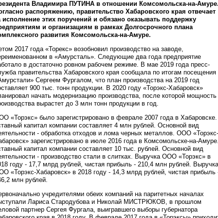
резидента Владимира ПУТИНА в отношении Комсомольска-на-Амуре
огласно распоряжению, правительство Хабаровского края отвечает
а исполнение этих поручений и обязано оказывать поддержку
редприятиям и организациям в рамках Долгосрочного плана
омплексного развития Комсомольска-на-Амуре.
етом 2017 года «Торекс» возобновил производство на заводе,
ереименованном в «Амурсталь». Следующие два года предприятие
аботало в достаточно ровном рабочем режиме. В мае 2019 года пресс-
лужба правительства Хабаровского края сообщала по итогам посещения
Амурстали» Сергеем Фургалом, что план производства на 2019 год
оставляет 900 тыс. тонн продукции. В 2020 году «Торэкс-Хабаровск»
ланировал начать модернизацию производства, после которой мощность
роизводства вырастет до 3 млн тонн продукции в год.
ОО «Торэкс» было зарегистрировано в феврале 2007 года в Хабаровске.
ставный капитал компании составляет 4 млн рублей. Основной вид
еятельности - обработка отходов и лома черных металлов. ООО «Торэкс
абаровск» зарегистрировано в июле 2016 года в Комсомольске-на-Амуре
ставный капитал компании составляет 10 тыс. рублей. Основной вид
еятельности - производство стали в слитках. Выручка ООО «Торэкс» в
018 году - 17,7 млрд рублей, чистая прибыль - 210,4 млн рублей. Выручк
ОО «Торэкс-Хабаровск» в 2018 году - 14,3 млрд рублей, чистая прибыль 
46,2 млн рублей.
ервоначально учредителями обеих компаний на паритетных началах
ыступали Лариса Стародубова и Николай МИСТРЮКОВ, в прошлом
еловой партнер Сергея Фургала, выигравшего выборы губернатора
абаровского края в 2018 году. В феврале 2017 года в «Торэксы» приходи