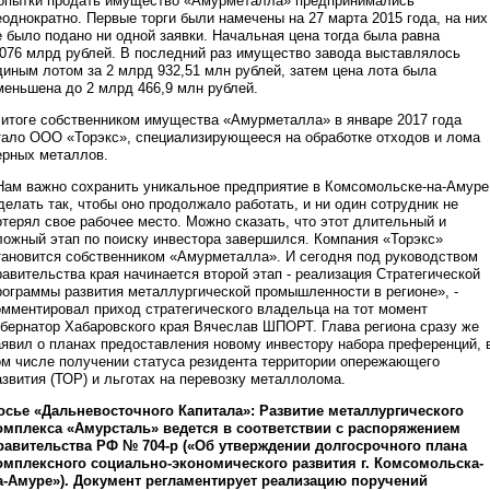
опытки продать имущество «Амурметалла» предпринимались
еоднократно. Первые торги были намечены на 27 марта 2015 года, на них
е было подано ни одной заявки. Начальная цена тогда была равна
,076 млрд рублей. В последний раз имущество завода выставлялось
диным лотом за 2 млрд 932,51 млн рублей, затем цена лота была
меньшена до 2 млрд 466,9 млн рублей.
 итоге собственником имущества «Амурметалла» в январе 2017 года
тало ООО «Торэкс», специализирующееся на обработке отходов и лома
ерных металлов.
Нам важно сохранить уникальное предприятие в Комсомольске-на-Амуре
делать так, чтобы оно продолжало работать, и ни один сотрудник не
отерял свое рабочее место. Можно сказать, что этот длительный и
ложный этап по поиску инвестора завершился. Компания «Торэкс»
тановится собственником «Амурметалла». И сегодня под руководством
равительства края начинается второй этап - реализация Стратегической
рограммы развития металлургической промышленности в регионе», -
омментировал приход стратегического владельца на тот момент
убернатор Хабаровского края Вячеслав ШПОРТ. Глава региона сразу же
аявил о планах предоставления новому инвестору набора преференций, 
ом числе получении статуса резидента территории опережающего
азвития (ТОР) и льготах на перевозку металлолома.
осье «Дальневосточного Капитала»: Развитие металлургического
омплекса «Амурсталь» ведется в соответствии с распоряжением
равительства РФ № 704-р («Об утверждении долгосрочного плана
омплексного социально-экономического развития г. Комсомольска-
а-Амуре»). Документ регламентирует реализацию поручений