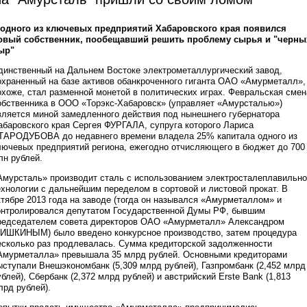
 одного из ключевых предприятий Хабаровского края появился
овый собственник, пообещавший решить проблему сырья и "черны
ыр"
динственный на Дальнем Востоке электрометаллургический завод,
охраненный на базе активов обанкроченного гиганта ОАО «Амурметалл»,
охоже, стал разменной монетой в политических играх. Февральская смен
обственника в ООО «Торэкс-Хабаровск» (управляет «Амурсталью»)
вляется миной замедленного действия под нынешнего губернатора
абаровского края Сергея ФУРГАЛА, супруга которого Лариса
ТАРОДУБОВА до недавнего времени владела 25% капитала одного из
лючевых предприятий региона, ежегодно отчисляющего в бюджет до 700
лн рублей.
Амурсталь» производит сталь с использованием электросталеплавильн
ехнологии с дальнейшим переделом в сортовой и листовой прокат. В
ктябре 2013 года на заводе (тогда он назывался «Амурметаллом» и
онтролировался депутатом Государственной Думы РФ, бывшим
редседателем совета директоров ОАО «Амурметалл» Александром
ИШКИНЫМ) было введено конкурсное производство, затем процедура
есколько раз продлевалась. Сумма кредиторской задолженности
Амурметалла» превышала 35 млрд рублей. Основными кредиторами
ыступали Внешэкономбанк (5,309 млрд рублей), Газпромбанк (2,452 млрд
ублей), Сбербанк (2,372 млрд рублей) и австрийский Erste Bank (1,813
лрд рублей).