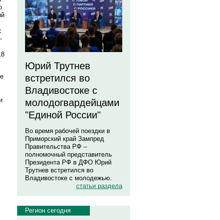
о
ий
с
-
18
Юрий Трутнев
ле
встретился во
Владивостоке с
и
молодогвардейцами
"Единой России"
Во время рабочей поездки в
Приморский край Зампред
Правительства РФ –
полномочный представитель
Президента РФ в ДФО Юрий
Трутнев встретился во
Владивостоке с молодежью.
статьи раздела
Регион сегодня