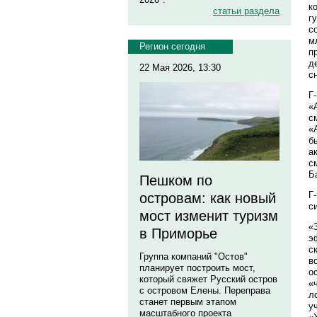
к
статьи раздела
г
с
м
Регион сегодня
п
д
22 Мая 2026, 13:30
с
Г
«
с
«
б
а
с
Б
Пешком по
Г
островам: как новый
с
мост изменит туризм
«
в Приморье
э
с
Группа компаний "Остов"
в
планирует построить мост,
о
который свяжет Русский остров
«
с островом Елены. Переправа
л
станет первым этапом
у
масштабного проекта