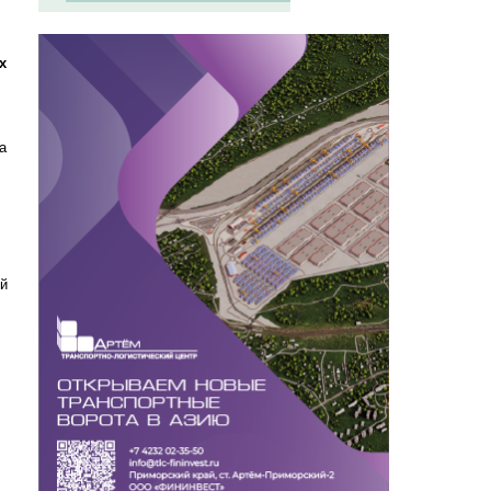
х
а
ой