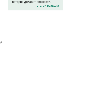
ветерок добавит свежести.
статьи раздела
о
да