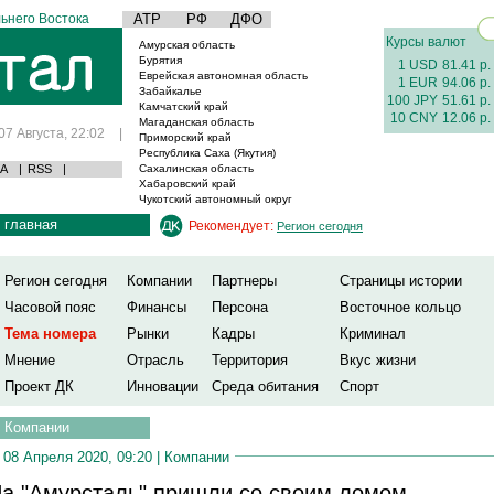
ьнего Востока
АТР
РФ
ДФО
Курсы валют
Амурская область
Бурятия
1 USD
81.41 р.
Еврейская автономная область
1 EUR
94.06 р.
Забайкалье
100 JPY
51.61 р.
Камчатский край
10 CNY
12.06 р.
Магаданская область
07 Августа, 22:02
|
Приморский край
Республика Саха (Якутия)
А
|
RSS
|
Сахалинская область
Хабаровский край
Чукотский автономный округ
главная
Рекомендует:
Регион сегодня
Регион сегодня
Компании
Партнеры
Страницы истории
Часовой пояс
Финансы
Персона
Восточное кольцо
Тема номера
Рынки
Кадры
Криминал
Мнение
Отрасль
Территория
Вкус жизни
Проект ДК
Инновации
Среда обитания
Спорт
Компании
08 Апреля 2020, 09:20 |
Компании
а "Амурсталь" пришли со своим ломом