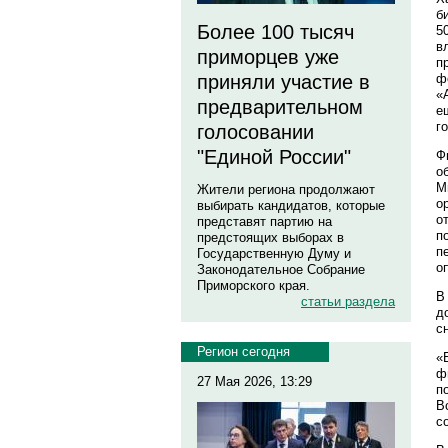
б
Более 100 тысяч
5
в
приморцев уже
п
ф
приняли участие в
«
предварительном
е
г
голосовании
"Единой России"
Ф
о
М
Жители региона продолжают
о
выбирать кандидатов, которые
о
представят партию на
п
предстоящих выборах в
п
Государственную Думу и
о
Законодательное Собрание
Приморского края.
В
статьи раздела
д
с
Регион сегодня
«
ф
27 Мая 2026, 13:29
п
В
с