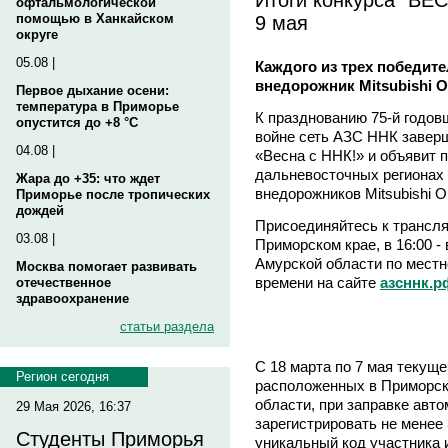
офтальмологической
9 мая
помощью в Ханкайском
округе
05.08 |
Каждого из трех победит
внедорожник Mitsubishi O
Первое дыхание осени:
температура в Приморье
К празднованию 75-й годо
опустится до +8 °C
войне сеть АЗС ННК заверш
04.08 |
«Весна с ННК!» и объявит 
дальневосточных регионах
Жара до +35: что ждет
внедорожников Mitsubishi Ou
Приморье после тропических
дождей
Присоединяйтесь к трансля
03.08 |
Приморском крае, в 16:00 - 
Амурской области по местн
Москва помогает развивать
времени на сайте
азсннк.р
отечественное
здравоохранение
статьи раздела
С 18 марта по 7 мая текущ
Регион сегодня
расположенных в Приморск
области, при заправке авт
29 Мая 2026, 16:37
зарегистрировать не менее 
Студенты Приморья
уникальный код участника и