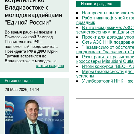
встретился во
Новости раздела
Владивостоке с
Нацпроекты выливаются 
молодогвардейцами
Работники нефтяной отр
"Единой России"
праздник
В штатном режиме: АЗС 
землетрясениям на Дальне
Во время рабочей поездки в
Проект для дважды упо
Приморский край Зампред
Сеть АЗС ННК поздравил
Правительства РФ –
полномочный представитель
"Независимо от обстоят
продолжают "раскачивать" 
Президента РФ в ДФО Юрий
Трутнев встретился во
Разыграли так разыграл
кроссоверы Mitsubishi Outla
Владивостоке с молодежью.
статьи раздела
Итоги конкурса "ВЕСНА 
Меры безопасности для 
усилены
У лабораторий ННК – же
Регион сегодня
28 Мая 2026, 14:14