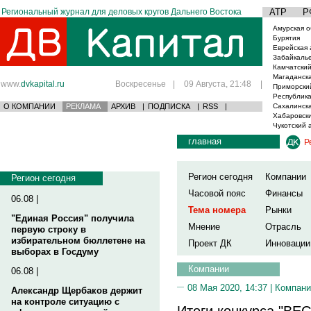
Региональный журнал для деловых кругов Дальнего Востока
АТР
Р
Амурская о
Бурятия
Еврейская 
Забайкаль
Камчатский
Магаданска
www.
dvkapital.ru
Воскресенье
|
09 Августа, 21:48
|
Приморски
Республика
О КОМПАНИИ
РЕКЛАМА
АРХИВ
|
ПОДПИСКА
|
RSS
|
Сахалинска
Хабаровски
Чукотский 
главная
Р
Регион сегодня
Компании
Регион сегодня
Часовой пояс
Финансы
06.08 |
Тема номера
Рынки
"Единая Россия" получила
Мнение
Отрасль
первую строку в
избирательном бюллетене на
Проект ДК
Инновации
выборах в Госдуму
Компании
06.08 |
08 Мая 2020, 14:37 |
Компани
Александр Щербаков держит
на контроле ситуацию с
Итоги конкурса "ВЕ