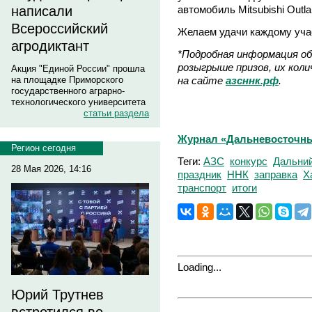
автомобиль Mitsubishi Outla
написали
Всероссийский
Желаем удачи каждому уча
агродиктант
*Подробная информация об 
розыгрыше призов, их кол
Акция "Единой России" прошла
на сайте
азсннк.рф
.
на площадке Приморского
государственного аграрно-
технологического университета
статьи раздела
Журнал «Дальневосточны
Регион сегодня
Теги:
АЗС
конкурс
Дальний
28 Мая 2026, 14:16
праздник
ННК
заправка
Х
транспорт
итоги
Loading...
Юрий Трутнев