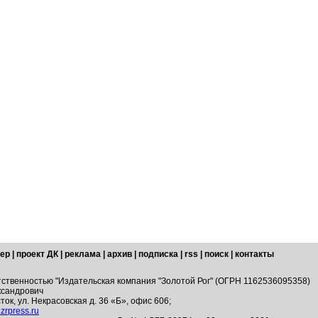
ер
|
проект ДК
|
реклама
|
архив
|
подписка
|
rss
|
поиск
|
контакты
тственностью "Издательская компания "Золотой Рог" (ОГРН 1162536095358)
ксандрович
ток, ул. Некрасовская д. 36 «Б», офис 606;
zrpress.ru