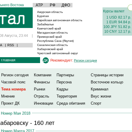
ьнего Востока
АТР
РФ
ДФО
Курсы валют
Амурская область
Бурятия
1 USD
82.17 р.
Еврейская автономная область
1 EUR
94.84 р.
Забайкалье
100 JPY
51.82 р.
Камчатский край
10 CNY
12.17 р.
Магаданская область
08 Августа, 23:44
|
Приморский край
Республика Саха (Якутия)
А
|
RSS
|
Сахалинская область
Хабаровский край
Чукотский автономный округ
главная
Рекомендует:
Регион сегодня
Регион сегодня
Компании
Партнеры
Страницы истории
Часовой пояс
Финансы
Персона
Восточное кольцо
Тема номера
Рынки
Кадры
Криминал
Мнение
Отрасль
Территория
Вкус жизни
Проект ДК
Инновации
Среда обитания
Спорт
Номер Мая 2018
абаровску - 160 лет
Номер Марта 2017