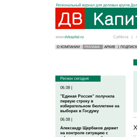
Региональный журнал для деловых кругов Дал
www.
dvkapital.ru
Суббота
|
О КОМПАНИИ
РЕКЛАМА
АРХИВ
|
ПОДПИСК
Регион сегодня
06.08 |
"Единая Россия" получила
первую строку в
избирательном бюллетене на
выборах в Госдуму
06.08 |
Х
Александр Щербаков держит
на контроле ситуацию с