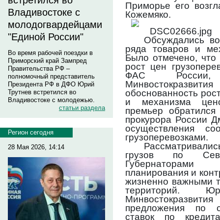
встретился во
Приморье его возгл
Владивостоке с
Кожемяко.
молодогвардейцами
"Единой России"
Обсуждались во
ряда товаров и ме
Во время рабочей поездки в
Было отмечено, что
Приморский край Зампред
рост цен грузопере
Правительства РФ –
ФАС России,
полномочный представитель
Минвостокразвити
Президента РФ в ДФО Юрий
обоснованность рост
Трутнев встретился во
Владивостоке с молодежью.
и механизма цено
статьи раздела
премьер обратился 
прокурора России Д
осуществления со
Регион сегодня
грузоперевозками.
Рассматривалис
28 Мая 2026, 14:14
грузов по Сев
Губернаторами
планирования и конт
жизненно важными т
территорий. Ю
Минвостокразви
предложения по с
ставок по кредит