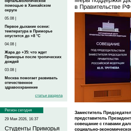
офтальмологической
в Правительстве РФ
помощью в Ханкайском
округе
05.08 |
Первое дыхание осени:
температура в Приморье
опустится до +8 °C
04.08 |
Жара до +35: что ждет
Приморье после тропических
дождей
03.08 |
Москва помогает развивать
отечественное
здравоохранение
статьи раздела
Регион сегодня
Заместитель Председате
представитель Президен
29 Мая 2026, 16:37
совещание с главами дал
Студенты Приморья
социально-экономическог