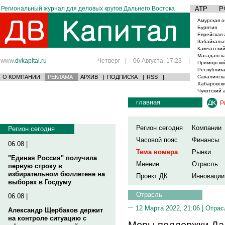
Региональный журнал для деловых кругов Дальнего Востока
АТР
Р
Амурская о
Бурятия
Еврейская 
Забайкаль
Камчатский
Магаданска
www.
dvkapital.ru
Четверг
|
06 Августа, 17:23
|
Приморски
Республика
О КОМПАНИИ
РЕКЛАМА
АРХИВ
|
ПОДПИСКА
|
RSS
|
Сахалинска
Хабаровски
Чукотский 
главная
Р
Регион сегодня
Компании
Регион сегодня
Часовой пояс
Финансы
06.08 |
Тема номера
Рынки
"Единая Россия" получила
Мнение
Отрасль
первую строку в
избирательном бюллетене на
Проект ДК
Инновации
выборах в Госдуму
Отрасль
06.08 |
12 Марта 2022, 21:06 |
Отрас
Александр Щербаков держит
на контроле ситуацию с
Меры поддержки Дал