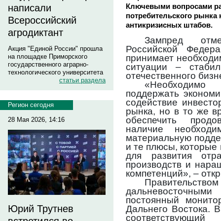
Ключевыми вопросами ра
написали
потребительского рынка 
Всероссийский
антикризисных штабов.
агродиктант
Зампред отме
Российской Федер
Акция "Единой России" прошла
принимает необходи
на площадке Приморского
государственного аграрно-
ситуации – стаби
технологического университета
отечественного бизн
статьи раздела
«Необходимо
поддержать экономи
содействие инвесто
Регион сегодня
рынка, но в то же 
обеспечить продов
28 Мая 2026, 14:16
наличие необходи
материальную подде
и те плюсы, которые
для развития отра
производств и нара
компетенций», – отк
Правительс
дальневосточными
постоянный монитор
Юрий Трутнев
Дальнего Востока. 
соответствующий