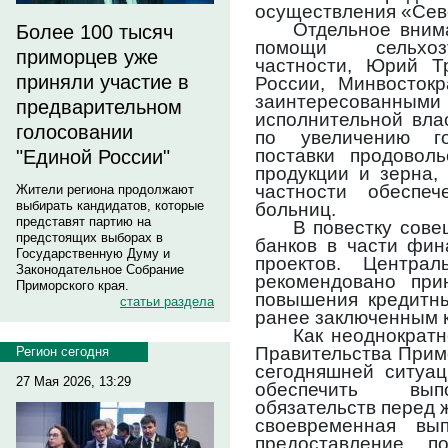
осуществления «Сев
Отдельное вним
Более 100 тысяч
помощи сельхозт
приморцев уже
частности, Юрий Т
приняли участие в
России, Минвостокр
заинтересованным
предварительном
исполнительной вла
голосовании
по увеличению го
поставки продовол
"Единой России"
продукции и зерна,
частности обеспеч
Жители региона продолжают
выбирать кандидатов, которые
больниц.
представят партию на
В повестку сов
предстоящих выборах в
банков в части фин
Государственную Думу и
проектов. Центра
Законодательное Собрание
рекомендовано пр
Приморского края.
повышения кредитны
статьи раздела
ранее заключенным 
Как неоднократн
Правительства Прим
Регион сегодня
сегодняшней ситуац
27 Мая 2026, 13:29
обеспечить вып
обязательств перед 
своевременная вы
предоставление п