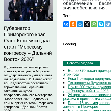
обеспечение бесп
жизнеобеспечения.
Теги:
Губернатор
Приморского края
Олег Кожемяко дал
Loading...
старт "Морскому
конгрессу – Дальний
Восток 2026"
Новости раздела
В Дальневосточном морском
Более 370 тысяч примор
тренажерном центре Морского
этом году
государственного университета
Реки Приморья вернулис
им. адмирала Г. И. Невельского
Технологиям будущего п
во Владивостоке состоялась
Почти 200 тысяч приморц
торжественная церемония
для благоустройства-2025
открытия конкурса
24 протокола составили
профессионального мастерства
режима в приморских леса
"Море зовет 2026", одного из
Более 16 километров во
самых ярких событий "Морского
заменят в Приморье
конгресса – Дальний Восток
Новые инициативы по р
2026".