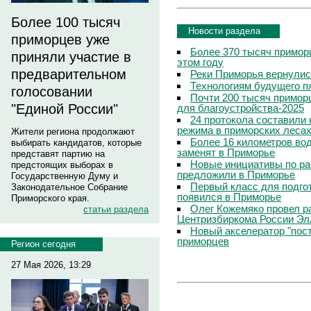
Более 100 тысяч
Новости раздела
приморцев уже
Более 370 тысяч примор
приняли участие в
этом году
предварительном
Реки Приморья вернулис
Технологиям будущего п
голосовании
Почти 200 тысяч приморц
"Единой России"
для благоустройства-2025
24 протокола составили
режима в приморских леса
Жители региона продолжают
Более 16 километров во
выбирать кандидатов, которые
заменят в Приморье
представят партию на
Новые инициативы по р
предстоящих выборах в
предложили в Приморье
Государственную Думу и
Первый класс для подго
Законодательное Собрание
появился в Приморье
Приморского края.
Олег Кожемяко провел р
статьи раздела
Центризбиркома России Э
Новый акселератор "пос
приморцев
Регион сегодня
27 Мая 2026, 13:29