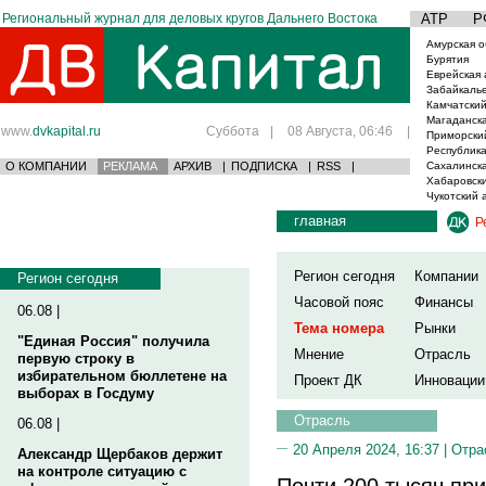
Региональный журнал для деловых кругов Дальнего Востока
АТР
Р
Амурская о
Бурятия
Еврейская 
Забайкаль
Камчатский
Магаданска
www.
dvkapital.ru
Суббота
|
08 Августа, 06:46
|
Приморски
Республика
О КОМПАНИИ
РЕКЛАМА
АРХИВ
|
ПОДПИСКА
|
RSS
|
Сахалинска
Хабаровски
Чукотский 
главная
Р
Регион сегодня
Компании
Регион сегодня
Часовой пояс
Финансы
06.08 |
Тема номера
Рынки
"Единая Россия" получила
Мнение
Отрасль
первую строку в
избирательном бюллетене на
Проект ДК
Инновации
выборах в Госдуму
Отрасль
06.08 |
20 Апреля 2024, 16:37 |
Отра
Александр Щербаков держит
на контроле ситуацию с
Почти 200 тысяч пр