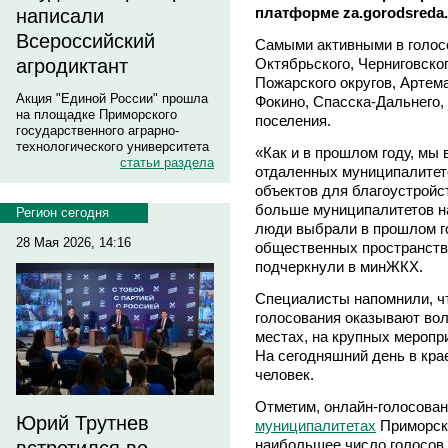
платформе za.gorodsreda.
написали
Всероссийский
Самыми активными в голос
Октябрьского, Черниговског
агродиктант
Пожарского округов, Артем
Акция "Единой России" прошла
Фокино, Спасска-Дальнего,
на площадке Приморского
поселения.
государственного аграрно-
технологического университета
«Как и в прошлом году, мы
статьи раздела
отдаленных муниципалитет
объектов для благоустройс
больше муниципалитетов н
Регион сегодня
люди выбрали в прошлом го
28 Мая 2026, 14:16
общественных пространств,
подчеркнули в минЖКХ.
Специалисты напомнили, ч
голосования оказывают во
местах, на крупных меропр
На сегодняшний день в кра
человек.
Отметим, онлайн-голосован
Юрий Трутнев
муниципалитетах
Приморско
наибольшее число голосов,