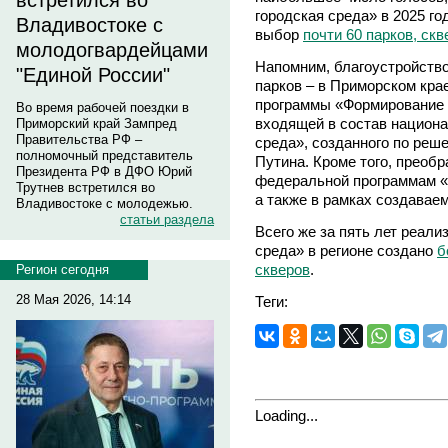
встретился во
городская среда» в 2025 г
Владивостоке с
выбор
почти 60 парков, ск
молодогвардейцами
Напомним, благоустройство
"Единой России"
парков – в Приморском кра
программы «Формирование 
Во время рабочей поездки в
входящей в состав национа
Приморский край Зампред
Правительства РФ –
среда», созданного по ре
полномочный представитель
Путина. Кроме того, преобр
Президента РФ в ДФО Юрий
федеральной программам «1
Трутнев встретился во
а также в рамках создава
Владивостоке с молодежью.
статьи раздела
Всего же за пять лет реал
среда» в регионе создано
б
скверов
.
Регион сегодня
28 Мая 2026, 14:14
Теги:
Loading...