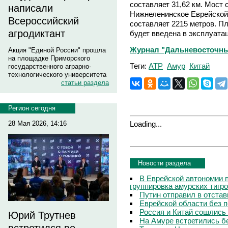
составляет 31,62 км. Мост
написали
Нижнеленинское Еврейской
Всероссийский
составляет 2215 метров. П
агродиктант
будет введена в эксплуатац
Журнал "Дальневосточный
Акция "Единой России" прошла
на площадке Приморского
Теги:
АТР
Амур
Китай
государственного аграрно-
технологического университета
статьи раздела
Регион сегодня
Loading...
28 Мая 2026, 14:16
Новости раздела
В Еврейской автономии 
группировка амурских тигр
Путин отправил в отстав
Еврейской области без 
Россия и Китай сошлись
Юрий Трутнев
На Амуре встретились б