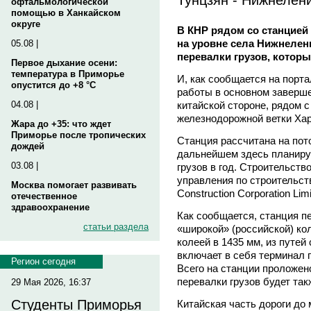
офтальмологической
помощью в Ханкайском
округе
В КНР рядом со станцией
на уровне села Нижнелен
05.08 |
перевалки грузов, которы
Первое дыхание осени:
температура в Приморье
И, как сообщается на порт
опустится до +8 °C
работы в основном заверше
китайской стороне, рядом 
04.08 |
железнодорожной ветки Харб
Жара до +35: что ждет
Приморье после тропических
Станция рассчитана на поток
дождей
дальнейшем здесь планируе
03.08 |
грузов в год. Строительст
управления по строительст
Москва помогает развивать
Construction Corporation Li
отечественное
здравоохранение
Как сообщается, станция пе
статьи раздела
«широкой» (российской) кол
колеей в 1435 мм, из путей
включает в себя терминал 
Регион сегодня
Всего на станции проложено
перевалки грузов будет та
29 Мая 2026, 16:37
Студенты Приморья
Китайская часть дороги до