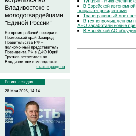
встретился во
Тунцзян - Нижнеленинско
В Еврейской автономной
Владивостоке с
прирастет резидентами
молодогвардейцами
Трансграничный мост чер
В технопромышленном па
"Единой России"
АЕО заработали новые пре
В Еврейской АО обсудил
Во время рабочей поездки в
Приморский край Зампред
Правительства РФ –
полномочный представитель
Президента РФ в ДФО Юрий
Трутнев встретился во
Владивостоке с молодежью.
статьи раздела
Регион сегодня
28 Мая 2026, 14:14