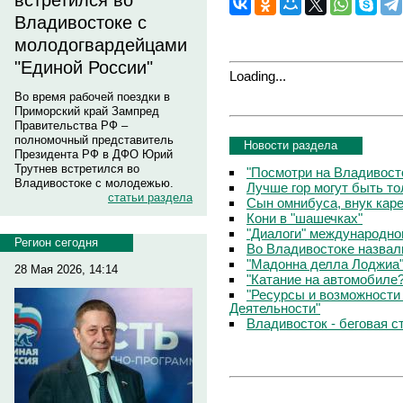
встретился во
Владивостоке с
молодогвардейцами
"Единой России"
Loading...
Во время рабочей поездки в
Приморский край Зампред
Правительства РФ –
полномочный представитель
Новости раздела
Президента РФ в ДФО Юрий
Трутнев встретился во
"Посмотри на Владивосто
Владивостоке с молодежью.
Лучше гор могут быть т
статьи раздела
Сын омнибуса, внук кар
Кони в "шашечках"
"Диалоги" международно
Регион сегодня
Во Владивостоке назвал
"Мадонна делла Лоджиа"
28 Мая 2026, 14:14
"Катание на автомобиле
"Ресурсы и возможности
Деятельности"
Владивосток - беговая с