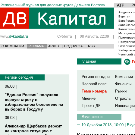
Региональный журнал для деловых кругов Дальнего Востока
АТР
Р
Амурская о
Бурятия
Еврейская 
Забайкаль
Камчатский
Магаданска
www.
dvkapital.ru
Суббота
|
08 Августа, 22:39
|
Приморски
Республика
О КОМПАНИИ
РЕКЛАМА
АРХИВ
|
ПОДПИСКА
|
RSS
|
Сахалинска
Хабаровски
Чукотский 
главная
Р
Регион сегодня
Компании
Регион сегодня
Часовой пояс
Финансы
06.08 |
Тема номера
Рынки
"Единая Россия" получила
Мнение
Отрасль
первую строку в
избирательном бюллетене на
Проект ДК
Инновации
выборах в Госдуму
Вкус жизни
06.08 |
19 Декабря 2018, 10:00 |
Вку
Александр Щербаков держит
на контроле ситуацию с
Комплексные прогр