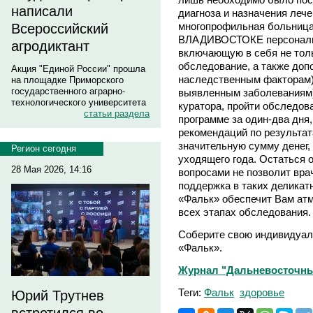
написали
диагноза и назначения леч
многопрофильная больниц
Всероссийский
ВЛАДИВОСТОКЕ персональн
агродиктант
включающую в себя не тол
обследование, а также допо
Акция "Единой России" прошла
наследственным факторам)
на площадке Приморского
государственного аграрно-
выявленным заболеваниям)
технологического университета
куратора, пройти обследов
статьи раздела
программе за один-два дня
рекомендаций по результат
значительную сумму денег,
Регион сегодня
уходящего года. Остаться 
28 Мая 2026, 14:16
вопросами не позволит врач
поддержка в таких делика
«Фальк» обеспечит Вам атм
всех этапах обследования.
Соберите свою индивидуал
«Фальк».
Журнал "Дальневосточный 
Теги:
Фальк
здоровье
Юрий Трутнев