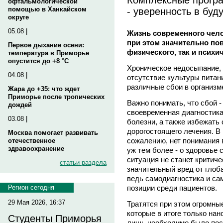
офтальмологической
- уверенность в буд
помощью в Ханкайском
округе
05.08 |
Жизнь современного чело
при этом значительно пов
Первое дыхание осени:
физического, так и психи
температура в Приморье
опустится до +8 °C
Хроническое недосыпание, 
04.08 |
отсутствие культуры питан
различные сбои в организм
Жара до +35: что ждет
Приморье после тропических
Важно понимать, что сбой -
дождей
своевременная диагностика
03.08 |
болезни, а также избежать
дорогостоящего лечения. В
Москва помогает развивать
сожалению, нет понимания 
отечественное
здравоохранение
уж тем более - о здоровье 
ситуация не станет критиче
статьи раздела
значительный вред от гло
ведь самодиагностика и с
позиции среди пациентов.
Регион сегодня
29 Мая 2026, 16:37
Тратятся при этом огромные
которые в итоге только нан
Студенты Приморья
лишь необходимо было посе