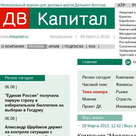
Региональный журнал для деловых кругов Дальнего Востока
АТР
Р
Амурская о
Бурятия
Еврейская 
Забайкаль
Камчатский
Магаданска
www.
dvkapital.ru
Воскресенье
|
09 Августа, 00:52
|
Приморски
Республика
О КОМПАНИИ
РЕКЛАМА
АРХИВ
|
ПОДПИСКА
|
RSS
|
Сахалинска
Хабаровски
Чукотский 
главная
Р
Регион сегодня
Компании
Регион сегодня
Часовой пояс
Финансы
06.08 |
Тема номера
Рынки
"Единая Россия" получила
Мнение
Отрасль
первую строку в
избирательном бюллетене на
Проект ДК
Инновации
выборах в Госдуму
Вкус жизни
06.08 |
18 Марта 2013, 12:42 |
Вкус 
Александр Щербаков держит
на контроле ситуацию с
Компания "Милленни