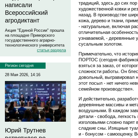
традиций, здесь до сих по
написали
художественной ковки и рез
Всероссийский
назад. В производстве шир
агродиктант
кожа, дерево и ткани, прим
- натуральные, включая ра
Акция "Единой России" прошла
отличительная особенность
на площадке Приморского
узнаваемой, - деревянные
государственного аграрно-
сусальным золотом.
технологического университета
статьи раздела
Примечательно, что истори
ПОРТОС (сегодня фабрикой
взяться за заказ, от которо
Регион сегодня
сложности работы. Он блес
28 Мая 2026, 14:16
довольный, выгравировал н
этот посыл - нет ничего нев
семейном производстве».
И действительно, разработ
деревянные массивы и мет
воздушными. В каждом зави
детали - свобода, легкость
изголовьями словно парят 
сладкие сны. Изящные туа
Юрий Трутнев
и - бонусом - самооценку.