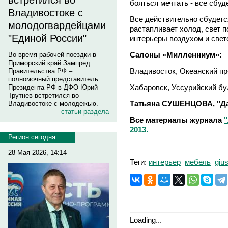
встретился во
бояться мечтать - все сбуд
Владивостоке с
Все действительно сбудетс
молодогвардейцами
растапливает холод, свет п
"Единой России"
интерьеры воздухом и свето
Салоны «Милленниум»:
Во время рабочей поездки в
Приморский край Зампред
Владивосток, Океанский пр-т
Правительства РФ –
полномочный представитель
Хабаровск, Уссурийский буль
Президента РФ в ДФО Юрий
Трутнев встретился во
Татьяна СУШЕНЦОВА, "Да
Владивостоке с молодежью.
статьи раздела
Все материалы журнала
2013.
Регион сегодня
28 Мая 2026, 14:14
Теги:
интерьер
мебель
gius
Loading...