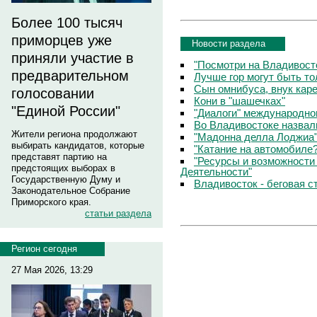
Более 100 тысяч
приморцев уже
Новости раздела
приняли участие в
"Посмотри на Владивосто
предварительном
Лучше гор могут быть т
Сын омнибуса, внук кар
голосовании
Кони в "шашечках"
"Единой России"
"Диалоги" международно
Во Владивостоке назвал
Жители региона продолжают
"Мадонна делла Лоджиа"
выбирать кандидатов, которые
"Катание на автомобиле
представят партию на
"Ресурсы и возможности
предстоящих выборах в
Деятельности"
Государственную Думу и
Владивосток - беговая с
Законодательное Собрание
Приморского края.
статьи раздела
Регион сегодня
27 Мая 2026, 13:29