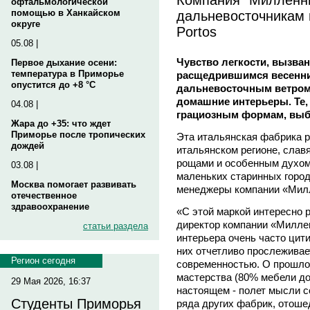
офтальмологической
дальневосточникам и
помощью в Ханкайском
округе
Portos
05.08 |
Чувство легкости, вызва
Первое дыхание осени:
температура в Приморье
расщедрившимся весенни
опустится до +8 °C
дальневосточным ветром,
домашние интерьеры. Те,
04.08 |
грациозным формам, выби
Жара до +35: что ждет
Приморье после тропических
Эта итальянская фабрика р
дождей
итальянском регионе, сла
рощами и особенным духом
03.08 |
маленьких старинных город
Москва помогает развивать
менеджеры компании «Мил
отечественное
здравоохранение
«С этой маркой интересно 
директор компании «Милле
статьи раздела
интерьера очень часто цит
них отчетливо прослежива
Регион сегодня
современностью. О прошло
мастерства (80% мебели до
29 Мая 2026, 16:37
настоящем - полет мысли с
Студенты Приморья
ряда других фабрик, отоше