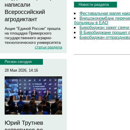
написали
Новости раздела
Всероссийский
Фестивальная магия нак
Внешэкономбанк перечис
агродиктант
больницы в ЕАО
Биробиджан зажег свечи
Акция "Единой России" прошла
В Биробиджане прошел 
на площадке Приморского
Биробиджан отпразднова
государственного аграрно-
технологического университета
статьи раздела
Регион сегодня
28 Мая 2026, 14:16
Юрий Трутнев