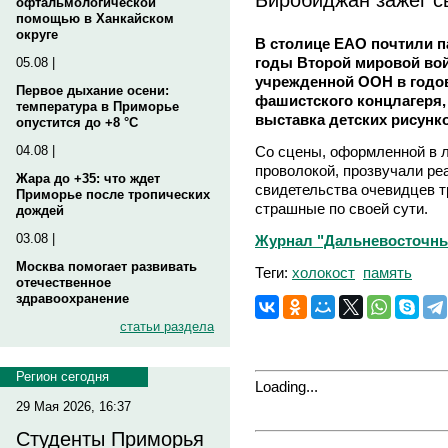
офтальмологической
помощью в Ханкайском
округе
В столице ЕАО почтили п
годы Второй мировой вой
05.08 |
учрежденной ООН в годо
Первое дыхание осени:
фашистского концлагеря
температура в Приморье
выставка детских рисунко
опустится до +8 °C
Со сцены, оформленной в л
04.08 |
проволокой, прозвучали р
Жара до +35: что ждет
свидетельства очевидцев т
Приморье после тропических
страшные по своей сути.
дождей
03.08 |
Журнал "Дальневосточный
Москва помогает развивать
Теги:
холокост
память
отечественное
здравоохранение
статьи раздела
Регион сегодня
Loading...
29 Мая 2026, 16:37
Студенты Приморья