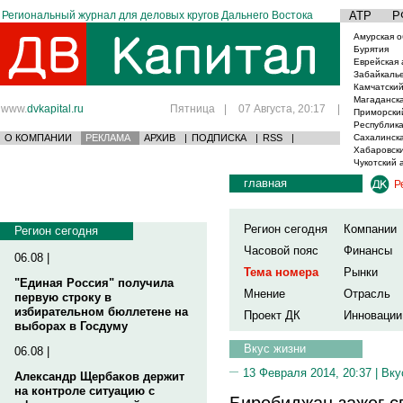
Региональный журнал для деловых кругов Дальнего Востока
АТР
Р
Амурская о
Бурятия
Еврейская 
Забайкаль
Камчатский
Магаданска
www.
dvkapital.ru
Пятница
|
07 Августа, 20:17
|
Приморски
Республика
О КОМПАНИИ
РЕКЛАМА
АРХИВ
|
ПОДПИСКА
|
RSS
|
Сахалинска
Хабаровски
Чукотский 
главная
Р
Регион сегодня
Компании
Регион сегодня
Часовой пояс
Финансы
06.08 |
Тема номера
Рынки
"Единая Россия" получила
Мнение
Отрасль
первую строку в
избирательном бюллетене на
Проект ДК
Инновации
выборах в Госдуму
Вкус жизни
06.08 |
13 Февраля 2014, 20:37 |
Вку
Александр Щербаков держит
на контроле ситуацию с
Биробиджан зажег с