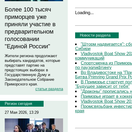
Более 100 тысяч
Loading...
приморцев уже
приняли участие в
предварительном
Новости раздела
голосовании
"Шторм надвигается": сб
"Единой России"
Сибири
Vladivostok Boat Show 2
Жители региона продолжают
коммуникаций
выбирать кандидатов, которые
Спортсменка из Приморь
представят партию на
по пауэрлифтингу
предстоящих выборах в
Во Владивостоке на "Пр
Государственную Думу и
Битва Primring Grand Prix 
Законодательное Собрание
В Приморье стартует по
Приморского края.
"Будущее зависит от тебя"
статьи раздела
"Драконы" прописались н
Приморье играет в хокке
Vladivostok Boat Show 2
Регион сегодня
Промсвязьбанк инвестир
края
27 Мая 2026, 13:29