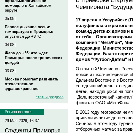
офтальмологической
Чемпионата "Будуще
помощью в Ханкайском
округе
05.08 |
17 апреля в Уссурийске (
полуфинала открытого че
Первое дыхание осени:
команд детских домов и 
температура в Приморье
от тебя". Организаторами
опустится до +8 °C
компания "МегаФон", Мин
04.08 |
Федерации, Министерство
Жара до +35: что ждет
Федерации, Благотворит
Приморье после тропических
домов "Футбол-Детям" и
дождей
Открытый Чемпионат Росси
03.08 |
домов и школ-интернатов «
Москва помогает развивать
Дальнем Востоке и в Восто
отечественное
сегодняшний день это един
здравоохранение
детей, находящихся на поп
"Дальневосточный капитал"
статьи раздела
филиала ОАО «МегаФон».
В 2013 году география чем
Регион сегодня
приняли участие дети со вс
29 Мая 2026, 16:37
Сибири. В этом году турнир
отборочных матчах за право
Студенты Приморья