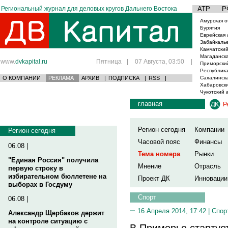
Региональный журнал для деловых кругов Дальнего Востока
АТР
Р
Амурская о
Бурятия
Еврейская 
Забайкаль
Камчатский
Магаданска
www.
dvkapital.ru
Пятница
|
07 Августа, 03:50
|
Приморски
Республика
О КОМПАНИИ
РЕКЛАМА
АРХИВ
|
ПОДПИСКА
|
RSS
|
Сахалинска
Хабаровски
Чукотский 
главная
Р
Регион сегодня
Компании
Регион сегодня
Часовой пояс
Финансы
06.08 |
Тема номера
Рынки
"Единая Россия" получила
Мнение
Отрасль
первую строку в
избирательном бюллетене на
Проект ДК
Инновации
выборах в Госдуму
Спорт
06.08 |
16 Апреля 2014, 17:42 |
Спор
Александр Щербаков держит
на контроле ситуацию с
В Приморье стартуе