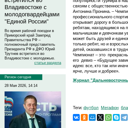
встретился во
популярности турнира в наш
связям с общественностью
Владивостоке с
Антонина Пронина. – Чемпи
молодогвардейцами
профессионального спортив
"Единой России"
открывает дорогу в больш
ребятам, находящимся на п
Во время рабочей поездки в
мальчишкам и девчонкам уви
Приморский край Зампред
может быть друзей и едино
Правительства РФ –
только ребят, но и взросл
полномочный представитель
детей, оказавшихся в труд
Президента РФ в ДФО Юрий
Трутнев встретился во
Чемпионат – это прекрасны
Владивостоке с молодежью.
его девиз – «Будущее зави
статьи раздела
идею: все, кто так или ина
ярче, лучше и добрее».
Регион сегодня
Журнал "Дальневосточны
28 Мая 2026, 14:14
Теги:
футбол
Мегафон
бла