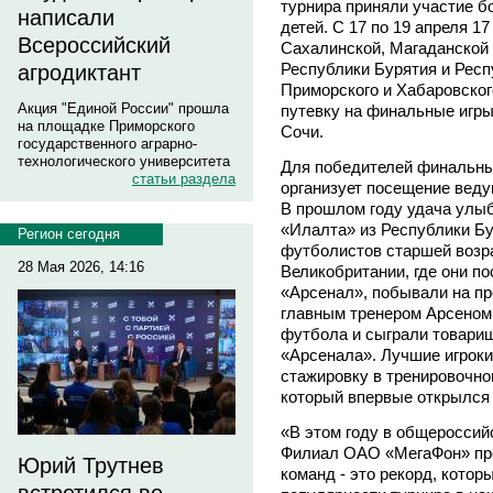
турнира приняли участие б
написали
детей. С 17 по 19 апреля 1
Всероссийский
Сахалинской, Магаданской 
Республики Бурятия и Респ
агродиктант
Приморского и Хабаровског
Акция "Единой России" прошла
путевку на финальные игры
на площадке Приморского
Сочи.
государственного аграрно-
технологического университета
Для победителей финальны
статьи раздела
организует посещение вед
В прошлом году удача улы
«Илалта» из Республики Бу
Регион сегодня
футболистов старшей возра
28 Мая 2026, 14:16
Великобритании, где они п
«Арсенал», побывали на пр
главным тренером Арсеном 
футбола и сыграли товари
«Арсенала». Лучшие игроки
стажировку в тренировочно
который впервые открылся
«В этом году в общеросси
Филиал ОАО «МегаФон» пр
Юрий Трутнев
команд - это рекорд, котор