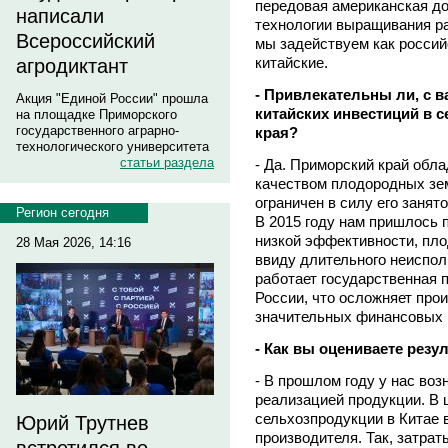
передовая американская до
написали
технологии выращивания р
Всероссийский
мы задействуем как россий
китайские.
агродиктант
- Привлекательны ли, с в
Акция "Единой России" прошла
китайских инвестиций в 
на площадке Приморского
государственного аграрно-
края?
технологического университета
статьи раздела
- Да. Приморский край обл
качеством плодородных зе
ограничен в силу его занят
Регион сегодня
В 2015 году нам пришлось 
низкой эффективности, пл
28 Мая 2026, 14:16
ввиду длительного неиспол
работает государственная 
России, что осложняет прои
значительных финансовых 
- Как вы оцениваете резу
- В прошлом году у нас во
реализацией продукции. В 
сельхозпродукции в Китае 
Юрий Трутнев
производителя. Так, затрат