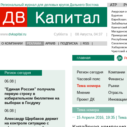
Региональный журнал для деловых кругов Дальнего Востока
АТР
Р
Амурская о
Бурятия
Еврейская 
Забайкаль
Камчатский
Магаданска
www.
dvkapital.ru
Суббота
|
08 Августа, 04:37
|
Приморски
Республика
О КОМПАНИИ
РЕКЛАМА
АРХИВ
|
ПОДПИСКА
|
RSS
|
Сахалинска
Хабаровски
Чукотский 
главная
Р
Регион сегодня
Компании
Регион сегодня
Часовой пояс
Финансы
06.08 |
Тема номера
Рынки
"Единая Россия" получила
Мнение
Отрасль
первую строку в
избирательном бюллетене на
Проект ДК
Инновации
выборах в Госдуму
Тема номера
06.08 |
15 Апреля 2016, 19:35 |
Тема
Александр Щербаков держит
на контроле ситуацию с
Китайская компания