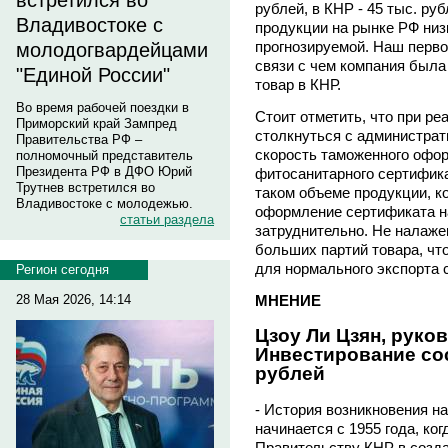
встретился во
рублей, в КНР - 45 тыс. ру
Владивостоке с
продукции на рынке РФ низ
прогнозируемой. Наш перво
молодогвардейцами
связи с чем компания был
"Единой России"
товар в КНР.
Во время рабочей поездки в
Стоит отметить, что при р
Приморский край Зампред
столкнуться с администрат
Правительства РФ –
скорость таможенного офо
полномочный представитель
Президента РФ в ДФО Юрий
фитосанитарного сертифика
Трутнев встретился во
таком объеме продукции, к
Владивостоке с молодежью.
оформление сертификата н
статьи раздела
затруднительно. Не налаж
больших партий товара, чт
для нормального экспорта
Регион сегодня
МНЕНИЕ
28 Мая 2026, 14:14
Цзоу Ли Цзян, руко
Инвестирование со
рублей
- История возникновения н
начинается с 1955 года, к
Правительству КНР в созда