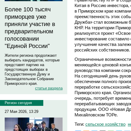
Китая в Россию инвестора,
Более 100 тысяч
в Приморском крае компани
приморцев уже
преемственность этих соб
Дружба» стал возможным б
приняли участие в
КНР. На территории Приморс
предварительном
реализуется проект «Освое
голосовании
инвестирование составило 
улучшение качества залеж
"Единой России"
российских собственников.
Жители региона продолжают
Ограниченные возможности
выбирать кандидатов, которые
меняющейся ценовой конъю
представят партию на
предстоящих выборах в
руководства компании сокр
Государственную Думу и
На сегодняшний день руков
Законодательное Собрание
обеспечении полного произ
Приморского края.
переработке сельскохозяйс
статьи раздела
Приморского края. Организ
очередь, потребует времен
Регион сегодня
перерабатывающих заводов
продукции. ООО «Новая Др
27 Мая 2026, 13:29
Михайловском ТОРе.
Теги:
сельское хозяйство
н