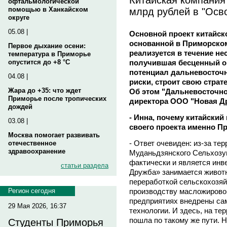
офтальмологической
млрд рублей в "Осв
помощью в Ханкайском
округе
05.08 |
Основной проект китайск
основанной в Приморском 
Первое дыхание осени:
реализуется в течение не
температура в Приморье
получившая бесценный о
опустится до +8 °C
потенциал дальневосточ
04.08 |
риски, строит свою стра
Жара до +35: что ждет
Об этом "Дальневосточном
Приморье после тропических
директора ООО "Новая 
дождей
- Инна, почему китайски
03.08 |
своего проекта именно П
Москва помогает развивать
- Ответ очевиден: из-за те
отечественное
здравоохранение
Муданьдзянского Сельхозу
фактически и является инв
статьи раздела
Дружба» занимается живот
переработкой сельскохозяй
производству масложировой
Регион сегодня
предприятиях внедрены с
29 Мая 2026, 16:37
технологии. И здесь, на те
пошла по такому же пути. 
Студенты Приморья