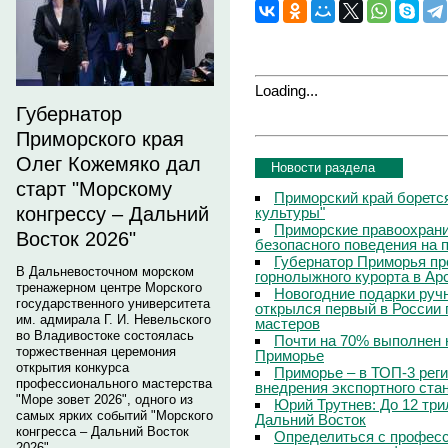
Loading...
Губернатор
Приморского края
Олег Кожемяко дал
Новости раздела
старт "Морскому
Приморский край боретс
конгрессу – Дальний
культуры"
Приморские правоохрани
Восток 2026"
безопасного поведения на
Губернатор Приморья пр
В Дальневосточном морском
горнолыжного курорта в Ар
тренажерном центре Морского
Новогодние подарки руч
государственного университета
открылся первый в России 
им. адмирала Г. И. Невельского
мастеров
во Владивостоке состоялась
Почти на 70% выполнен 
торжественная церемония
Приморье
открытия конкурса
Приморье – в ТОП-3 рег
профессионального мастерства
внедрения экспортного ста
"Море зовет 2026", одного из
Юрий Трутнев: До 12 три
самых ярких событий "Морского
Дальний Восток
конгресса – Дальний Восток
Определиться с профес
2026".