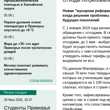
офтальмологической
помощью в Ханкайском
округе
Новая "мусорная реформ
когда решение проблемы 
05.08 |
будущих поколений
Первое дыхание осени:
температура в Приморье
С 1 января 2019 года реги
опустится до +8 °C
обращения с отходами. В св
должны были принять терр
04.08 |
отходами, до 1 мая - выбра
Жара до +35: что ждет
будет осуществлять полный
Приморье после тропических
подписать с ним соглашени
дождей
утвердить новые тарифы дл
03.08 |
выдержали не все.
Москва помогает развивать
По данным Минприроды, в 
отечественное
свыше 70 млн тонн твердых
здравоохранение
которых на утилизацию иде
статьи раздела
складируются на 1 100 пол
свалках, которых в стране 
Регион сегодня
Кроме того, зафиксированы
целом у нас в стране под м
29 Мая 2026, 16:37
километров, что сопостави
Студенты Приморья
Швейцарии.