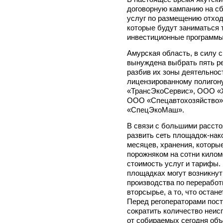
договорную кампанию на сб
услуг по размещению отход
которые будут заниматься 
инвестиционные программы
Амурская область, в силу 
вынуждена выбрать пять р
разбив их зоны деятельнос
лицензированному полигон
«ТрансЭкоСервис», ООО «
ООО «Спецавтохозяйство»
«СпецЭкоМаш».
В связи с большими рассто
развить сеть площадок-нак
месяцев, хранения, которы
порожняком на сотни киломе
стоимость услуг и тарифы. 
площадках могут возникнут
производства по переработ
вторсырье, а то, что остан
Перед регоператорами пост
сократить количество неис
от собираемых сегодня объ