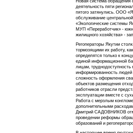
Новая система обращения 
деятельность пяти региона
пятого затянулись. ООО «Я
обслуживание центральной
«Экологические системы Як
МУП «Переработчик» - южн
жилищного хозяйства» - за
Регоператоры Якутии столк
тормозящими их работу, ка
определятся только к конц
единой информационной ба
лицам, труднодоступность 
информированность людей 
сложность оформления свал
объектов размещения отхо
работников отрасли предста
эксплуатации вместе с сух
Работа с мерзлым конглом
дополнительными расходам
Дмитрий САДОВНИКОВ отме
проведении реформы обра
образований и регоператор
В настоящее время якутск