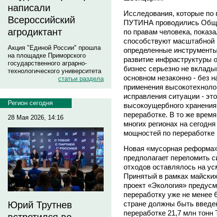
написали
Исследования, которые по
Всероссийский
ПУТИНА проводились Обще
агродиктант
по правам человека, показ
способствуют масштабной 
Акция "Единой России" прошла
определенные инструменты 
на площадке Приморского
развитие инфраструктуры о
государственного аграрно-
бизнес серьезно не вклад
технологического университета
основном незаконно - без н
статьи раздела
применения высокотехноло
исправления ситуации - эт
Регион сегодня
высокоущербного хранения 
переработке. В то же врем
28 Мая 2026, 14:16
многих регионах на сегодня
мощностей по переработке
Новая «мусорная реформа»
предполагает переломить с
отходов оставлялось на ус
Принятый в рамках майски
проект «Экология» предусм
переработку уже не менее 6
стране должны быть введе
Юрий Трутнев
переработке 21,7 млн тонн Т