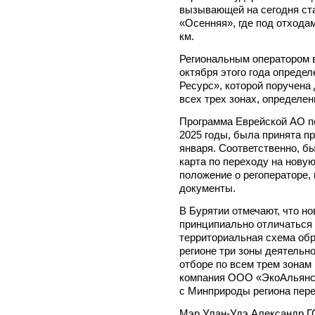
вызывающей на сегодня ст
«Осенняя», где под отхода
км.
Региональным оператором в
октября этого года опреде
Ресурс», которой поручена 
всех трех зонах, определен
Программа Еврейской АО по
2025 годы, была принята п
января. Соответственно, б
карта по переходу на нову
положение о регоператоре
документы.
В Бурятии отмечают, что н
принципиально отличаться 
территориальная схема об
регионе три зоны деятельн
отборе по всем трем зонам
компания ООО «ЭкоАльянс»
с Минприроды региона пере
Мэр Улан-Удэ Александр Г