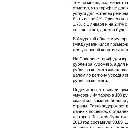
Тем не менее, и.о. минист
отметил, что тариф не дол
услуги для жителей регион
быть выше 4%. Причем повы
1,7% с 1 января и на 2,4% с
свыше этого, должно будет
В Амурской области мусор
(МКД) увеличился примерно 
для условной квартиры пло
На Сахалине тариф для юри
рублей за кубометр, а для 
рубля за кв. метр жилплощ
целом по региону усредняет
рубля за кв. метр.
Подсчитано, что «щадящим»
«мусорный» тариф в 100 ру
оказаться заметно больше 
страны. Резко подорожает 
дачных поселков, с отдал
гектаров. Так, для Буряти
2019 год составили 93,89, 1
человека, а по частным дома