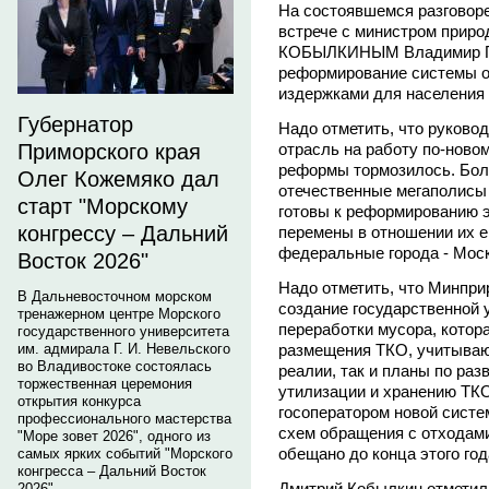
На состоявшемся разговоре
встрече с министром приро
КОБЫЛКИНЫМ Владимир Пу
реформирование системы 
издержками для населения 
Губернатор
Надо отметить, что руково
отрасль на работу по-новом
Приморского края
реформы тормозилось. Боле
Олег Кожемяко дал
отечественные мегаполисы 
старт "Морскому
готовы к реформированию э
конгрессу – Дальний
перемены в отношении их ещ
федеральные города - Моск
Восток 2026"
Надо отметить, что Минпри
В Дальневосточном морском
создание государственной
тренажерном центре Морского
переработки мусора, котор
государственного университета
размещения ТКО, учитываю
им. адмирала Г. И. Невельского
во Владивостоке состоялась
реалии, так и планы по ра
торжественная церемония
утилизации и хранению ТКО
открытия конкурса
госоператором новой сист
профессионального мастерства
схем обращения с отходам
"Море зовет 2026", одного из
обещано до конца этого год
самых ярких событий "Морского
конгресса – Дальний Восток
Дмитрий Кобылкин отметил,
2026".