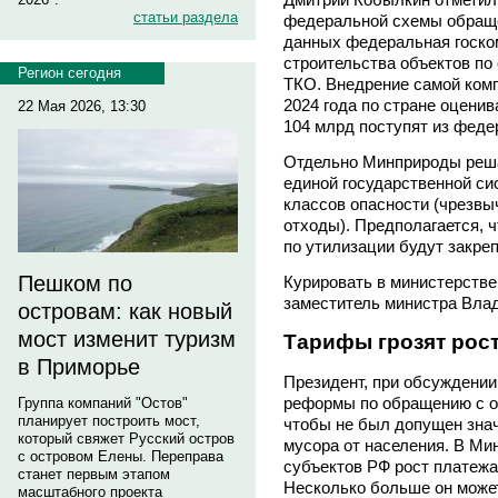
статьи раздела
федеральной схемы обраще
данных федеральная госко
строительства объектов по
Регион сегодня
ТКО. Внедрение самой ком
2024 года по стране оценив
22 Мая 2026, 13:30
104 млрд поступят из феде
Отдельно Минприроды реша
единой государственной сис
классов опасности (чрезвы
отходы). Предполагается, 
по утилизации будут закре
Пешком по
Курировать в министерстве
заместитель министра Вл
островам: как новый
мост изменит туризм
Тарифы грозят рос
в Приморье
Президент, при обсуждении
реформы по обращению с о
Группа компаний "Остов"
планирует построить мост,
чтобы не был допущен зна
который свяжет Русский остров
мусора от населения. В Ми
с островом Елены. Переправа
субъектов РФ рост платежа
станет первым этапом
Несколько больше он может
масштабного проекта