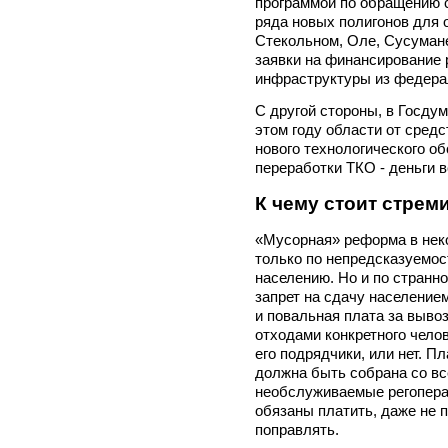
программой по обращению 
ряда новых полигонов для о
Стекольном, Оле, Сусуман
заявки на финансирование 
инфраструктуры из федера
С другой стороны, в Госду
этом году области от сред
нового технологического о
переработки ТКО - деньги 
К чему стоит стрем
«Мусорная» реформа в неко
только по непредсказуемос
населению. Но и по странн
запрет на сдачу население
и повальная плата за вывоз
отходами конкретного чело
его подрядчики, или нет. П
должна быть собрана со все
необслуживаемые регопера
обязаны платить, даже не п
поправлять.