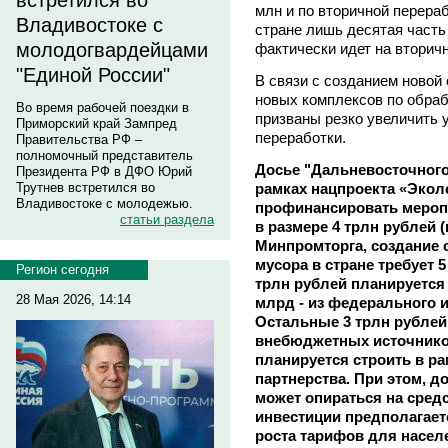
встретился во
млн и по вторичной перерабо
Владивостоке с
стране лишь десятая часть
молодогвардейцами
фактически идет на вторич
"Единой России"
В связи с созданием новой
новых комплексов по обраб
Во время рабочей поездки в
призваны резко увеличить 
Приморский край Зампред
переработки.
Правительства РФ –
полномочный представитель
Досье "Дальневосточного 
Президента РФ в ДФО Юрий
рамках нацпроекта «Экол
Трутнев встретился во
Владивостоке с молодежью.
профинансировать меропр
статьи раздела
в размере 4 трлн рублей 
Минпромторга, создание 
мусора в стране требует 5
Регион сегодня
трлн рублей планируется 
28 Мая 2026, 14:14
млрд - из федерального и
Остальные 3 трлн рублей
внебюджетных источнико
планируется строить в ра
партнерства. При этом, 
может опираться на сред
инвестиции предполагает
роста тарифов для насел