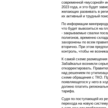
современной «мусорной» и
2023 года, и это будет зави
желающих развивать в реги
их активный и трудный поис
По информации минприроды 
что будет вывозиться на п
- закрываемые свалки посе
полигонов, временно скла
захоронены по всем правил
вторично. При этом предпол
контроль, чтобы не возник
К самой схеме размещения 
Забайкалья возникли серье
откорректировать. Правите
над решением по утилизаци
схеме обращения с ТКО. Пр
появляющегося у него в хо
должно платить региональн
тарифа.
Судя по поступающей из ре
перехода на новую систему
с серьезными проблемами.