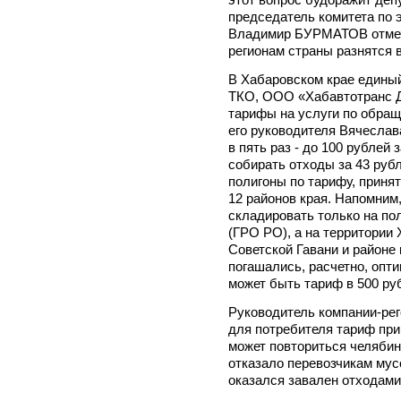
председатель комитета по 
Владимир БУРМАТОВ отмеча
регионам страны разнятся в
В Хабаровском крае едины
ТКО, ООО «Хабавтотранс Д
тарифы на услуги по обра
его руководителя Вячесла
в пять раз - до 100 рублей 
собирать отходы за 43 рубл
полигоны по тарифу, принят
12 районов края. Напомним,
складировать только на по
(ГРО РО), а на территории 
Советской Гавани и районе
погашались, расчетно, опти
может быть тариф в 500 ру
Руководитель компании-рег
для потребителя тариф прив
может повториться челябин
отказало перевозчикам мус
оказался завален отходами