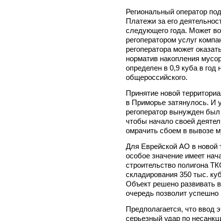
Региональный оператор под
Платежи за его деятельнос
следующего года. Может во
регоператором услуг компа
регоператора может оказат
норматив накопления мусора
определен в 0,9 куба в год
общероссийского.
Принятие новой территори
в Приморье затянулось. И 
регоператор вынужден был 
чтобы начало своей деятель
омрачить сбоем в вывозе м
Для Еврейской АО в новой
особое значение имеет нач
строительство полигона ТК
складирования 350 тыс. куб
Объект решено развивать в
очередь позволит успешно 
Предполагается, что ввод э
серьезный удар по несанк