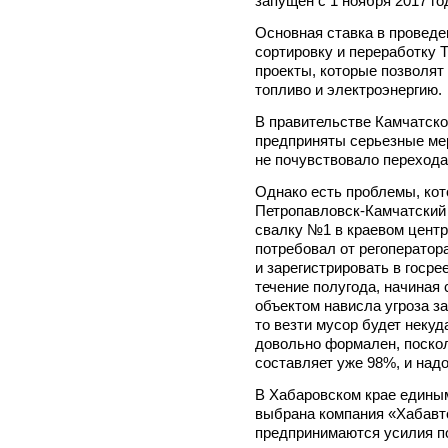
запущен с 1 ноября 2017 го
Основная ставка в проведе
сортировку и переработку 
проекты, которые позволят
топливо и электроэнергию.
В правительстве Камчатско
предприняты серьезные мер
не почувствовало перехода
Однако есть проблемы, кото
Петропавловск-Камчатский 
свалку №1 в краевом центр
потребовал от регоператора
и зарегистрировать в госр
течение полугода, начиная с
объектом нависла угроза за
то везти мусор будет некуда
довольно формален, поскол
составляет уже 98%, и над
В Хабаровском крае едины
выбрана компания «Хабавт
предпринимаются усилия по