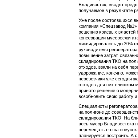
Владивосток, вводят предп
получаемое в результате р
Уже после состоявшихся вы
компания «Спецзавод №1» 
решению краевых властей 
консервации мусоросжигате
ликвидировалось до 30% го
руководителя регоператора
повышение затрат, связанн
складирования ТКО на поли
отходов, взяли на себя пер
удорожание, конечно, может
перевозчики уже сегодня ж
отходов для них слишком м
принято решение о модерни
возобновить свою работу и 
Специалисты регоператора
на полигоне до совершенст
складирования ТКО. На бл
весь мусор Владивостока н
перемещать его на новую ка
планируется построить. А с