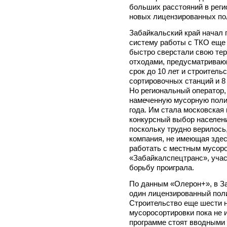
больших расстояний в реги
новых лицензированных по
Забайкальский край начал 
систему работы с ТКО еще в
быстро сверстали свою те
отходами, предусматриваю
срок до 10 лет и строитель
сортировочных станций и 8
Но региональный оператор
намеченную мусорную поли
года. Им стала московская
конкурсный выбор населен
поскольку трудно верилось,
компания, не имеющая здес
работать с местным мусор
«Забайкалспецтранс», учас
борьбу проиграла.
По данным «Олерон+», в За
один лицензированный поли
Строительство еще шести 
мусоросортировки пока не и
программе стоят вводными 