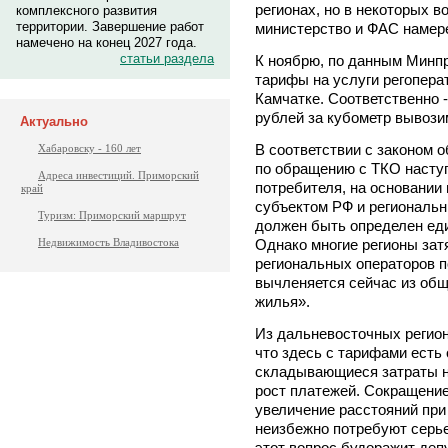
регионах, но в некоторых в
комплексного развития
территории. Завершение работ
министерство и ФАС намере
намечено на конец 2027 года.
статьи раздела
К ноябрю, по данным Минп
тарифы на услуги регопера
Камчатке. Соответственно - 
рублей за кубометр вывози
Актуально
В соответствии с законом 
Хабаровску - 160 лет
по обращению с ТКО насту
Адреса инвестиций. Приморский
потребителя, на основании
край
субъектом РФ и региональн
Туризм: Приморский маршрут
должен быть определен еди
Недвижимость Владивостока
Однако многие регионы затя
региональных операторов 
вычленяется сейчас из об
жилья».
Из дальневосточных регио
что здесь с тарифами есть
складывающиеся затраты н
рост платежей. Сокращение
увеличение расстояний при
неизбежно потребуют серье
этот вопрос будоражит деп