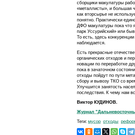
сборщики макулатуры рабо
«металлисты», и большая ча
как вторсырье не используе
понятно. Практически един
ДФО макулатуры пока что
парк Уссурийский» или быв
То есть, здесь конкуренции
наблюдается.
Есть прекрасные отечеств
органических отходов и пе
новации по переработке дру
пока в зачаточном состояни
отходы пойдут по пути мет
сбору и вывозу ТКО со вре
Улучшится занятость насел
последствия. К чему нам в
Виктор КУДИНОВ.
Журнал "Дальневосточный 
Теги:
мусор
отходы
рефор