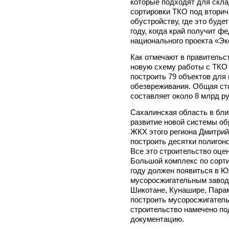
которые подходят для скла
сортировки ТКО под вторич
обустройству, где это буд
году, когда край получит 
национального проекта «Эк
Как отмечают в правительст
новую схему работы с ТКО 
построить 79 объектов для 
обезвреживания. Общая сто
составляет около 8 млрд р
Сахалинская область в бли
развитие новой системы о
ЖКХ этого региона Дмитрий
построить десятки полигон
Все это строительство оцен
Большой комплекс по сорти
году должен появиться в Ю
мусоросжигательным заводо
Шикотане, Кунашире, Парам
построить мусоросжигатель
строительство намечено по
документацию.