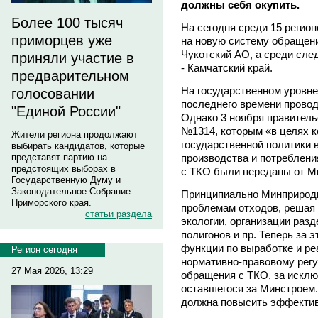
должны себя окупить.
Более 100 тысяч
На сегодня среди 15 регио
приморцев уже
на новую систему обращен
Чукотский АО, а среди сл
приняли участие в
- Камчатский край.
предварительном
На государственном уровн
голосовании
последнего времени провод
"Единой России"
Однако 3 ноября правител
№1314, которым «в целях 
Жители региона продолжают
государственной политики 
выбирать кандидатов, которые
производства и потреблен
представят партию на
предстоящих выборах в
с ТКО были переданы от М
Государственную Думу и
Законодательное Собрание
Принципиально Минприроды
Приморского края.
проблемам отходов, решая
статьи раздела
экологии, организации раз
полигонов и пр. Теперь за
функции по выработке и ре
Регион сегодня
нормативно-правовому рег
27 Мая 2026, 13:29
обращения с ТКО, за исклю
оставшегося за Минстроем.
должна повысить эффектив