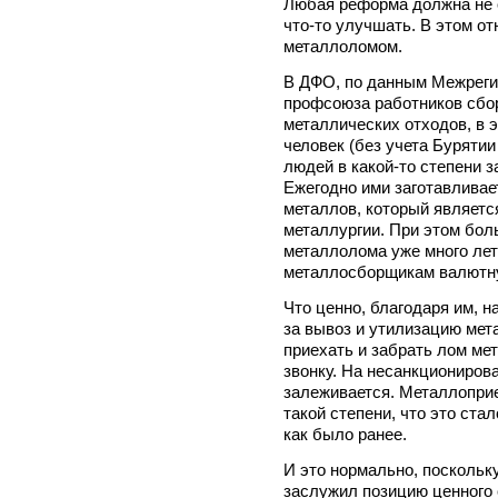
Любая реформа должна не о
что-то улучшать. В этом о
металлоломом.
В ДФО, по данным Межреги
профсоюза работников сбор
металлических отходов, в э
человек (без учета Бурятии
людей в какой-то степени з
Ежегодно ими заготавливает
металлов, который являет
металлургии. При этом бол
металлолома уже много лет
металлосборщикам валютн
Что ценно, благодаря им, н
за вывоз и утилизацию мет
приехать и забрать лом ме
звонку. На несанкциониров
залеживается. Металлопри
такой степени, что это ста
как было ранее.
И это нормально, поскольку
заслужил позицию ценного 