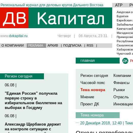
Региональный журнал для деловых кругов Дальнего Востока
АТР
Р
Амурская о
Бурятия
Еврейская 
Забайкаль
Камчатский
Магаданска
www.
dvkapital.ru
Четверг
|
06 Августа, 23:31
|
Приморски
Республика
О КОМПАНИИ
РЕКЛАМА
АРХИВ
|
ПОДПИСКА
|
RSS
|
Сахалинска
Хабаровски
Чукотский 
главная
Р
Регион сегодня
Компании
Регион сегодня
Часовой пояс
Финансы
06.08 |
Тема номера
Рынки
"Единая Россия" получила
Мнение
Отрасль
первую строку в
избирательном бюллетене на
Проект ДК
Инновации
выборах в Госдуму
Тема номера
06.08 |
20 Декабря 2018, 12:40 |
Тем
Александр Щербаков держит
на контроле ситуацию с
Отходы потребовали