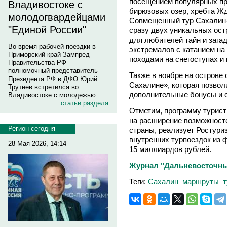
посещением популярных пр
Владивостоке с
бирюзовых озер, хребта Жд
молодогвардейцами
Совмещенный тур Сахалин-
"Единой России"
сразу двух уникальных ост
для любителей тайн и загад
Во время рабочей поездки в
экстремалов с катанием на 
Приморский край Зампред
походами на снегоступах и
Правительства РФ –
полномочный представитель
Также в ноябре на острове 
Президента РФ в ДФО Юрий
Сахалине», которая позвол
Трутнев встретился во
дополнительные бонусы и с
Владивостоке с молодежью.
статьи раздела
Отметим, программу турист
на расширение возможносте
Регион сегодня
страны, реализует Ростури
внутренних турпоездок из
28 Мая 2026, 14:14
15 миллиардов рублей.
Журнал "Дальневосточны
Теги:
Сахалин
маршруты
т