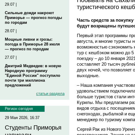
29.07 |
туристического кешб
Сильные дожди накроют
Приморье — прогноз погоды
Часть средств за покупку
по городам
будут возращены путеше
28.07 |
Первый этап программы про
Мощные ливни и грозы:
августа, и многие туристы 
погода в Приморье 28 июля
возможностью сэкономить н
— прогноз по городам
тур с кешбэком можно до 5 
27.07 |
поездку – до 10 января 20
составляет 20 тысяч рубле
Дмитрий Медведев: в новую
двух ночей, что позволяет 
Народную программу
выходные.
"Единой России" поступило
почти три миллиона
– Наша компания участвова
предложений
удовольствием подключилас
статьи раздела
больше туристов стали инт
Курилы. Мы предлагаем ра
видов отдыха с посещением
Регион сегодня
снегоходах, рыбалкой и еще
29 Мая 2026, 16:37
менеджер по туризму компа
Студенты Приморья
Сергей Рак из Нового Уренг
родственников. Зашел на са