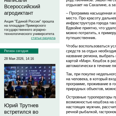
написали
отдыхает на Сахалине, а з
Всероссийский
агродиктант
– Программа насыщенная и 
место. Про красоту дальне
Акция "Единой России" прошла
инфраструктура города так
на площадке Приморского
Вдвойне приятно, что удал
государственного аграрно-
можно потратить, к примеру
технологического университета
путешественник.
статьи раздела
Чтобы воспользоваться ус
средств за отдых необходи
Регион сегодня
название региона, выбрать
28 Мая 2026, 14:16
картой «Мир». Кешбэк в ра
автоматически в течение пя
Так, при покупке недельног
на человека, в который вхо
программе, проживание в г
природных объектов, можно
Островные туроператоры п
возможностью кешбэка на ос
Юрий Трутнев
настоящих мужчин, рассчит
встретился во
речной рыбалкой, гастроно