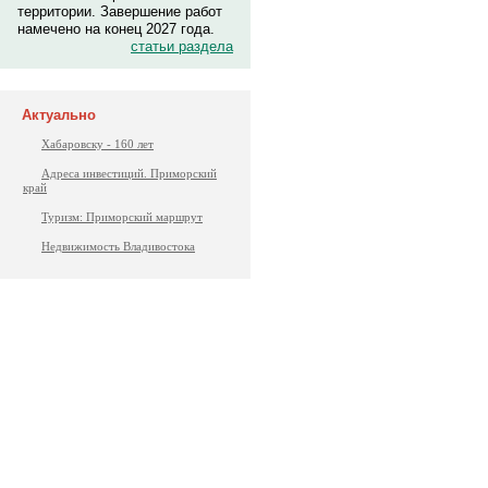
территории. Завершение работ
намечено на конец 2027 года.
статьи раздела
Актуально
Хабаровску - 160 лет
Адреса инвестиций. Приморский
край
Туризм: Приморский маршрут
Недвижимость Владивостока