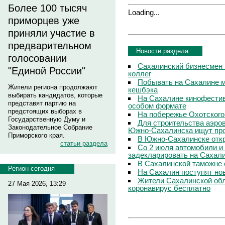
Более 100 тысяч
Loading...
приморцев уже
приняли участие в
предварительном
Новости раздела
голосовании
Сахалинский бизнесмен 
"Единой России"
коллег
Побывать на Сахалине м
Жители региона продолжают
кешбэка
выбирать кандидатов, которые
На Сахалине кинофестив
представят партию на
особом формате
предстоящих выборах в
На побережье Охотского
Государственную Думу и
Для строительства аэро
Законодательное Собрание
Южно-Сахалинска ищут про
Приморского края.
В Южно-Сахалинске откр
статьи раздела
Со 2 июля автомобили и
задекларировать на Сахал
В Сахалинской таможне 
Регион сегодня
На Сахалин поступят но
Жители Сахалинской обл
27 Мая 2026, 13:29
коронавирус бесплатно