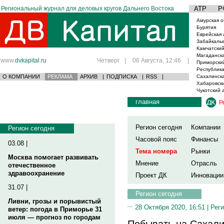
Региональный журнал для деловых кругов Дальнего Востока
АТР
Р
Амурская о
Бурятия
Еврейская 
Забайкаль
Камчатский
Магаданска
www.
dvkapital.ru
Четверг
|
06 Августа, 12:46
|
Приморски
Республика
О КОМПАНИИ
РЕКЛАМА
АРХИВ
|
ПОДПИСКА
|
RSS
|
Сахалинска
Хабаровски
Чукотский 
главная
Р
Регион сегодня
Компании
Регион сегодня
Часовой пояс
Финансы
03.08 |
Тема номера
Рынки
Москва помогает развивать
Мнение
Отрасль
отечественное
здравоохранение
Проект ДК
Инновации
31.07 |
Регион сегодня
Ливни, грозы и порывистый
28 Октября 2020, 16:51 |
Реги
ветер: погода в Приморье 31
июля — прогноз по городам
Побывать на Сахали