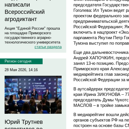
написали
председателя Государствен
Гоголева: Ил Тумэн ведет 
Всероссийский
проектом федерального зак
агродиктант
предпринимательской деяте
Российской Федерации»; Я
Акция "Единой России" прошла
включить в нацпроект «Эко
на площадке Приморского
парламента Якутии Петр Го
государственного аграрно-
технологического университета
Тумэна выступил по поправ
статьи раздела
Еще два дальневосточника 
Андрей ХАПОЧКИН, предсе
Регион сегодня
занял 13-ю позицию. Предс
Приморского края Александ
28 Мая 2026, 14:16
медиарейтинга глав законо
Российской Федерации за м
В аутсайдерах председате
края Ирина ЗИКУНОВА – 77-
председатель Думы Чукотск
МАСЛОВ – в тройке замыка
В медиарейтинг вошли дей
органов субъектов РФ на пе
Юрий Трутнев
построен на основе базы 