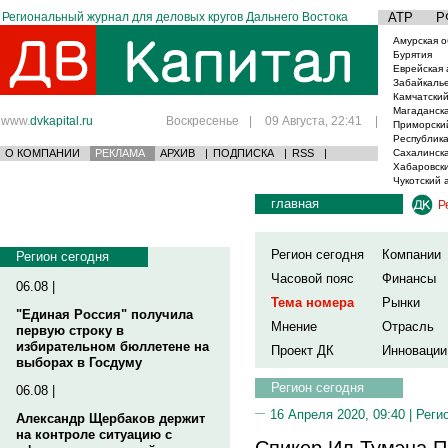
Региональный журнал для деловых кругов Дальнего Востока
АТР
Р
Амурская о
Бурятия
Еврейская 
Забайкаль
Камчатский
Магаданска
www.
dvkapital.ru
Воскресенье
|
09 Августа, 22:41
|
Приморски
Республика
О КОМПАНИИ
РЕКЛАМА
АРХИВ
|
ПОДПИСКА
|
RSS
|
Сахалинска
Хабаровски
Чукотский 
главная
Р
Регион сегодня
Компании
Регион сегодня
Часовой пояс
Финансы
06.08 |
Тема номера
Рынки
"Единая Россия" получила
Мнение
Отрасль
первую строку в
избирательном бюллетене на
Проект ДК
Инновации
выборах в Госдуму
Регион сегодня
06.08 |
16 Апреля 2020, 09:40 |
Реги
Александр Щербаков держит
на контроле ситуацию с
Спикер Ил Тумэна П