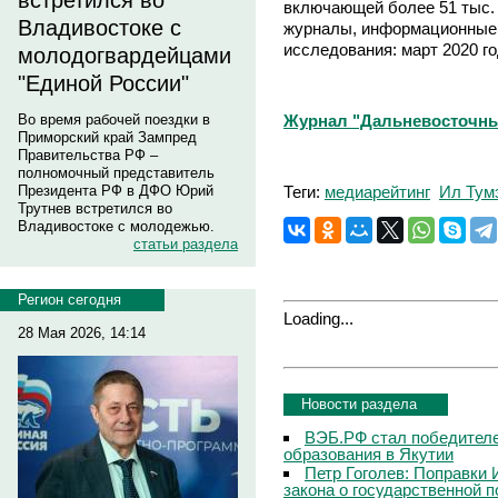
встретился во
включающей более 51 тыс. и
Владивостоке с
журналы, информационные 
исследования: март 2020 го
молодогвардейцами
"Единой России"
Журнал "Дальневосточны
Во время рабочей поездки в
Приморский край Зампред
Правительства РФ –
полномочный представитель
Теги:
медиарейтинг
Ил Тум
Президента РФ в ДФО Юрий
Трутнев встретился во
Владивостоке с молодежью.
статьи раздела
Регион сегодня
Loading...
28 Мая 2026, 14:14
Новости раздела
ВЭБ.РФ стал победителе
образования в Якутии
Петр Гоголев: Поправки 
закона о государственной 