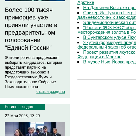
Арктике
На Дальнем Востоке про
Более 100 тысяч
Спикер Ил Тумэна Петр 
приморцев уже
дальневосточных законода
Эпидемиологическая сит
приняли участие в
"Россети ФСК ЕЭС" обес
предварительном
месторождения золота в Р
В Сунтарском улусе Яку
голосовании
Якутия формирует предл
федеральный закон об отв
"Единой России"
Проект развития якутско
Федерации в Москве
Жители региона продолжают
В музее Нью-Йорка пред
выбирать кандидатов, которые
представят партию на
предстоящих выборах в
Государственную Думу и
Законодательное Собрание
Приморского края.
статьи раздела
Регион сегодня
27 Мая 2026, 13:29