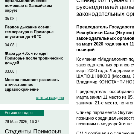
офтальмологической
руководителей даль
помощью в Ханкайском
округе
законодательных ор
05.08 |
Председатель Государств
Первое дыхание осени:
температура в Приморье
Республики Саха (Якутия)
опустится до +8 °C
законодательных органо
за март 2020 года занял 1
04.08 |
позиций
Жара до +35: что ждет
Приморье после тропических
Компания «Медиалогия» по
дождей
законодательных органов с
март 2020 года. Лидерами 
03.08 |
ШАПОШНИКОВ (Москва), Вя
Москва помогает развивать
Владимир КОНСТАНТИНОВ 
отечественное
здравоохранение
Председатель Госсобрания 
марта занял 11 место из 85
статьи раздела
занимал 21-е место, по ито
Спикер парламента Якутии 
Регион сегодня
позицию среди дальневосто
29 Мая 2026, 16:37
позициям в медиарейтинге.
Студенты Приморья
СМИ сообщали о следующи