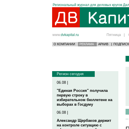
Региональный журнал для деловых кругов Дал
www.
dvkapital.ru
Пятница
|
О КОМПАНИИ
РЕКЛАМА
АРХИВ
|
ПОДПИСК
Регион сегодня
06.08 |
"Единая Россия" получила
первую строку в
избирательном бюллетене на
выборах в Госдуму
06.08 |
Александр Щербаков держит
на контроле ситуацию с
П