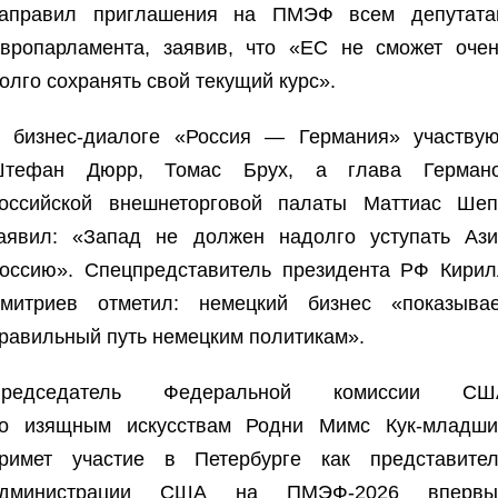
аправил приглашения на ПМЭФ всем депутата
вропарламента, заявив, что «ЕС не сможет очен
олго сохранять свой текущий курс».
 бизнес-диалоге «Россия — Германия» участвую
тефан Дюрр, Томас Брух, а глава Германо
оссийской внешнеторговой палаты Маттиас Шеп
аявил: «Запад не должен надолго уступать Ази
оссию». Спецпредставитель президента РФ Кирил
митриев отметил: немецкий бизнес «показывае
равильный путь немецким политикам».
Председатель Федеральной комиссии СШ
о изящным искусствам Родни Мимс Кук-младши
римет участие в Петербурге как представител
администрации США на ПМЭФ-2026 впервы