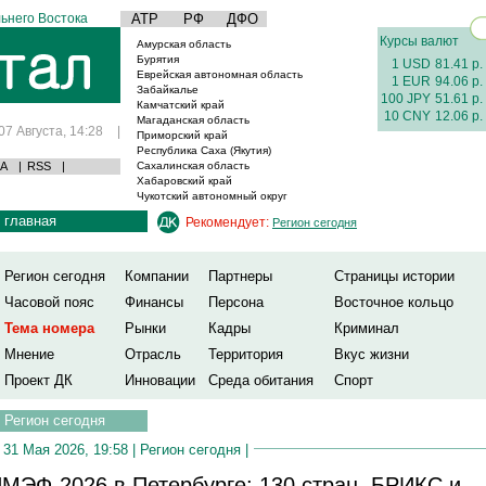
ьнего Востока
АТР
РФ
ДФО
Курсы валют
Амурская область
Бурятия
1 USD
81.41 р.
Еврейская автономная область
1 EUR
94.06 р.
Забайкалье
100 JPY
51.61 р.
Камчатский край
10 CNY
12.06 р.
Магаданская область
07 Августа, 14:28
|
Приморский край
Республика Саха (Якутия)
А
|
RSS
|
Сахалинская область
Хабаровский край
Чукотский автономный округ
главная
Рекомендует:
Регион сегодня
Регион сегодня
Компании
Партнеры
Страницы истории
Часовой пояс
Финансы
Персона
Восточное кольцо
Тема номера
Рынки
Кадры
Криминал
Мнение
Отрасль
Территория
Вкус жизни
Проект ДК
Инновации
Среда обитания
Спорт
Регион сегодня
31 Мая 2026, 19:58 |
Регион сегодня
|
МЭФ-2026 в Петербурге: 130 стран, БРИКС и