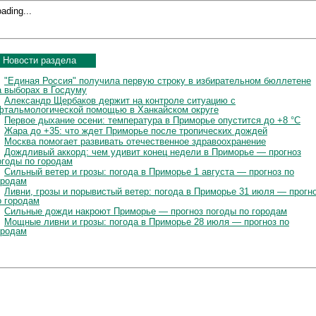
ading...
Новости раздела
"Единая Россия" получила первую строку в избирательном бюллетене
а выборах в Госдуму
Александр Щербаков держит на контроле ситуацию с
фтальмологической помощью в Ханкайском округе
Первое дыхание осени: температура в Приморье опустится до +8 °C
Жара до +35: что ждет Приморье после тропических дождей
Москва помогает развивать отечественное здравоохранение
Дождливый аккорд: чем удивит конец недели в Приморье — прогноз
огоды по городам
Сильный ветер и грозы: погода в Приморье 1 августа — прогноз по
ородам
Ливни, грозы и порывистый ветер: погода в Приморье 31 июля — прогн
о городам
Сильные дожди накроют Приморье — прогноз погоды по городам
Мощные ливни и грозы: погода в Приморье 28 июля — прогноз по
ородам