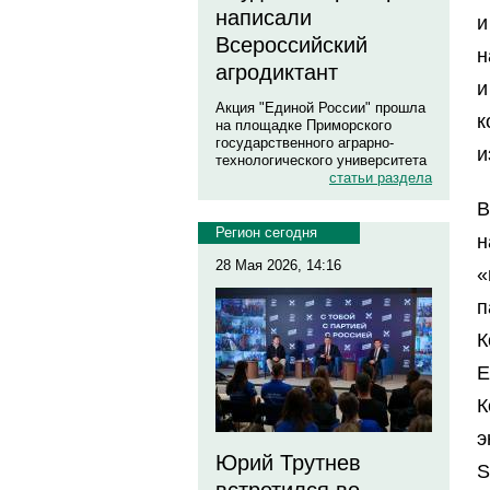
написали
и
Всероссийский
н
агродиктант
и
Акция "Единой России" прошла
к
на площадке Приморского
государственного аграрно-
и
технологического университета
статьи раздела
В
Регион сегодня
н
28 Мая 2026, 14:16
«
п
К
Е
К
э
Юрий Трутнев
S