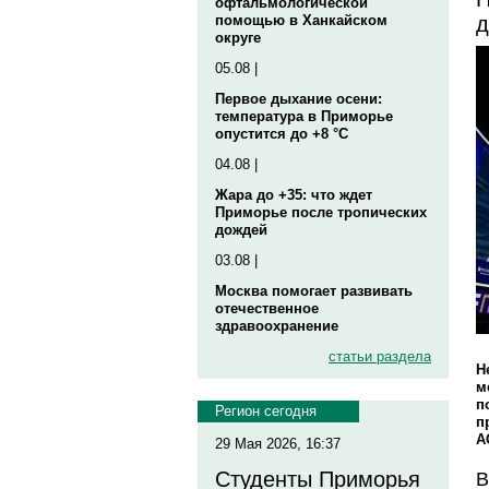
офтальмологической
д
помощью в Ханкайском
округе
05.08 |
Первое дыхание осени:
температура в Приморье
опустится до +8 °C
04.08 |
Жара до +35: что ждет
Приморье после тропических
дождей
03.08 |
Москва помогает развивать
отечественное
здравоохранение
статьи раздела
Н
м
п
Регион сегодня
п
А
29 Мая 2026, 16:37
Студенты Приморья
В