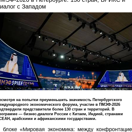
иалог с Западом
есмотря на попытки преуменьшить значимость Петербургского
еждународного экономического форума, участие в ПМЭФ-2026
одтвердили представители более 130 стран и территорий. В
рограмме — бизнес-диалоги России с Китаем, Индией, странами
СЕАН, арабскими и африканскими государствами.
 блоке «Мировая экономика: между конфронтацие