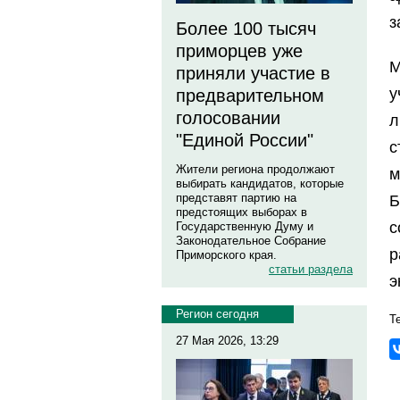
з
Более 100 тысяч
приморцев уже
М
приняли участие в
у
предварительном
голосовании
л
"Единой России"
Жители региона продолжают
м
выбирать кандидатов, которые
представят партию на
Б
предстоящих выборах в
с
Государственную Думу и
Законодательное Собрание
р
Приморского края.
статьи раздела
э
Регион сегодня
Те
27 Мая 2026, 13:29