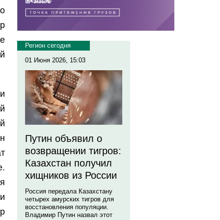
о
ор
е
Регион сегодня
й
01 Июня 2026, 15:03
и
й
й
ен
Путин объявил о
возвращении тигров:
т
Казахстан получил
е.
хищников из России
ая
Россия передала Казахстану
и
четырех амурских тигров для
восстановления популяции.
р
Владимир Путин назвал этот