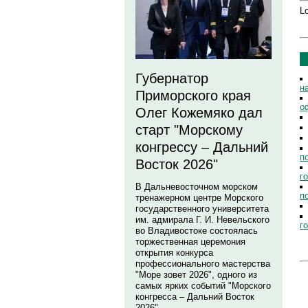
Lo
Губернатор
н
Приморского края
о
Олег Кожемяко дал
старт "Морскому
конгрессу – Дальний
п
Восток 2026"
г
В Дальневосточном морском
п
тренажерном центре Морского
государственного университета
им. адмирала Г. И. Невельского
г
во Владивостоке состоялась
торжественная церемония
открытия конкурса
профессионального мастерства
"Море зовет 2026", одного из
самых ярких событий "Морского
конгресса – Дальний Восток
2026".