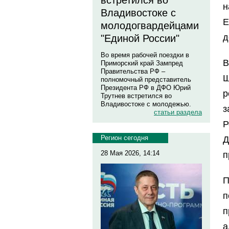
встретился во
н
Владивостоке с
Е
молодогвардейцами
д
"Единой России"
Во время рабочей поездки в
В
Приморский край Зампред
Правительства РФ –
Ш
полномочный представитель
Президента РФ в ДФО Юрий
р
Трутнев встретился во
Владивостоке с молодежью.
з
статьи раздела
Р
Регион сегодня
Д
28 Мая 2026, 14:14
п
п
п