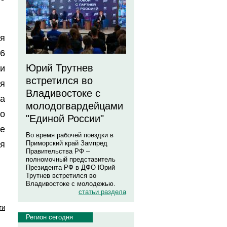
я
26
Юрий Трутнев
ни
встретился во
я
Владивостоке с
а
молодогвардейцами
го
"Единой России"
е
Во время рабочей поездки в
я
Приморский край Зампред
Правительства РФ –
полномочный представитель
Президента РФ в ДФО Юрий
Трутнев встретился во
Владивостоке с молодежью.
статьи раздела
ти
Регион сегодня