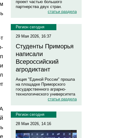
проект частью большого
м
партнерства двух стран.
статьи раздела
ь
Регион сегодня
29 Мая 2026, 16:37
т
Студенты Приморья
-
написали
п
Всероссийский
и
агродиктант
л
Акция "Единой России" прошла
т
на площадке Приморского
государственного аграрно-
технологического университета
статьи раздела
А
Регион сегодня
й
28 Мая 2026, 14:16
ь
е