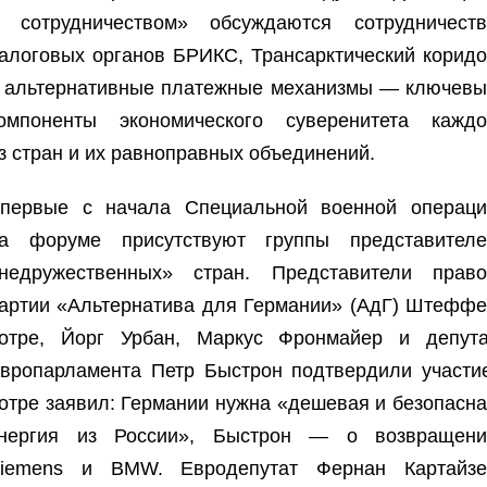
 сотрудничеством» обсуждаются сотрудничеств
алоговых органов БРИКС, Трансарктический корид
 альтернативные платежные механизмы — ключевы
омпоненты экономического суверенитета каждо
з стран и их равноправных объединений.
первые с начала Специальной военной операци
а форуме присутствуют группы представителе
недружественных» стран. Представители право
артии «Альтернатива для Германии» (АдГ) Штефф
отре, Йорг Урбан, Маркус Фронмайер и депута
вропарламента Петр Быстрон подтвердили участи
отре заявил: Германии нужна «дешевая и безопасн
нергия из России», Быстрон — о возвращени
iemens и BMW. Евродепутат Фернан Картайзе