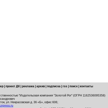
ер
|
проект ДК
|
реклама
|
архив
|
подписка
|
rss
|
поиск
|
контакты
тственностью "Издательская компания "Золотой Рог" (ОГРН 1162536095358)
ксандрович
ток, ул. Некрасовская д. 36 «Б», офис 606;
zrpress.ru