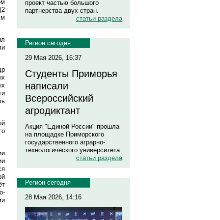
ом
проект частью большого
(2
партнерства двух стран.
мм
статьи раздела
ил
Регион сегодня
ли
29 Мая 2026, 16:37
др
Студенты Приморья
ых
написали
ых
ти
Всероссийский
ль
агродиктант
ой
Акция "Единой России" прошла
го
на площадке Приморского
государственного аграрно-
технологического университета
ии
статьи раздела
ии
ся
ой
Регион сегодня
ёт
о-
28 Мая 2026, 14:16
ми