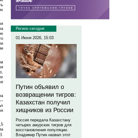
ть
их
ля
ла
Регион сегодня
ию
01 Июня 2026, 15:03
то
ли
ии
ям
ля
ю,
ых
же
Путин объявил о
возвращении тигров:
ла
 —
Казахстан получил
ал
хищников из России
ля
Россия передала Казахстану
,5
четырех амурских тигров для
ма
восстановления популяции.
).
Владимир Путин назвал этот