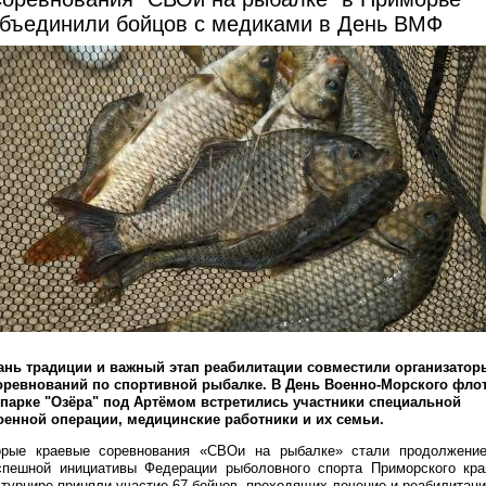
бъединили бойцов с медиками в День ВМФ
ань традиции и важный этап реабилитации совместили организатор
оревнований по спортивной рыбалке. В День Военно-Морского фло
 парке "Озёра" под Артёмом встретились участники специальной
оенной операции, медицинские работники и их семьи.
орые краевые соревнования «СВОи на рыбалке» стали продолжени
спешной инициативы Федерации рыболовного спорта Приморского кра
 турнире приняли участие 67 бойцов, проходящих лечение и реабилитац