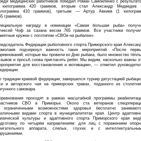
реди медицинских работников победил Роман Самойленко с результат
 килограмма 420 граммов, вторым стал Александр Медведев 
илограмма 410 граммов), третьим — Артур Авкиев (1 килогра
65 граммов).
пециальную награду в номинации «Самая большая рыба» получ
лексей Чоф за сазана весом 765 граммов. Все участники получи
амятные кружки с логотипом «СВОи на рыбалке».
редседатель Федерации рыболовного спорта Приморского края Алексан
рмолаев подчеркнул важность таких мероприятий. «После перв
оревнований, которые мы провели ко Дню рыбака, было множество тёпл
тзывов и просьб снова пригласить ребят. Мы видим, насколько важны э
ероприятия для восстановления и мотивации», — отметил руководите
едерации.
о традиции краевой федерации, завершился турнир дегустацией рыбацк
хи и авторского чая на приморских травах, поданного из столетне
атунного самовара.
оревнования проходят в рамках масштабной программы реабилитац
частников СВО в Приморье. Около ста ветеранов спецоперац
 ограниченными возможностями здоровья бесплатно занимают
азличными видами спорта в муниципалитетах края. Центр адаптивн
изической культуры и адаптивного спорта Приморского края вед
одготовку по четырём направлениям: для лиц с поражением опорн
вигательного аппарата, слепых, глухих и с интеллектуальны
арушениями.