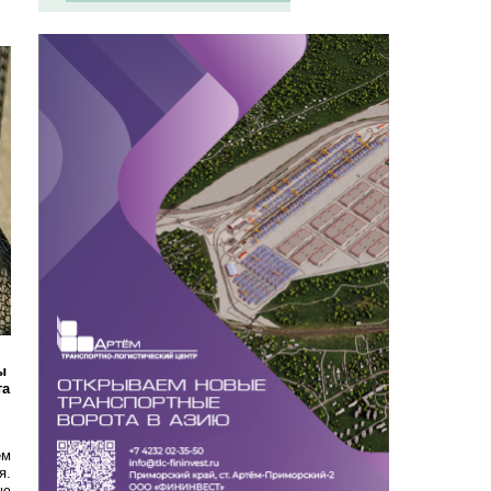
ы
та
ем
я.
ию