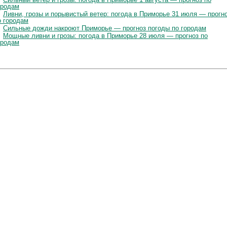
ородам
Ливни, грозы и порывистый ветер: погода в Приморье 31 июля — прогн
о городам
Сильные дожди накроют Приморье — прогноз погоды по городам
Мощные ливни и грозы: погода в Приморье 28 июля — прогноз по
ородам