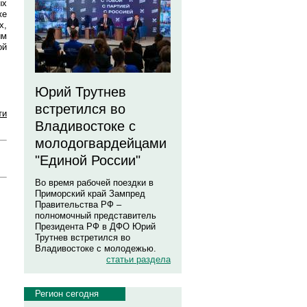
ых
же
х,
ым
ой
Юрий Трутнев
встретился во
ти
Владивостоке с
молодогвардейцами
"Единой России"
Во время рабочей поездки в
Приморский край Зампред
Правительства РФ –
полномочный представитель
Президента РФ в ДФО Юрий
Трутнев встретился во
Владивостоке с молодежью.
статьи раздела
Регион сегодня