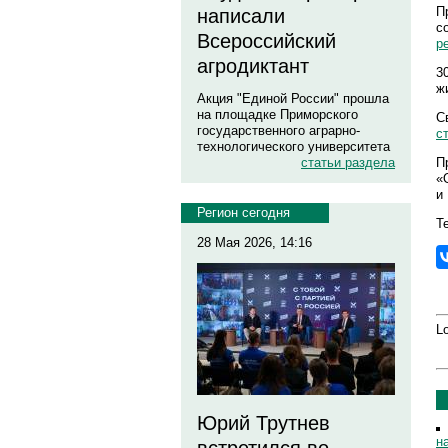
П
написали
с
Всероссийский
р
агродиктант
3
ж
Акция "Единой России" прошла
на площадке Приморского
С
государственного аграрно-
с
технологического университета
П
статьи раздела
«
и
Регион сегодня
Те
28 Мая 2026, 14:16
Lo
Юрий Трутнев
н