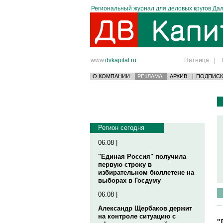
Региональный журнал для деловых кругов Дал
www.
dvkapital.ru
Пятница
|
О КОМПАНИИ
РЕКЛАМА
АРХИВ
|
ПОДПИСК
Регион сегодня
06.08 |
"Единая Россия" получила
первую строку в
избирательном бюллетене на
выборах в Госдуму
06.08 |
Александр Щербаков держит
на контроле ситуацию с
"