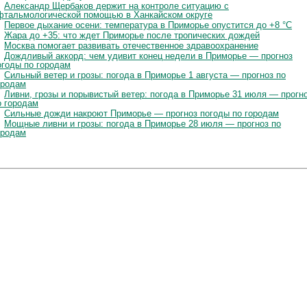
Александр Щербаков держит на контроле ситуацию с
фтальмологической помощью в Ханкайском округе
Первое дыхание осени: температура в Приморье опустится до +8 °C
Жара до +35: что ждет Приморье после тропических дождей
Москва помогает развивать отечественное здравоохранение
Дождливый аккорд: чем удивит конец недели в Приморье — прогноз
огоды по городам
Сильный ветер и грозы: погода в Приморье 1 августа — прогноз по
ородам
Ливни, грозы и порывистый ветер: погода в Приморье 31 июля — прогн
о городам
Сильные дожди накроют Приморье — прогноз погоды по городам
Мощные ливни и грозы: погода в Приморье 28 июля — прогноз по
ородам