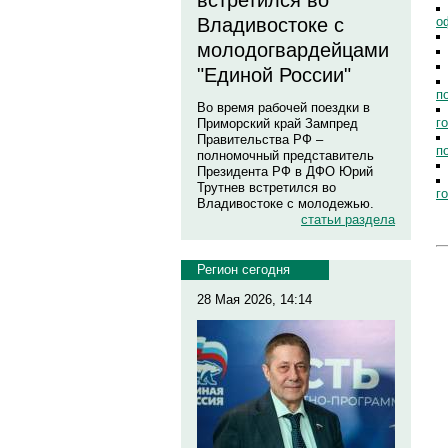
встретился во
о
Владивостоке с
молодогвардейцами
"Единой России"
п
Во время рабочей поездки в
г
Приморский край Зампред
Правительства РФ –
п
полномочный представитель
Президента РФ в ДФО Юрий
Трутнев встретился во
г
Владивостоке с молодежью.
статьи раздела
Регион сегодня
28 Мая 2026, 14:14