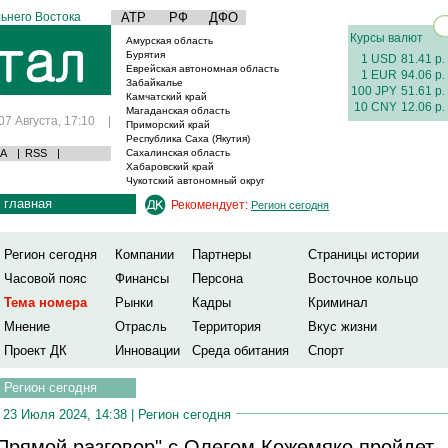
ьнего Востока
АТР
РФ
ДФО
Курсы валют
Амурская область
Бурятия
1 USD
81.41 р.
Еврейская автономная область
1 EUR
94.06 р.
Забайкалье
100 JPY
51.61 р.
Камчатский край
10 CNY
12.06 р.
Магаданская область
07 Августа, 17:10
|
Приморский край
Республика Саха (Якутия)
А
|
RSS
|
Сахалинская область
Хабаровский край
Чукотский автономный округ
главная
Рекомендует:
Регион сегодня
Регион сегодня
Компании
Партнеры
Страницы истории
Часовой пояс
Финансы
Персона
Восточное кольцо
Тема номера
Рынки
Кадры
Криминал
Мнение
Отрасль
Территория
Вкус жизни
Проект ДК
Инновации
Среда обитания
Спорт
Регион сегодня
23 Июля 2024, 14:38 |
Регион сегодня
Прямой разговор" с Олегом Кожемяко пройдет