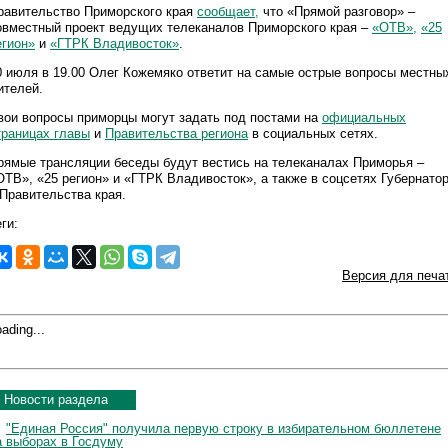
равительство Приморского края
сообщает,
что «Прямой разговор» –
овместный проект ведущих телеканалов Приморского края –
«ОТВ»,
«25
егион»
и
«ГТРК Владивосток»
.
0 июля в 19.00 Олег Кожемяко ответит на самые острые вопросы местны
ителей.
вои вопросы приморцы могут задать под постами на
официальных
траницах главы
и
Правительства региона
в социальных сетях.
рямые трансляции беседы будут вестись на телеканалах Приморья –
ОТВ», «25 регион» и «ГТРК Владивосток», а также в соцсетях Губернато
 Правительства края.
ги:
Версия для печа
ading...
Новости раздела
"Единая Россия" получила первую строку в избирательном бюллетене
а выборах в Госдуму