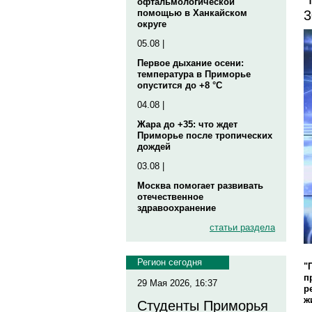
офтальмологической
3
помощью в Ханкайском
округе
05.08 |
Первое дыхание осени:
температура в Приморье
опустится до +8 °C
04.08 |
Жара до +35: что ждет
Приморье после тропических
дождей
03.08 |
Москва помогает развивать
отечественное
здравоохранение
статьи раздела
Регион сегодня
"
п
29 Мая 2026, 16:37
р
ж
Студенты Приморья