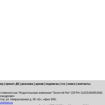
ер
|
проект ДК
|
реклама
|
архив
|
подписка
|
rss
|
поиск
|
контакты
тственностью "Издательская компания "Золотой Рог" (ОГРН 1162536095358)
ксандрович
ток, ул. Некрасовская д. 36 «Б», офис 606;
zrpress.ru