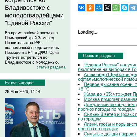
встретился во
Владивостоке с
молодогвардейцами
"Единой России"
Loading...
Во время рабочей поездки в
Приморский край Зампред
Правительства РФ –
полномочный представитель
Президента РФ в ДФО Юрий
Новости раздела
Трутнев встретился во
Владивостоке с молодежью.
"Единая Россия" получи
статьи раздела
бюллетене на выборах в Г
Александр Щербаков дер
офтальмологической помощ
Регион сегодня
Первое дыхание осени: 
+8 °C
28 Мая 2026, 14:14
Жара до +35: что ждет 
Москва помогает развив
Дождливый аккорд: чем 
прогноз погоды по городам
Сильный ветер и грозы: 
по городам
Ливни, грозы и порывист
прогноз по городам
Сильные дожди накроют 