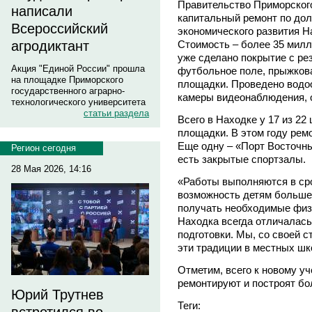
Правительство Приморског
написали
капитальный ремонт по дол
Всероссийский
экономического развития На
Стоимость – более 35 милл
агродиктант
уже сделано покрытие с ре
Акция "Единой России" прошла
футбольное поле, прыжкова
на площадке Приморского
площадки. Проведено водо
государственного аграрно-
камеры видеонаблюдения, 
технологического университета
статьи раздела
Всего в Находке у 17 из 2
площадки. В этом году рем
Еще одну – «Порт Восточны
Регион сегодня
есть закрытые спортзалы.
28 Мая 2026, 14:16
«Работы выполняются в сро
возможность детям больше 
получать необходимые физи
Находка всегда отличалас
подготовки. Мы, со своей 
эти традиции в местных шк
Отметим, всего к новому у
ремонтируют и построят бо
Юрий Трутнев
Теги: