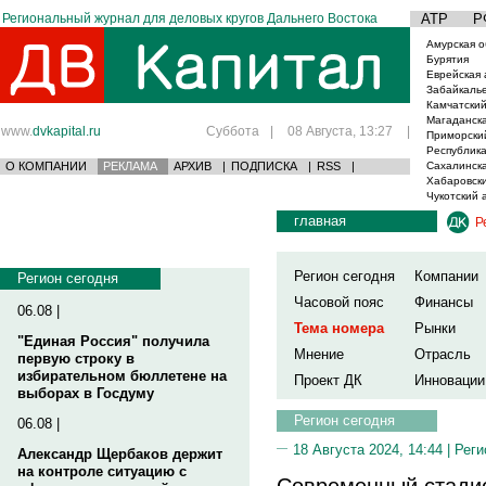
Региональный журнал для деловых кругов Дальнего Востока
АТР
Р
Амурская о
Бурятия
Еврейская 
Забайкаль
Камчатский
Магаданска
www.
dvkapital.ru
Суббота
|
08 Августа, 13:27
|
Приморски
Республика
О КОМПАНИИ
РЕКЛАМА
АРХИВ
|
ПОДПИСКА
|
RSS
|
Сахалинска
Хабаровски
Чукотский 
главная
Р
Регион сегодня
Компании
Регион сегодня
Часовой пояс
Финансы
06.08 |
Тема номера
Рынки
"Единая Россия" получила
Мнение
Отрасль
первую строку в
избирательном бюллетене на
Проект ДК
Инновации
выборах в Госдуму
Регион сегодня
06.08 |
18 Августа 2024, 14:44 |
Реги
Александр Щербаков держит
на контроле ситуацию с
Современный стадио