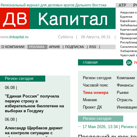
Региональный журнал для деловых кругов Дальнего Востока
АТР
Р
Амурская о
Бурятия
Еврейская 
Забайкаль
Камчатский
Магаданска
www.
dvkapital.ru
Суббота
|
08 Августа, 06:31
|
Приморски
Республика
О КОМПАНИИ
РЕКЛАМА
АРХИВ
|
ПОДПИСКА
|
RSS
|
Сахалинска
Хабаровски
Чукотский 
главная
Р
Регион сегодня
Компании
Регион сегодня
Часовой пояс
Финансы
06.08 |
Тема номера
Рынки
"Единая Россия" получила
Мнение
Отрасль
первую строку в
избирательном бюллетене на
Проект ДК
Инновации
выборах в Госдуму
Регион сегодня
06.08 |
17 Мая 2026, 13:34 |
Регион 
Александр Щербаков держит
на контроле ситуацию с
Последний рывок теп