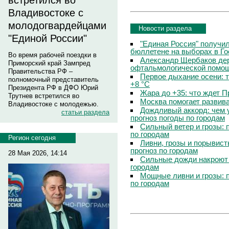
встретился во
Владивостоке с
молодогвардейцами
Новости раздела
"Единой России"
"Единая Россия" получи
бюллетене на выборах в Г
Во время рабочей поездки в
Александр Щербаков дер
Приморский край Зампред
офтальмологической помощ
Правительства РФ –
Первое дыхание осени: 
полномочный представитель
+8 °C
Президента РФ в ДФО Юрий
Жара до +35: что ждет 
Трутнев встретился во
Москва помогает развив
Владивостоке с молодежью.
Дождливый аккорд: чем 
статьи раздела
прогноз погоды по городам
Сильный ветер и грозы: 
по городам
Регион сегодня
Ливни, грозы и порывист
прогноз по городам
28 Мая 2026, 14:14
Сильные дожди накроют 
городам
Мощные ливни и грозы: 
по городам