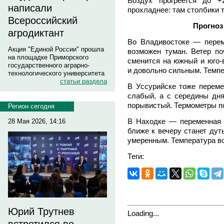
Воздух прогреется до 
написали
прохладнее: там столбики 
Всероссийский
Прогноз
агродиктант
Во Владивостоке — переме
Акция "Единой России" прошла
возможен туман. Ветер по
на площадке Приморского
сменится на южный и юго-в
государственного аграрно-
и довольно сильным. Темпе
технологического университета
статьи раздела
В Уссурийске тоже переме
слабый, а с середины дн
порывистый. Термометры п
Регион сегодня
В Находке — переменная о
28 Мая 2026, 14:16
ближе к вечеру станет дуть
умеренным. Температура в
Теги:
Юрий Трутнев
Loading...