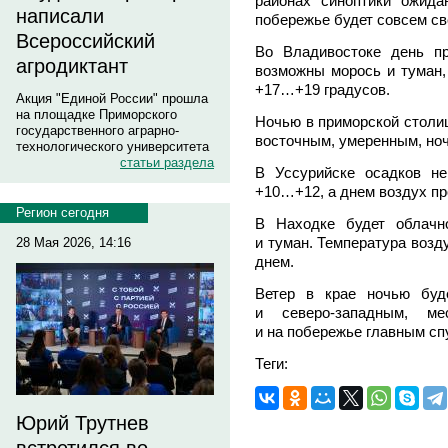
районах синоптики ожид
написали
побережье будет совсем св
Всероссийский
Во Владивостоке день п
агродиктант
возможны морось и туман,
+17…+19 градусов.
Акция "Единой России" прошла
на площадке Приморского
Ночью в приморской столиц
государственного аграрно-
восточным, умеренным, ноч
технологического университета
статьи раздела
В Уссурийске осадков не
+10…+12, а днем воздух пр
Регион сегодня
В Находке будет облачн
и туман. Температура воз
28 Мая 2026, 14:16
днем.
Ветер в крае ночью буд
и северо-западным, м
и на побережье главным спу
Теги:
Юрий Трутнев