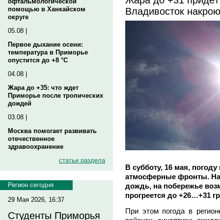
офтальмологической
Владивосток накрою
помощью в Ханкайском
округе
05.08 |
Первое дыхание осени:
температура в Приморье
опустится до +8 °C
04.08 |
Жара до +35: что ждет
Приморье после тропических
дождей
03.08 |
Москва помогает развивать
отечественное
здравоохранение
статьи раздела
В субботу, 16 мая, погод
атмосферные фронты. На
Регион сегодня
дождь, на побережье возм
прогреется до +26…+31 гр
29 Мая 2026, 16:37
При этом погода в регион
Студенты Приморья