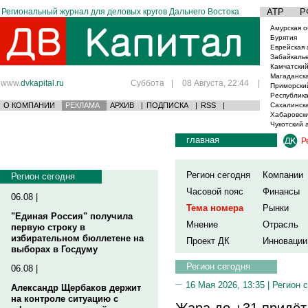
Региональный журнал для деловых кругов Дальнего Востока
АТР
Р
Амурская о
Бурятия
Еврейская 
Забайкаль
Камчатский
Магаданска
www.
dvkapital.ru
Суббота
|
08 Августа, 22:44
|
Приморски
Республика
О КОМПАНИИ
РЕКЛАМА
АРХИВ
|
ПОДПИСКА
|
RSS
|
Сахалинска
Хабаровски
Чукотский 
главная
Р
Регион сегодня
Компании
Регион сегодня
Часовой пояс
Финансы
06.08 |
Тема номера
Рынки
"Единая Россия" получила
Мнение
Отрасль
первую строку в
избирательном бюллетене на
Проект ДК
Инновации
выборах в Госдуму
Регион сегодня
06.08 |
16 Мая 2026, 13:35 |
Регион 
Александр Щербаков держит
на контроле ситуацию с
Жара до +31 придёт