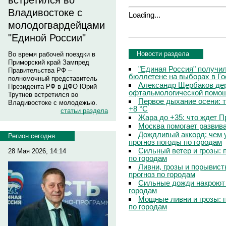
встретился во
Владивостоке с
Loading...
молодогвардейцами
"Единой России"
Новости раздела
Во время рабочей поездки в
Приморский край Зампред
"Единая Россия" получи
Правительства РФ –
бюллетене на выборах в Г
полномочный представитель
Александр Щербаков дер
Президента РФ в ДФО Юрий
офтальмологической помощ
Трутнев встретился во
Первое дыхание осени: 
Владивостоке с молодежью.
+8 °C
статьи раздела
Жара до +35: что ждет 
Москва помогает развив
Дождливый аккорд: чем 
Регион сегодня
прогноз погоды по городам
Сильный ветер и грозы: 
28 Мая 2026, 14:14
по городам
Ливни, грозы и порывист
прогноз по городам
Сильные дожди накроют 
городам
Мощные ливни и грозы: 
по городам