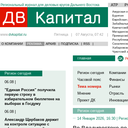
Региональный журнал для деловых кругов Дальнего Востока
АТР
Р
Амурская о
Бурятия
Еврейская 
Забайкаль
Камчатский
Магаданска
www.
dvkapital.ru
Пятница
|
07 Августа, 07:42
|
Приморски
Республика
О КОМПАНИИ
РЕКЛАМА
АРХИВ
|
ПОДПИСКА
|
RSS
|
Сахалинска
Хабаровски
Чукотский 
главная
Р
Регион сегодня
Компании
Регион сегодня
Часовой пояс
Финансы
06.08 |
Тема номера
Рынки
"Единая Россия" получила
Мнение
Отрасль
первую строку в
избирательном бюллетене на
Проект ДК
Инновации
выборах в Госдуму
Регион сегодня
06.08 |
14 Января 2026, 16:30 |
Реги
Александр Щербаков держит
на контроле ситуацию с
Во Владивостоке по