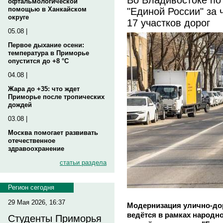
офтальмологической
"Единой России" за
помощью в Ханкайском
округе
17 участков дорог
05.08 |
Первое дыхание осени:
температура в Приморье
опустится до +8 °C
04.08 |
Жара до +35: что ждет
Приморье после тропических
дождей
03.08 |
Москва помогает развивать
отечественное
здравоохранение
статьи раздела
Регион сегодня
29 Мая 2026, 16:37
Модернизация улично-до
ведётся в рамках народн
Студенты Приморья