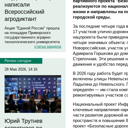
партийного проекта "Без
написали
реализуются по национал
Всероссийский
жизни и направлены на п
городской среды.
агродиктант
За последние четыре года 
Акция "Единой России" прошла
17 участков улично-дорожно
на площадке Приморского
нацпроекта были приведены
государственного аграрно-
технологического университета
четыре значимых объекта: 
статьи раздела
Новороссийская, участок у
Адмирала Горшкова до дома
Стрелочная. Эти решения 
Регион сегодня
движения и удобство перед
28 Мая 2026, 14:16
В 2026 году работа будет 
включены улицы Невельског
Ладыгина до Невельского.
определён — им стала ком
ремонтируемых участков со
Национальный проект Инфр
ключевые направления нар
части развития дорожной 
Юрий Трутнев
пространств и повышения б
проект «Безопасные дороги