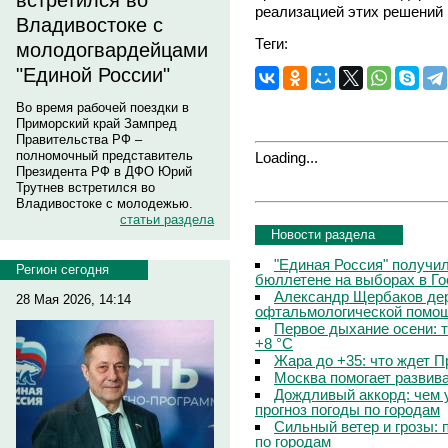
встретился во
реализацией этих решений 
Владивостоке с
Теги:
молодогвардейцами
"Единой России"
Во время рабочей поездки в
Приморский край Зампред
Правительства РФ –
полномочный представитель
Loading...
Президента РФ в ДФО Юрий
Трутнев встретился во
Владивостоке с молодежью.
статьи раздела
Новости раздела
"Единая Россия" получи
Регион сегодня
бюллетене на выборах в Г
Александр Щербаков дер
28 Мая 2026, 14:14
офтальмологической помощ
Первое дыхание осени: 
+8 °C
Жара до +35: что ждет 
Москва помогает развив
Дождливый аккорд: чем 
прогноз погоды по городам
Сильный ветер и грозы: 
по городам