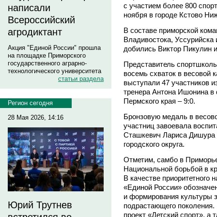
с участием более 800 спор
написали
ноября в городе Кстово Ни
Всероссийский
В составе приморской кома
агродиктант
Владивостока, Уссурийска 
Акция "Единой России" прошла
добились Виктор Пикулин и
на площадке Приморского
государственного аграрно-
Представитель спортшколы
технологического университета
восемь схваток в весовой к
статьи раздела
выступали 47 участников и
тренера Антона Ишонина в
Пермского края – 9:0.
Регион сегодня
Бронзовую медаль в весово
28 Мая 2026, 14:16
участниц завоевала воспит
Сташкевич Лариса Дишура 
городского округа.
Отметим, самбо в Приморье
Национальной борьбой в кр
В качестве приоритетного 
«Единой России» обозначе
и формирования культуры з
Юрий Трутнев
подрастающего поколения. 
проект «Детский спорт», а 