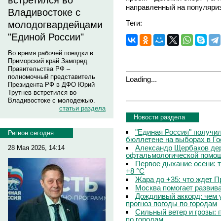
встретился во
направленный на популяриз
Владивостоке с
Теги:
молодогвардейцами
"Единой России"
Во время рабочей поездки в
Приморский край Зампред
Правительства РФ –
полномочный представитель
Loading...
Президента РФ в ДФО Юрий
Трутнев встретился во
Владивостоке с молодежью.
статьи раздела
Новости раздела
"Единая Россия" получи
Регион сегодня
бюллетене на выборах в Г
Александр Щербаков дер
28 Мая 2026, 14:14
офтальмологической помощ
Первое дыхание осени: 
+8 °C
Жара до +35: что ждет 
Москва помогает развив
Дождливый аккорд: чем 
прогноз погоды по городам
Сильный ветер и грозы: 
по городам