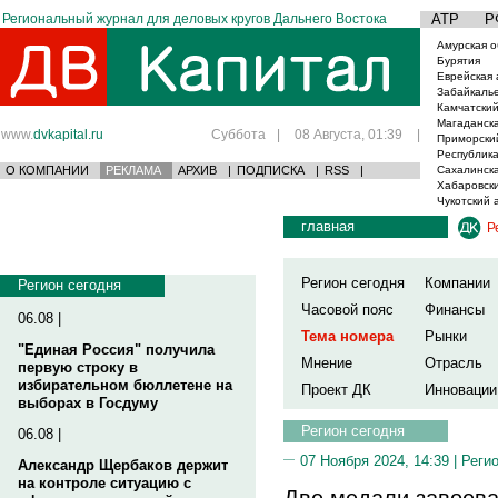
Региональный журнал для деловых кругов Дальнего Востока
АТР
Р
Амурская о
Бурятия
Еврейская 
Забайкаль
Камчатский
Магаданска
www.
dvkapital.ru
Суббота
|
08 Августа, 01:39
|
Приморски
Республика
О КОМПАНИИ
РЕКЛАМА
АРХИВ
|
ПОДПИСКА
|
RSS
|
Сахалинска
Хабаровски
Чукотский 
главная
Р
Регион сегодня
Компании
Регион сегодня
Часовой пояс
Финансы
06.08 |
Тема номера
Рынки
"Единая Россия" получила
Мнение
Отрасль
первую строку в
избирательном бюллетене на
Проект ДК
Инновации
выборах в Госдуму
Регион сегодня
06.08 |
07 Ноября 2024, 14:39 |
Реги
Александр Щербаков держит
на контроле ситуацию с
Две медали завоева