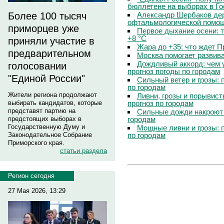
бюллетене на выборах в Г
Александр Щербаков дер
Более 100 тысяч
офтальмологической помощ
приморцев уже
Первое дыхание осени: 
+8 °C
приняли участие в
Жара до +35: что ждет 
предварительном
Москва помогает развив
Дождливый аккорд: чем 
голосовании
прогноз погоды по городам
"Единой России"
Сильный ветер и грозы: 
по городам
Жители региона продолжают
Ливни, грозы и порывист
прогноз по городам
выбирать кандидатов, которые
представят партию на
Сильные дожди накроют 
городам
предстоящих выборах в
Государственную Думу и
Мощные ливни и грозы: 
по городам
Законодательное Собрание
Приморского края.
статьи раздела
Регион сегодня
27 Мая 2026, 13:29