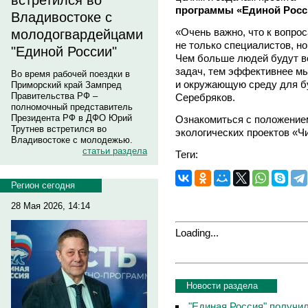
встретился во
программы «Единой Росс
Владивостоке с
«Очень важно, что к вопро
молодогвардейцами
не только специалистов, но
"Единой России"
Чем больше людей будут в
задач, тем эффективнее м
Во время рабочей поездки в
и окружающую среду для б
Приморский край Зампред
Правительства РФ –
Серебряков.
полномочный представитель
Президента РФ в ДФО Юрий
Ознакомиться с положением
Трутнев встретился во
экологических проектов «Ч
Владивостоке с молодежью.
статьи раздела
Теги:
Регион сегодня
28 Мая 2026, 14:14
Loading...
Новости раздела
"Единая Россия" получи