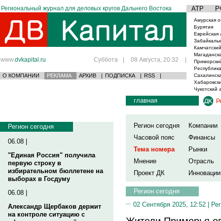
Региональный журнал для деловых кругов Дальнего Востока
АТР
Р
Амурская о
Бурятия
Еврейская 
Забайкаль
Камчатский
Магаданска
www.
dvkapital.ru
Суббота
|
08 Августа, 20:32
|
Приморски
Республика
О КОМПАНИИ
РЕКЛАМА
АРХИВ
|
ПОДПИСКА
|
RSS
|
Сахалинска
Хабаровски
Чукотский 
главная
Р
Регион сегодня
Компании
Регион сегодня
Часовой пояс
Финансы
06.08 |
Тема номера
Рынки
"Единая Россия" получила
Мнение
Отрасль
первую строку в
избирательном бюллетене на
Проект ДК
Инновации
выборах в Госдуму
Регион сегодня
06.08 |
02 Сентября 2025, 12:52 |
Рег
Александр Щербаков держит
на контроле ситуацию с
Жители Приморья о