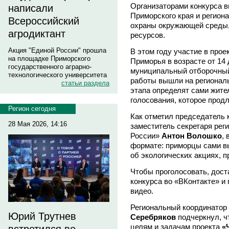
Организаторами конкурса 
написали
Приморского края и регион
Всероссийский
охраны окружающей среды,
агродиктант
ресурсов.
Акция "Единой России" прошла
В этом году участие в про
на площадке Приморского
Приморья в возрасте от 14 
государственного аграрно-
муниципальный отборочный 
технологического университета
работы вышли на региональ
статьи раздела
этапа определят сами жите
голосования, которое продл
Регион сегодня
Как отметил председатель 
28 Мая 2026, 14:16
заместитель секретаря рег
России»
Антон Волошко
,
формате: приморцы сами в
об экологических акциях, 
Чтобы проголосовать, дост
конкурса во «ВКонтакте» и
видео.
Региональный координатор
Юрий Трутнев
Серебряков
подчеркнул, ч
целям и задачам проекта
«