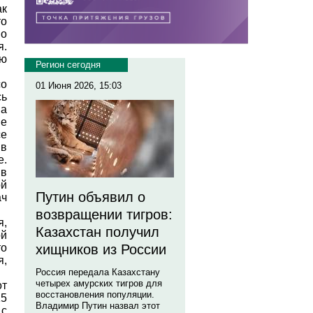
ак
то
шо
я.
ью
Регион сегодня
со
01 Июня 2026, 15:03
сь
на
ые
се
 в
е.
в
ой
Путин объявил о
ч
возвращении тигров:
я,
Казахстан получил
ой
то
хищников из России
я,
Россия передала Казахстану
четырех амурских тигров для
от
восстановления популяции.
5
Владимир Путин назвал этот
 с