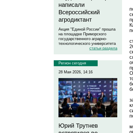
написали
п
Всероссийский
с
агродиктант
п
К
Акция "Единой России" прошла
п
на площадке Приморского
государственного аграрно-
с
технологического университета
2
статьи раздела
с
с
о
Регион сегодня
п
28 Мая 2026, 14:16
О
т
б
б
з
к
с
п
Юрий Трутнев
м
о