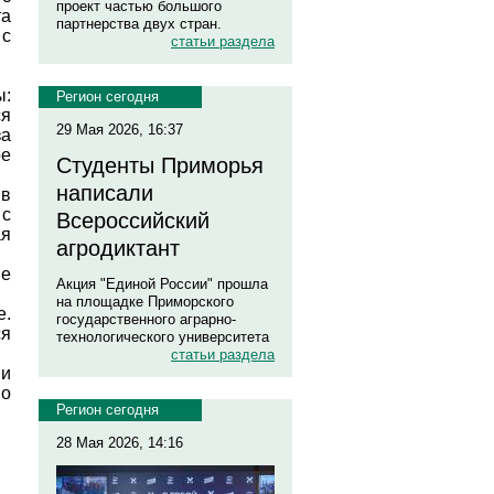
проект частью большого
та
партнерства двух стран.
 с
статьи раздела
ы:
Регион сегодня
ся
29 Мая 2026, 16:37
за
ое
Студенты Приморья
написали
в
 с
Всероссийский
ая
агродиктант
ые
Акция "Единой России" прошла
на площадке Приморского
е.
государственного аграрно-
ся
технологического университета
статьи раздела
ми
но
Регион сегодня
28 Мая 2026, 14:16