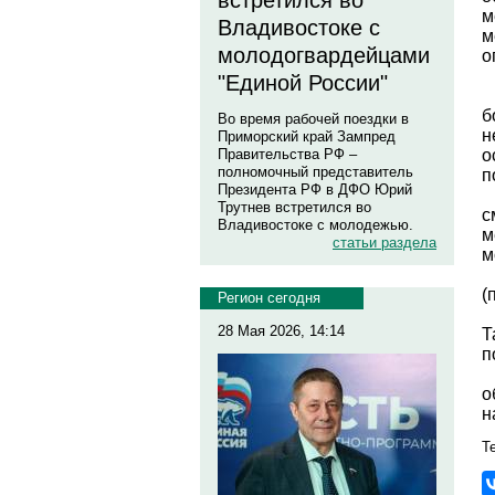
встретился во
м
Владивостоке с
м
молодогвардейцами
о
"Единой России"
б
Во время рабочей поездки в
н
Приморский край Зампред
о
Правительства РФ –
полномочный представитель
п
Президента РФ в ДФО Юрий
Трутнев встретился во
с
Владивостоке с молодежью.
м
статьи раздела
м
(
Регион сегодня
28 Мая 2026, 14:14
Т
п
о
н
Те