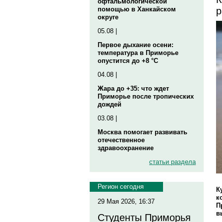
офтальмологической
р
помощью в Ханкайском
округе
05.08 |
Первое дыхание осени:
температура в Приморье
опустится до +8 °C
04.08 |
Жара до +35: что ждет
Приморье после тропических
дождей
03.08 |
Москва помогает развивать
отечественное
здравоохранение
статьи раздела
Регион сегодня
К
к
29 Мая 2026, 16:37
П
в
Студенты Приморья