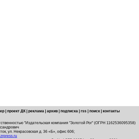
ер
|
проект ДК
|
реклама
|
архив
|
подписка
|
rss
|
поиск
|
контакты
тственностью "Издательская компания "Золотой Рог" (ОГРН 1162536095358)
ксандрович
ток, ул. Некрасовская д. 36 «Б», офис 606;
zrpress.ru