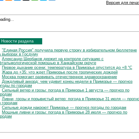
Версия для печа
ading...
Новости раздела
"Единая Россия" получила первую строку в избирательном бюллетене
а выборах в Госдуму
Александр Щербаков держит на контроле ситуацию с
фтальмологической помощью в Ханкайском округе
Первое дыхание осени: температура в Приморье опустится до +8 °C
Жара до +35: что ждет Приморье после тропических дождей
Москва помогает развивать отечественное здравоохранение
Дождливый аккорд: чем удивит конец недели в Приморье — прогноз
огоды по городам
Сильный ветер и грозы: погода в Приморье 1 августа — прогноз по
ородам
Ливни, грозы и порывистый ветер: погода в Приморье 31 июля — прогн
о городам
Сильные дожди накроют Приморье — прогноз погоды по городам
Мощные ливни и грозы: погода в Приморье 28 июля — прогноз по
ородам