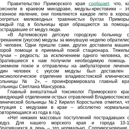
Правительство Приморского края
сообщает,
что, к
ояснили в краевом минздраве, медузы-крестовики – э
езонное явление, они появляются каждое лето в хоро
рогретых мелководных травянистых бухтах Приморь
аждый год в больницы края обращаются за помощ
острадавшие от медуз люди.
«В Артемовскую детскую городскую больницу 
треканием (укусом) медузы за минувшую неделю обратили
6 человек. Одни пришли сами, других доставила маши
корой помощи в приемный покой стационара. Тяжел
лучаи – редкость: за исключением одного человека, в
братившиеся к нам получили необходимую помощь
риемном покое и отправлены на амбулаторное лечени
дин человек с укусом медузы был доставлен 
оксикологическое отделение владивостокской клиническ
ольницы № 2», – проинформировала главный вра
ольницы Светлана Мансурова.
Главный внештатный токсиколог Приморского кра
аведующий отделением острых отравлений Владивостокск
линической больницы №2 Кирилл Коростылев отметил, ч
итуация с медузами в крае – абсолютно нормальна
овторяющаяся из года в год.
«Нет никаких массовых поступлений пострадавших 
едуз. Для нашего морского края и города 10-1
братившихся в день – это нормально. Соприкосновение