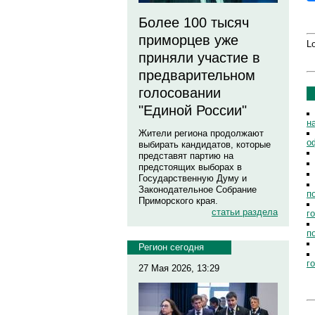
Более 100 тысяч
приморцев уже
Lo
приняли участие в
предварительном
голосовании
"Единой России"
н
Жители региона продолжают
о
выбирать кандидатов, которые
представят партию на
предстоящих выборах в
Государственную Думу и
Законодательное Собрание
п
Приморского края.
статьи раздела
г
п
Регион сегодня
г
27 Мая 2026, 13:29