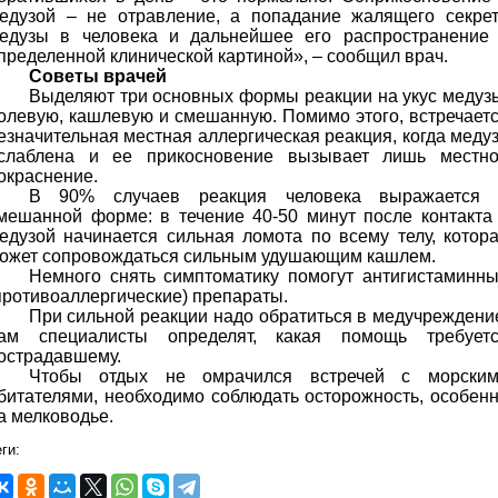
едузой – не отравление, а попадание жалящего секре
едузы в человека и дальнейшее его распространение
пределенной клинической картиной», – сообщил врач.
Советы врачей
Выделяют три основных формы реакции на укус медуз
олевую, кашлевую и смешанную. Помимо этого, встречает
езначительная местная аллергическая реакция, когда меду
слаблена и ее прикосновение вызывает лишь местн
окраснение.
В 90% случаев реакция человека выражается 
мешанной форме: в течение 40-50 минут после контакта
едузой начинается сильная ломота по всему телу, котор
ожет сопровождаться сильным удушающим кашлем.
Немного снять симптоматику помогут антигистаминн
противоаллергические) препараты.
При сильной реакции надо обратиться в медучреждени
ам специалисты определят, какая помощь требует
острадавшему.
Чтобы отдых не омрачился встречей с морски
битателями, необходимо соблюдать осторожность, особен
а мелководье.
ги: