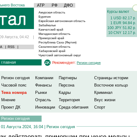
ьнего Востока
АТР
РФ
ДФО
Курсы валют
Амурская область
Бурятия
1 USD
82.17 р.
Еврейская автономная область
1 EUR
94.84 р.
Забайкалье
100 JPY
51.82 р.
Камчатский край
10 CNY
12.17 р.
Магаданская область
09 Августа, 04:42
|
Приморский край
Республика Саха (Якутия)
А
|
RSS
|
Сахалинская область
Хабаровский край
Чукотский автономный округ
главная
Рекомендует:
Регион сегодня
Регион сегодня
Компании
Партнеры
Страницы истории
Часовой пояс
Финансы
Персона
Восточное кольцо
Тема номера
Рынки
Кадры
Криминал
Мнение
Отрасль
Территория
Вкус жизни
Проект ДК
Инновации
Среда обитания
Спорт
Регион сегодня
01 Августа 2024, 16:04 |
Регион сегодня
ак действовать приморцам при укусе медузы,