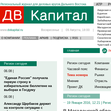
Региональный журнал для деловых кругов Дальнего Востока
АТР
Р
Амурская о
Бурятия
Еврейская 
Забайкаль
Камчатский
Магаданска
www.
dvkapital.ru
Воскресенье
|
09 Августа, 18:00
|
Приморски
Республика
О КОМПАНИИ
РЕКЛАМА
АРХИВ
|
ПОДПИСКА
|
RSS
|
Сахалинска
Хабаровски
Чукотский 
главная
Р
Регион сегодня
Компании
Регион сегодня
Часовой пояс
Финансы
06.08 |
Тема номера
Рынки
"Единая Россия" получила
Мнение
Отрасль
первую строку в
избирательном бюллетене на
Проект ДК
Инновации
выборах в Госдуму
Регион сегодня
06.08 |
19 Января 2016, 12:21 |
Реги
Александр Щербаков держит
на контроле ситуацию с
В Магаданской обла