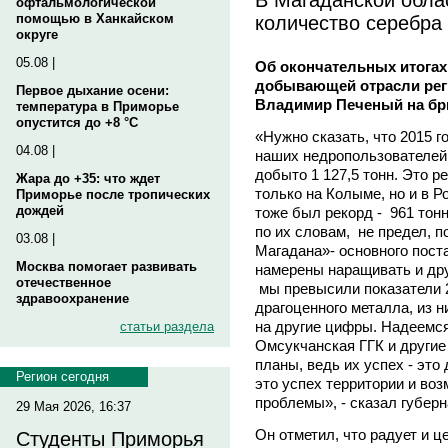
офтальмологической
количество серебра 
помощью в Ханкайском
округе
05.08 |
Об окончательных итогах
добывающей отрасли реги
Первое дыхание осени:
Владимир Печеный на бр
температура в Приморье
опустится до +8 °C
«Нужно сказать, что 2015 
04.08 |
наших недропользователей,
добыто 1 127,5 тонн. Это р
Жара до +35: что ждет
только на Колыме, но и в 
Приморье после тропических
дождей
тоже был рекорд - 961 тонн
по их словам, не предел, 
03.08 |
Магадана»- основного пост
Москва помогает развивать
намерены наращивать и др
отечественное
мы превысили показатели 20
здравоохранение
драгоценного металла, из н
на другие цифры. Надеемся
статьи раздела
Омсукчанская ГГК и другие
планы, ведь их успех - это
Регион сегодня
это успех территории и во
проблемы», - сказал губерн
29 Мая 2026, 16:37
Он отметил, что радует и ц
Студенты Приморья