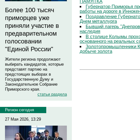
ПАМЯТКА
Губернатор Приморья пр
Более 100 тысяч
работы на дороге в Инноке
Поздравление Губернато
приморцев уже
Днем металлурга
приняли участие в
Бывший лагерь "Днепровс
наследия
предварительном
В столице Колымы прохо
голосовании
основанного на реальных 
Золотопромышленники К
"Единой России"
добыче золота
Жители региона продолжают
выбирать кандидатов, которые
представят партию на
предстоящих выборах в
Государственную Думу и
Законодательное Собрание
Приморского края.
статьи раздела
Регион сегодня
27 Мая 2026, 13:29