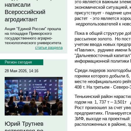
это является важным элеме
написали
экономической ситуацией, 
Всероссийский
присутствует - падение це
растет - это является хор
агродиктант
недропользователей к но
Акция "Единой России" прошла
Пока в общей структуре д
на площадке Приморского
государственного аграрно-
рассыпное золото. Но пост
технологического университета
учетом ввода новых предпр
статьи раздела
«Павлик», руднике имени 
"Дальневосточный капитал"
информационной политики 
Регион сегодня
Среди лидеров золотодобыч
28 Мая 2026, 14:16
горняки которого добыли 6,
месте неофициального рейт
408 т. На третьем - Северо-
Тенькинский район нарасти
годом на 1, 737 т – 3,501т
Рост произошел за счет ув
предприятиях. Планируется
ЗИФ, выходе на проектный 
Юрий Трутнев
расположенных в районе, з