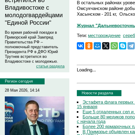
встретился во
В остальных районах урове
Владивостоке с
Омсукчанском районе добыто
Хасынском - 201 кг, Ольском
молодогвардейцами
"Единой России"
Журнал "Дальневосточны
Во время рабочей поездки в
Теги:
месторождение
сере
Приморский край Зампред
Правительства РФ –
полномочный представитель
Президента РФ в ДФО Юрий
Трутнев встретился во
Владивостоке с молодежью.
статьи раздела
Loading...
Регион сегодня
28 Мая 2026, 14:14
Новости раздела
Эстафета флага первых 
15 января
Еще 5 отдаленных сел и
Больше 80 медиков попо
с начала года
Более 200 ярмарочных п
В Приморье объявлен кар