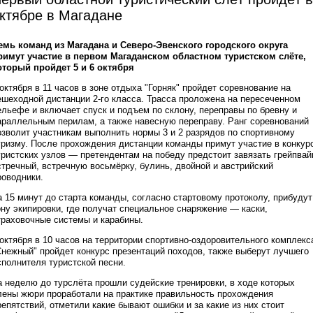
ктябре в Магадане
емь команд из Магадана и Северо-Эвенского городского округа
римут участие в первом Магаданском областном туристском слёте,
оторый пройдет 5 и 6 октября
 октября в 11 часов в зоне отдыха "Горняк" пройдет соревнование на
ешеходной дистанции 2-го класса. Трасса проложена на пересеченном
ельефе и включает спуск и подъем по склону, переправы по бревну и
араллельным перилам, а также навесную переправу. Ранг соревнований
озволит участникам выполнить нормы 3 и 2 разрядов по спортивному
уризму. После прохождения дистанции команды примут участие в конкур
уристских узлов — претендентам на победу предстоит завязать грейпвай
стречный, встречную восьмёрку, булинь, двойной и австрийский
роводники.
а 15 минут до старта команды, согласно стартовому протоколу, прибудут
ону экипировки, где получат специальное снаряжение — каски,
траховочные системы и карабины.
 октября в 10 часов на территории спортивно-оздоровительного комплекс
Снежный" пройдет конкурс презентаций походов, также выберут лучшего
сполнителя туристской песни.
а неделю до турслёта прошли судейские тренировки, в ходе которых
лены жюри проработали на практике правильность прохождения
репятствий, отметили какие бывают ошибки и за какие из них стоит