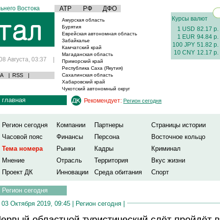
ьнего Востока
АТР
РФ
ДФО
Курсы валют
Амурская область
Бурятия
1 USD
82.17 р.
Еврейская автономная область
1 EUR
94.84 р.
Забайкалье
100 JPY
51.82 р.
Камчатский край
10 CNY
12.17 р.
Магаданская область
08 Августа, 03:37
|
Приморский край
Республика Саха (Якутия)
А
|
RSS
|
Сахалинская область
Хабаровский край
Чукотский автономный округ
главная
Рекомендует:
Регион сегодня
Регион сегодня
Компании
Партнеры
Страницы истории
Часовой пояс
Финансы
Персона
Восточное кольцо
Тема номера
Рынки
Кадры
Криминал
Мнение
Отрасль
Территория
Вкус жизни
Проект ДК
Инновации
Среда обитания
Спорт
Регион сегодня
03 Октября 2019, 09:45 |
Регион сегодня
|
ервый областной туристический слёт пройдёт в