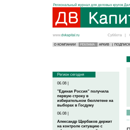
Региональный журнал для деловых кругов Дал
www.
dvkapital.ru
Суббота
|
О КОМПАНИИ
РЕКЛАМА
АРХИВ
|
ПОДПИСК
Регион сегодня
06.08 |
"Единая Россия" получила
первую строку в
избирательном бюллетене на
выборах в Госдуму
06.08 |
Александр Щербаков держит
на контроле ситуацию с
П