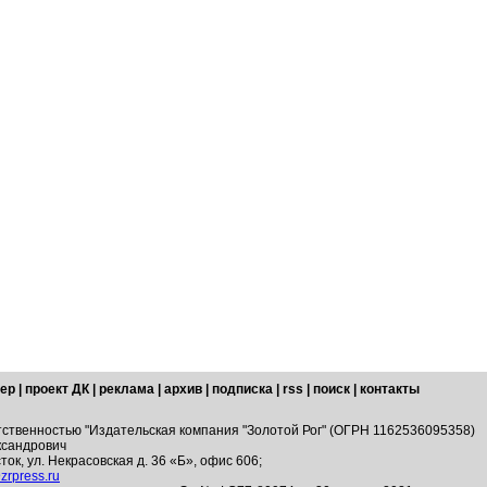
ер
|
проект ДК
|
реклама
|
архив
|
подписка
|
rss
|
поиск
|
контакты
тственностью "Издательская компания "Золотой Рог" (ОГРН 1162536095358)
ксандрович
ток, ул. Некрасовская д. 36 «Б», офис 606;
zrpress.ru