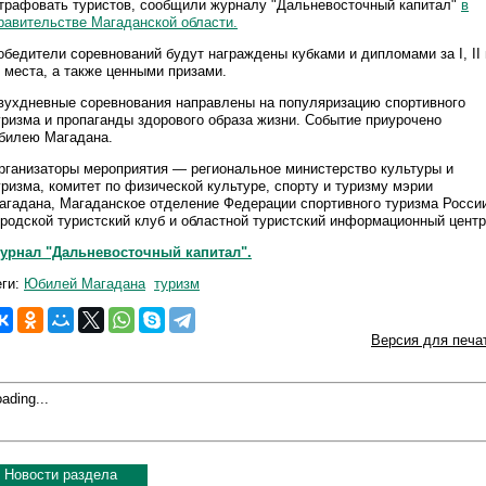
трафовать туристов, сообщили журналу "Дальневосточный капитал"
в
равительстве Магаданской области.
обедители соревнований будут награждены кубками и дипломами за I, II 
II места, а также ценными призами.
вухдневные соревнования направлены на популяризацию спортивного
уризма и пропаганды здорового образа жизни. Событие приурочено
билею Магадана.
рганизаторы мероприятия — региональное министерство культуры и
уризма, комитет по физической культуре, спорту и туризму мэрии
агадана, Магаданское отделение Федерации спортивного туризма Росси
ородской туристский клуб и областной туристский информационный цент
урнал "Дальневосточный капитал".
еги:
Юбилей Магадана
туризм
Версия для печа
ading...
Новости раздела