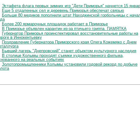
Эстафета флага первых зимних игр "Дети Приморья" начнется 15 янва
Еще 5 отдаленных сел и деревень Приморья обеспечат связью
Больше 80 медиков пополнили штат Находкинской горбольницы с нача
ода
Более 200 ярмарочных площадок работает в Приморье
В Приморье объявлен карантин из-за птичьего гриппа. ПАМЯТКА
Губернатор Приморья проинспектировал восстановительные работы на
ороге в Иннокентьевку
Поздравление Губернатора Приморского края Олега Кожемяко с Днем
еталлурга
Бывший лагерь "Днепровский" станет объектом культурного наследия
В столице Колымы проходят съемки художественного фильма,
снованного на реальных событиях
Золотопромышленники Колымы установили годовой рекорд по добыче
олота