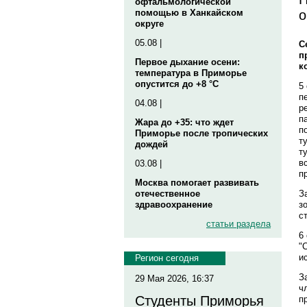
офтальмологической
о
помощью в Ханкайском
округе
05.08 |
С
п
Первое дыхание осени:
к
температура в Приморье
опустится до +8 °C
5
п
04.08 |
р
п
Жара до +35: что ждет
п
Приморье после тропических
т
дождей
т
в
03.08 |
п
Москва помогает развивать
З
отечественное
з
здравоохранение
с
статьи раздела
6
"
и
Регион сегодня
З
29 Мая 2026, 16:37
ч
Студенты Приморья
п