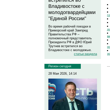
встретился во
Владивостоке с
молодогвардейцами
г
"Единой России"
Во время рабочей поездки в
д
Приморский край Зампред
Правительства РФ –
м
полномочный представитель
Президента РФ в ДФО Юрий
Трутнев встретился во
о
Владивостоке с молодежью.
з
статьи раздела
Регион сегодня
28 Мая 2026, 14:14