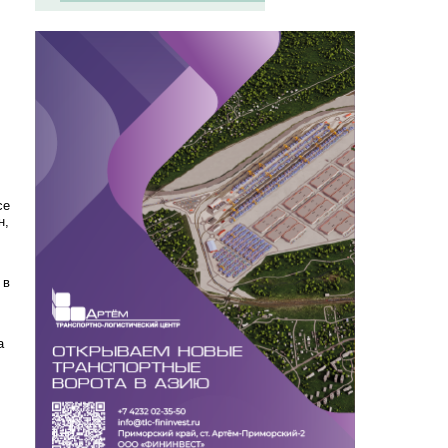
се
н,
 в
а