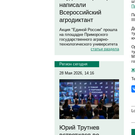
ш
написали
П
Всероссийский
П
агродиктант
I
Д
Акция "Единой России" прошла
т
на площадке Приморского
ю
государственного аграрно-
технологического университета
О
статьи раздела
т
М
г
Регион сегодня
Ж
28 Мая 2026, 14:16
Т
Lo
Юрий Трутнев