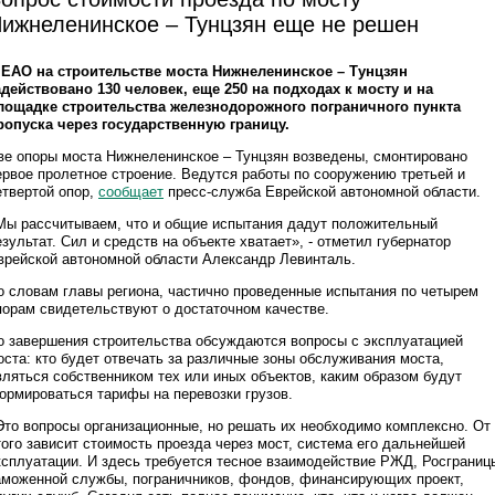
ижнеленинское – Тунцзян еще не решен
 ЕАО на строительстве моста Нижнеленинское – Тунцзян
адействовано 130 человек, еще 250 на подходах к мосту и на
лощадке строительства железнодорожного пограничного пункта
ропуска через государственную границу.
ве опоры моста Нижнеленинское – Тунцзян возведены, смонтировано
ервое пролетное строение. Ведутся работы по сооружению третьей и
етвертой опор,
сообщает
пресс-служба Еврейской автономной области.
Мы рассчитываем, что и общие испытания дадут положительный
езультат. Сил и средств на объекте хватает», - отметил губернатор
врейской автономной области Александр Левинталь.
о словам главы региона,
частично проведенные испытания по четырем
порам свидетельствуют о достаточном качестве.
о завершения строительства обсуждаются вопросы с эксплуатацией
оста:
кто будет отвечать за различные зоны обслуживания моста,
вляться собственником тех или иных объектов, каким образом будут
ормироваться тарифы на перевозки грузов.
Это вопросы организационные, но решать их необходимо комплексно. От
того зависит стоимость проезда через мост, система его дальнейшей
ксплуатации. И здесь требуется тесное взаимодействие РЖД, Росграниц
аможенной службы, пограничников, фондов, финансирующих проект,