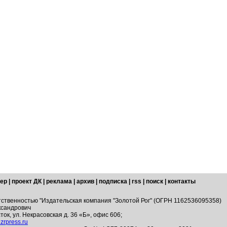
ер
|
проект ДК
|
реклама
|
архив
|
подписка
|
rss
|
поиск
|
контакты
тственностью "Издательская компания "Золотой Рог" (ОГРН 1162536095358)
ксандрович
ток, ул. Некрасовская д. 36 «Б», офис 606;
zrpress.ru