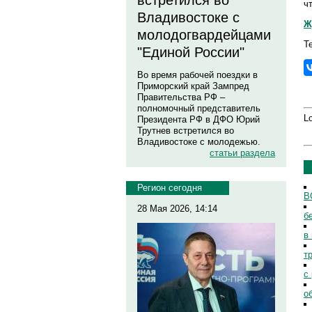
встретился во
ч
Владивостоке с
Ж
молодогвардейцами
Т
"Единой России"
Во время рабочей поездки в
Приморский край Зампред
Правительства РФ –
полномочный представитель
Lo
Президента РФ в ДФО Юрий
Трутнев встретился во
Владивостоке с молодежью.
статьи раздела
Регион сегодня
В
28 Мая 2026, 14:14
б
в
т
с
о