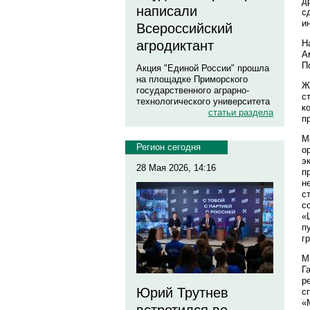
д
написали
с
и
Всероссийский
Н
агродиктант
А
П
Акция "Единой России" прошла
на площадке Приморского
Ж
государственного аграрно-
с
технологического университета
к
статьи раздела
п
М
Регион сегодня
о
э
28 Мая 2026, 14:16
п
н
с
с
«
п
гр
М
Г
р
Юрий Трутнев
с
«