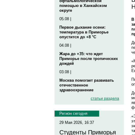
офтальмологической
Н
помощью в Ханкайском
округе
05.08 |
В
з
Первое дыхание осени:
п
температура в Приморье
п
опустится до +8 °C
Д
04.08 |
п
ч
Жара до +35: что ждет
Приморье после тропических
«
дождей
р
Е
03.08 |
П
Москва помогает развивать
о
отечественное
здравоохранение
Д
м
статьи раздела
я
ф
Регион сегодня
«
э
29 Мая 2026, 16:37
э
т
Студенты Приморья