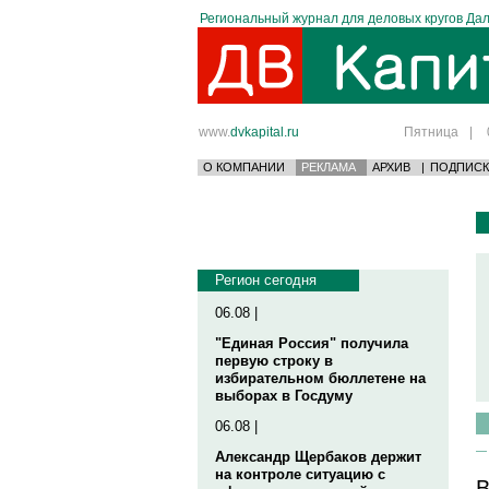
Региональный журнал для деловых кругов Дал
www.
dvkapital.ru
Пятница
|
О КОМПАНИИ
РЕКЛАМА
АРХИВ
|
ПОДПИСК
Регион сегодня
06.08 |
"Единая Россия" получила
первую строку в
избирательном бюллетене на
выборах в Госдуму
06.08 |
Александр Щербаков держит
на контроле ситуацию с
В