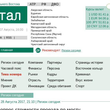
ьнего Востока
АТР
РФ
ДФО
Курсы валют
Амурская область
Бурятия
1 USD
81.41 р.
Еврейская автономная область
1 EUR
94.06 р.
Забайкалье
100 JPY
51.61 р.
Камчатский край
10 CNY
12.06 р.
Магаданская область
07 Августа, 16:00
|
Приморский край
Республика Саха (Якутия)
А
|
RSS
|
Сахалинская область
Хабаровский край
Чукотский автономный округ
главная
Рекомендует:
Регион сегодня
Регион сегодня
Компании
Партнеры
Страницы истории
Часовой пояс
Финансы
Персона
Восточное кольцо
Тема номера
Рынки
Кадры
Криминал
Мнение
Отрасль
Территория
Вкус жизни
Проект ДК
Инновации
Среда обитания
Спорт
Регион сегодня
28 Августа 2017, 21:10 |
Регион сегодня
опрос стоимости проезда по мосту