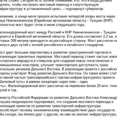
ругих служб. Сегодня есть полное понимание, кто, что и когда должен
делать, чтобы построить мостовый переход и сопутствующую
нфраструктуру в установленный срок», – подчеркнул губернатор.
апомним, в конце июля прошли испытания четвертой опоры моста через
мур Нижнеленинское (Еврейская автономная область) – Тунцзян (КНР).
олностью мост будет готов и июне следующего года.
елезнодорожный мост между Россией и КНР Нижнеленинское – Тунцзян
троится в Еврейской автономной области. Его длина составляет 2,2 км, и
оторых 309 метров приходится на российскую сторону. Мост рассчитан н
ропуск двух путей с колеей российского и китайского стандартов.
ост дает большие перспективы в развитии трансграничной торговли и
рганизации транзитных перевозок. Мостовой переход станет частью ново
кспортного маршрута и стимулом для создания новых логистических и
ромышленных кластеров, улучшит транспортную доступность сразу
ескольких регионов Дальнего Востока. В реализации проекта с российск
тороны участвует Фонд развития Дальнего Востока. Он также может стат
оставной частью трансевразийского торгово-инфраструктурного проекта
Шелковый путь» в рамках концепции «один пояс – один
уть». Железнодорожный мост рассчитан на перевозки более 20 млн. тонн
узов в год.
инистр Российской Федерации по развитию Дальнего Востока Александр
алушка неоднократно подчеркивал, что создание мостового перехода и
еализация проектов по развитию транспортной инфраструктуры
пособствует тесному экономическому взаимодействию двух государств.
Мы соседи, мы близко друг с другом, но нам не хватает инфраструктуры,