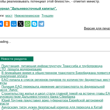
тобы реализовывать потенциал этой близости», - отметил министр.
урнал "Дальневосточный капитал".
еги:
мост
Нижнеленинское
Тунцзян
Версия для печа
ading...
Новости раздела
Подстанция, питающая инфраструктуру Транссиба и трубопровода
СТО, прошла модернизацию
В ближайшее время в общественном транспорте Биробиджана появитс
езналичная оплата
ЕАО попала в список регионов-лидеров по количеству бюджетных мест
 вузы
Полиция ЕАО перекрыла движение автотранспорта по федеральной
рассе "Амур"
Строительство жилья и школ стали главной темой на встрече главы Е
 руководством Дальневосточного банка Сбербанка
Юрий Трутнев представил врио губернатора Еврейской автономной
бласти
Амурскому тигру нужен безопасный коридор для перехода в Китай