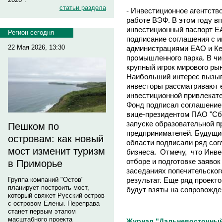
статьи раздела
- Инвестиционное агентство
работе ВЭФ. В этом году в
инвестиционный паспорт Е
Регион сегодня
подписание соглашения с и
22 Мая 2026, 13:30
администрациями ЕАО и Ке
промышленного парка. В ч
крупный игрок мирового рын
Наибольший интерес вызыв
инвесторы рассматривают е
инвестиционной привлекате
Фонд подписал соглашение 
вице-президентом ПАО "Сб
запуске образовательной 
Пешком по
предпринимателей. Будущи
островам: как новый
области подписали ряд сог
мост изменит туризм
бизнеса. Отмечу, что Инве
отборе и подготовке заяво
в Приморье
заседаниях попечительского
результат. Еще ряд проект
Группа компаний "Остов"
планирует построить мост,
будут взяты на сопровожде
который свяжет Русский остров
с островом Елены. Переправа
станет первым этапом
масштабного проекта
Журнал "Дальневосточный