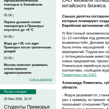
офтальмологической
китайского бизнеса
помощью в Ханкайском
округе
05.08 |
Свыше десятка соглашен
которые планируют созда
Первое дыхание осени:
Еврейская автономная об
температура в Приморье
опустится до +8 °C
IV Восточный экономическ
04.08 |
11–13 сентября под девизо
возможностей». Деловая п
Жара до +35: что ждет
была очень насыщенной - 
Приморье после тропических
дождей
мероприятий. Подписано св
с потенциальными инвесто
03.08 |
новые предприятия, презе
Москва помогает развивать
Уникальную еврейскую кул
отечественное
коллективы, сообщили жур
здравоохранение
Правительстве ЕАО
.
статьи раздела
Александр Левинталь, гу
области:
Регион сегодня
- Форум развивается, стан
29 Мая 2026, 16:37
раз, к примеру, он прошел 
показывает отношение Пре
Студенты Приморья
Востоку как к приоритету.