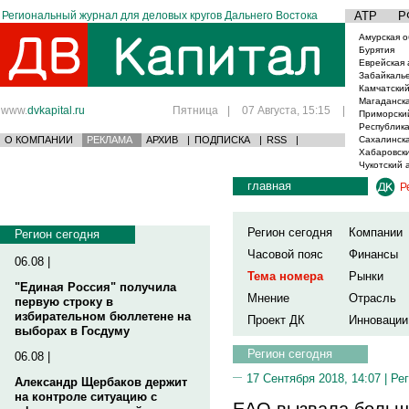
Региональный журнал для деловых кругов Дальнего Востока
АТР
Р
Амурская о
Бурятия
Еврейская 
Забайкаль
Камчатский
Магаданска
www.
dvkapital.ru
Пятница
|
07 Августа, 15:15
|
Приморски
Республика
О КОМПАНИИ
РЕКЛАМА
АРХИВ
|
ПОДПИСКА
|
RSS
|
Сахалинска
Хабаровски
Чукотский 
главная
Р
Регион сегодня
Компании
Регион сегодня
Часовой пояс
Финансы
06.08 |
Тема номера
Рынки
"Единая Россия" получила
Мнение
Отрасль
первую строку в
избирательном бюллетене на
Проект ДК
Инновации
выборах в Госдуму
Регион сегодня
06.08 |
17 Сентября 2018, 14:07 |
Рег
Александр Щербаков держит
на контроле ситуацию с
ЕАО вызвала большо