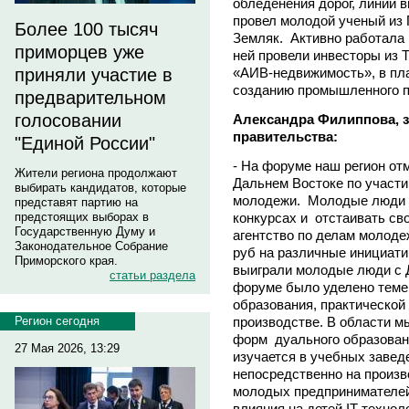
обледенения дорог, линий 
провел молодой ученый из
Более 100 тысяч
Земляк. Активно работала 
приморцев уже
ней провели инвесторы из
«АИВ-недвижимость», в пла
приняли участие в
созданию промышленного п
предварительном
голосовании
Александра Филиппова, з
правительства:
"Единой России"
- На форуме наш регион от
Жители региона продолжают
Дальнем Востоке по участи
выбирать кандидатов, которые
молодежи. Молодые люди и
представят партию на
конкурсах и отстаивать св
предстоящих выборах в
Государственную Думу и
агентство по делам молоде
Законодательное Собрание
руб на различные инициати
Приморского края.
выиграли молодые люди с 
статьи раздела
форуме было уделено теме
образования, практической
производстве. В области м
Регион сегодня
форм дуального образовани
27 Мая 2026, 13:29
изучается в учебных заведе
непосредственно на произво
молодых предпринимателей
влияния на детей IT-технол