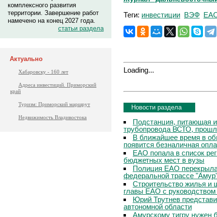
комплексного развития
территории. Завершение работ
Теги:
инвестиции
ВЭФ
ЕА
намечено на конец 2027 года.
статьи раздела
Актуально
Loading...
Хабаровску - 160 лет
Адреса инвестиций. Приморский
край
Туризм: Приморский маршрут
Новости раздела
Недвижимость Владивостока
Подстанция, питающая и
трубопровода ВСТО, прош
В ближайшее время в о
появится безналичная опла
ЕАО попала в список ре
бюджетных мест в вузы
Полиция ЕАО перекрыла
федеральной трассе "Амур
Строительство жилья и ш
главы ЕАО с руководством
Юрий Трутнев представи
автономной области
Амурскому тигру нужен 