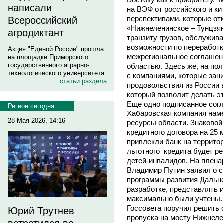
написали
на ВЭФ от российского и ки
перспективами, которые от
Всероссийский
«Нижнеленинское – Тунцзян
агродиктант
транзиту грузов, обслужива
возможности по переработк
Акция "Единой России" прошла
межрегиональное соглашен
на площадке Приморского
государственного аграрно-
областью. Здесь же, на п
технологического университета
с компаниями, которые зан
статьи раздела
продовольствия из России 
который позволит делать эт
Еще одно подписанное согл
Регион сегодня
Хабаровская компания нам
28 Мая 2026, 14:16
ресурсы области. Знаковой
кредитного договора на 25
привлекли банк на террито
льготного кредита будет р
детей-инвалидов. На плен
Владимир Путин заявил о 
программы развития Дальне
разработке, представлять 
максимально были учтены. 
Госсовета поручил решить 
Юрий Трутнев
пропуска на мосту Нижнеле