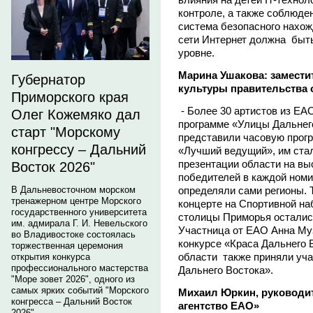
контроле, а также соблюде
система безопасного нахож
сети Интернет должна быт
уровне.
Марина Ушакова: замести
Губернатор
культуры правительства 
Приморского края
- Более 30 артистов из ЕА
Олег Кожемяко дал
программе «Улицы Дальнег
старт "Морскому
представили часовую прог
конгрессу – Дальний
«Лучший ведущий», им стал
презентации области на вы
Восток 2026"
победителей в каждой номи
определяли сами регионы. 
В Дальневосточном морском
тренажерном центре Морского
концерте на Спортивной на
государственного университета
столицы Приморья осталис
им. адмирала Г. И. Невельского
Участница от ЕАО Анна Му
во Владивостоке состоялась
конкурсе «Краса Дальнего 
торжественная церемония
области также приняли уча
открытия конкурса
профессионального мастерства
Дальнего Востока».
"Море зовет 2026", одного из
самых ярких событий "Морского
Михаил Юркин, руководи
конгресса – Дальний Восток
агентство ЕАО»
2026".