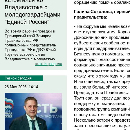
встретился во
обращению помочь сбаланс
Владивостоке с
Галина Соколова, первый
молодогвардейцами
правительства:
"Единой России"
- На форуме мы имели возм
Во время рабочей поездки в
институтов развития, Корп
Приморский край Зампред
Доносили до них проблемы 
Правительства РФ –
субъекте свои особенности
полномочный представитель
игры для предпринимателей
Президента РФ в ДФО Юрий
Бизнесу нужно помогать, по
Трутнев встретился во
формируют благосостояние 
Владивостоке с молодежью.
статьи раздела
социально значимые проек
предпринимателей. Если го
скажу, что в этом году мы 
Регион сегодня
И не ошиблись, так как пр
вызвали большой интерес, 
28 Мая 2026, 14:14
Председателя Правительст
Трутнева, он сразу дал пор
поддержку в реализации. П
проводила группа компаний 
основу системы видеонаблю
Несколько встреч с предст
заинтересовавшихся актуал