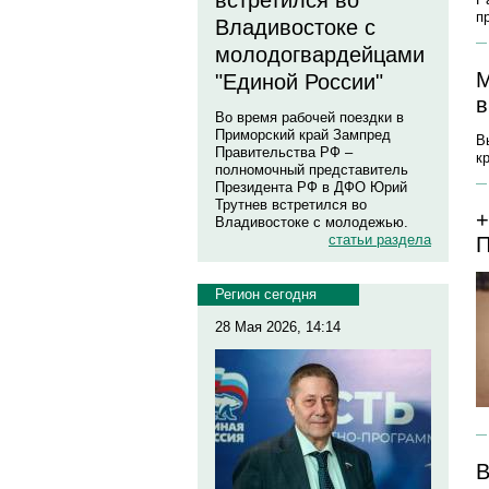
встретился во
п
Владивостоке с
молодогвардейцами
М
"Единой России"
в
Во время рабочей поездки в
Приморский край Зампред
В
Правительства РФ –
к
полномочный представитель
Президента РФ в ДФО Юрий
Трутнев встретился во
+
Владивостоке с молодежью.
статьи раздела
П
Регион сегодня
28 Мая 2026, 14:14
В