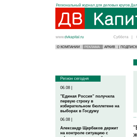
Региональный журнал для деловых кругов Дал
www.
dvkapital.ru
Суббота
|
О КОМПАНИИ
РЕКЛАМА
АРХИВ
|
ПОДПИСК
Регион сегодня
06.08 |
"Единая Россия" получила
первую строку в
избирательном бюллетене на
выборах в Госдуму
06.08 |
"
Александр Щербаков держит
на контроле ситуацию с
ж