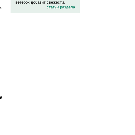
ветерок добавит свежести.
статьи раздела
а
ей