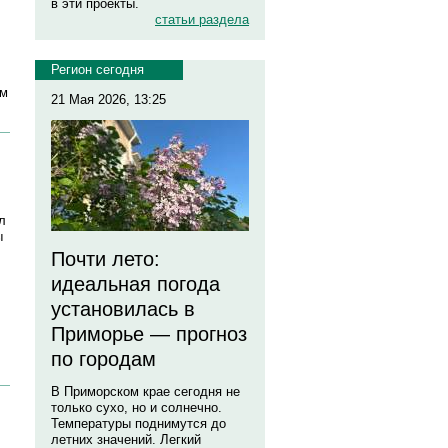
в эти проекты.
статьи раздела
Регион сегодня
ым
21 Мая 2026, 13:25
л
ы
Почти лето:
идеальная погода
установилась в
Приморье — прогноз
по городам
В Приморском крае сегодня не
только сухо, но и солнечно.
Температуры поднимутся до
летних значений. Легкий