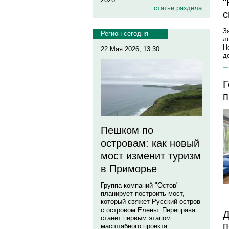
"
статьи раздела
с
З
Регион сегодня
л
Н
22 Мая 2026, 13:30
д
Г
п
Пешком по
островам: как новый
мост изменит туризм
в Приморье
Группа компаний "Остов"
планирует построить мост,
который свяжет Русский остров
с островом Елены. Переправа
Д
станет первым этапом
п
масштабного проекта