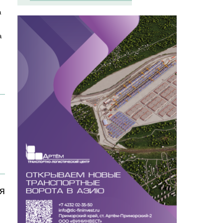
а
а
я