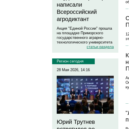
о
написали
Всероссийский
С
агродиктант
П
Акция "Единой России" прошла
на площадке Приморского
1
государственного аграрно-
э
технологического университета
статьи раздела
К
н
Регион сегодня
П
28 Мая 2026, 14:16
А
О
к
"
п
Юрий Трутнев
Р