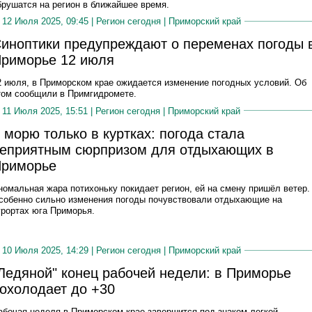
брушатся на регион в ближайшее время.
12 Июля 2025, 09:45 |
Регион сегодня
|
Приморский край
иноптики предупреждают о переменах погоды 
риморье 12 июля
2 июля, в Приморском крае ожидается изменение погодных условий. Об
том сообщили в Примгидромете.
11 Июля 2025, 15:51 |
Регион сегодня
|
Приморский край
 морю только в куртках: погода стала
еприятным сюрпризом для отдыхающих в
риморье
номальная жара потихоньку покидает регион, ей на смену пришёл ветер.
собенно сильно изменения погоды почувствовали отдыхающие на
урортах юга Приморья.
10 Июля 2025, 14:29 |
Регион сегодня
|
Приморский край
Ледяной" конец рабочей недели: в Приморье
охолодает до +30
абочая неделя в Приморском крае завершится под знаком легкой