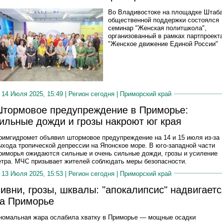
Во Владивостоке на площадке Штаб
общественной поддержки состоялся
семинар "Женская политшкола",
организованный в рамках партпроект
"Женское движение Единой России"
14 Июля 2025, 15:49 |
Регион сегодня
|
Приморский край
тормовое предупреждение в Приморье:
ильные дожди и грозы накроют юг края
римгидромет объявил штормовое предупреждение на 14 и 15 июля из-за
ыхода тропической депрессии на Японское море. В юго-западной части
риморья ожидаются сильные и очень сильные дожди, грозы и усиление
етра. МЧС призывает жителей соблюдать меры безопасности.
13 Июля 2025, 15:53 |
Регион сегодня
|
Приморский край
ивни, грозы, шквалы: "апокалипсис" надвигаетс
а Приморье
номальная жара ослабила хватку в Приморье — мощные осадки