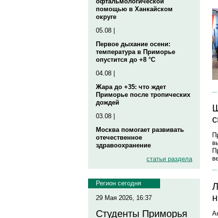
офтальмологической
помощью в Ханкайском
округе
05.08 |
Первое дыхание осени:
температура в Приморье
опустится до +8 °C
04.08 |
Жара до +35: что ждет
Приморье после тропических
дождей
Ш
03.08 |
с
Москва помогает развивать
П
отечественное
в
здравоохранение
П
в
статьи раздела
Регион сегодня
Л
н
29 Мая 2026, 16:37
Студенты Приморья
А