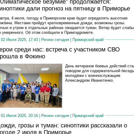
Климатическое безумие" продолжается:
иноптики дали прогноз на пятницу в Приморье
автра, 4 июля, погоду в Приморском крае будет определять высотная
ожбина. Местами пройдут кратковременные дожди, возможны грозы.
очью и утром в отдельных районах ожидается туман. Ветер будет слаб
о умеренного. Об этом сообщили в Примгидромете.
02 Июля 2025, 17:43 |
Регион сегодня
|
Приморский край
ерои среди нас: встреча с участником СВО
рошла в Фокино
День ветеранов боевых действий ста
поводом для содержательной бесед
молодёжи с военнослужащим
Александром Иванютенко.
01 Июля 2025, 20:16 |
Регион сегодня
|
Приморский край
ожди, грозы и туман: синоптики рассказали о
огоде 2 июля в Приморье