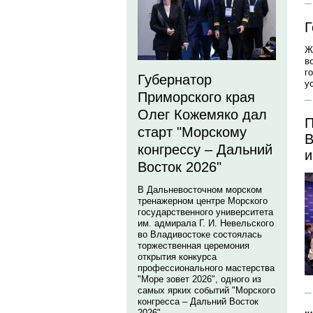
Г
Ж
в
г
Губернатор
у
Приморского края
Олег Кожемяко дал
П
старт "Морскому
В
конгрессу – Дальний
и
Восток 2026"
В Дальневосточном морском
тренажерном центре Морского
государственного университета
им. адмирала Г. И. Невельского
во Владивостоке состоялась
торжественная церемония
открытия конкурса
профессионального мастерства
"Море зовет 2026", одного из
самых ярких событий "Морского
конгресса – Дальний Восток
2026".