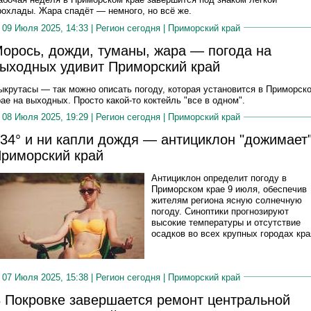
рохлады. Жара спадёт — немного, но всё же.
09 Июля 2025, 14:33 |
Регион сегодня
|
Приморский край
орось, дожди, туманы, жара — погода на
ыходных удивит Приморский край
ыкрутасы — так можно описать погоду, которая установится в Приморск
рае на выходных. Просто какой-то коктейль "все в одном".
08 Июля 2025, 19:29 |
Регион сегодня
|
Приморский край
34° и ни капли дождя — антициклон "дожимает
риморский край
Антициклон определит погоду в
Приморском крае 9 июля, обеспечив
жителям региона ясную солнечную
погоду. Синоптики прогнозируют
высокие температуры и отсутствие
осадков во всех крупных городах кра
07 Июля 2025, 15:38 |
Регион сегодня
|
Приморский край
 Покровке завершается ремонт центральной