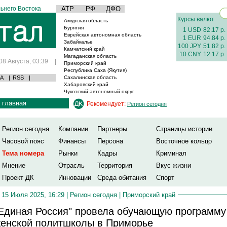
ьнего Востока
АТР
РФ
ДФО
Курсы валют
Амурская область
Бурятия
1 USD
82.17 р.
Еврейская автономная область
1 EUR
94.84 р.
Забайкалье
100 JPY
51.82 р.
Камчатский край
10 CNY
12.17 р.
Магаданская область
08 Августа, 03:39
|
Приморский край
Республика Саха (Якутия)
А
|
RSS
|
Сахалинская область
Хабаровский край
Чукотский автономный округ
главная
Рекомендует:
Регион сегодня
Регион сегодня
Компании
Партнеры
Страницы истории
Часовой пояс
Финансы
Персона
Восточное кольцо
Тема номера
Рынки
Кадры
Криминал
Мнение
Отрасль
Территория
Вкус жизни
Проект ДК
Инновации
Среда обитания
Спорт
15 Июля 2025, 16:29 |
Регион сегодня
|
Приморский край
Единая Россия" провела обучающую программу
енской политшколы в Приморье