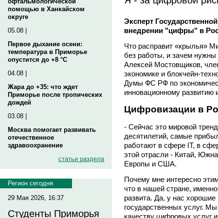
офтальмологической
помощью в Ханкайском
округе
Эксперт Государственной
внедрении "цифры" в Ро
05.08 |
Первое дыхание осени:
Что расправит «крылья» Ми
температура в Приморье
без работы, и зачем нужны
опустится до +8 °C
Алексей Мостовщиков, член
экономике и блокчейн-техн
04.08 |
Думы ФС РФ по экономичес
Жара до +35: что ждет
инновационному развитию и
Приморье после тропических
дождей
Цифровизации в Р
03.08 |
- Сейчас это мировой тренд
Москва помогает развивать
десятилетий, самые прибы
отечественное
работают в сфере IT, в сф
здравоохранение
этой отрасли - Китай, Южн
статьи раздела
Европы и США.
Почему мне интересно этим
Регион сегодня
что в нашей стране, именно
развита. Да, у нас хороши
29 Мая 2026, 16:37
государственных услуг. Мы
Студенты Приморья
качеству цифровых услуг и