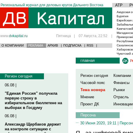
Региональный журнал для деловых кругов Дальнего Востока
АТР
Р
Амурская о
Бурятия
Еврейская 
Забайкаль
Камчатский
Магаданска
www.
dvkapital.ru
Пятница
|
07 Августа, 22:52
|
Приморски
Республика
О КОМПАНИИ
РЕКЛАМА
АРХИВ
|
ПОДПИСКА
|
RSS
|
Сахалинска
Хабаровски
Чукотский 
главная
Р
Регион сегодня
Компании
Регион сегодня
Часовой пояс
Финансы
06.08 |
Тема номера
Рынки
"Единая Россия" получила
Мнение
Отрасль
первую строку в
избирательном бюллетене на
Проект ДК
Инновации
выборах в Госдуму
Персона
06.08 |
30 Июня 2020, 19:11 |
Персон
Александр Щербаков держит
на контроле ситуацию с
Я - за цифровой рис