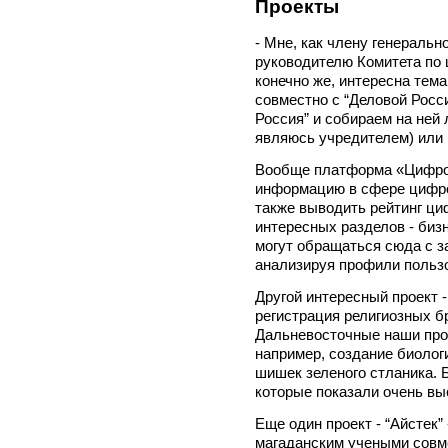
Проекты
- Мне, как члену генеральн
руководителю Комитета по 
конечно же, интересна тем
совместно с “Деловой Росс
Россия” и собираем на ней 
являюсь учредителем) или
Вообще платформа «Цифров
информацию в сфере цифров
также выводить рейтинг ци
интересных разделов - биз
могут обращаться сюда с з
анализируя профили пользо
Другой интересный проект 
регистрация религиозных б
Дальневосточные наши про
например, создание биологич
шишек зеленого стланика.
которые показали очень в
Еще один проект - “Айстек”
магаданским учеными совм