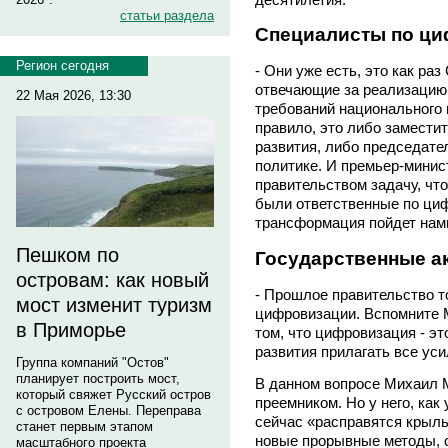
статьи раздела
Специалисты по ци
Регион сегодня
- Они уже есть, это как раз 
отвечающие за реализацию
22 Мая 2026, 13:30
требований национального 
правило, это либо замести
развития, либо председате
политике. И премьер-мини
правительством задачу, чт
были ответственные по циф
трансформация пойдет нам
Пешком по
Государственные а
островам: как новый
- Прошлое правительство т
мост изменит туризм
цифровизации. Вспомните М
в Приморье
том, что цифровизация - э
развития прилагать все уси
Группа компаний "Остов"
планирует построить мост,
В данном вопросе Михаил 
который свяжет Русский остров
преемником. Но у него, как
с островом Елены. Переправа
сейчас «расправятся крылья
станет первым этапом
новые прорывные методы, 
масштабного проекта