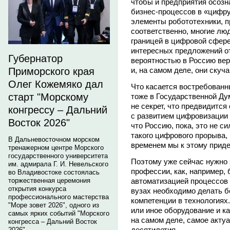
чтобы и предприятия осозн
бизнес-процессов в «цифру
элементы робототехники, п
соответственно, многие лю
границей в цифровой сфере
интересных предложений от
Губернатор
вероятностью в Россию вер
и, на самом деле, они скуч
Приморского края
Олег Кожемяко дал
Что касается востребованн
старт "Морскому
тоже в Государственной Ду
не секрет, что предвидитс
конгрессу – Дальний
с развитием цифровизации в
Восток 2026"
что Россию, пока, это не си
такого цифрового прорыва, 
В Дальневосточном морском
временем мы к этому приде
тренажерном центре Морского
государственного университета
Поэтому уже сейчас нужно 
им. адмирала Г. И. Невельского
профессии, как, например, 
во Владивостоке состоялась
автоматизацией процессов 
торжественная церемония
открытия конкурса
вузах необходимо делать б
профессионального мастерства
компетенции в технологиях
"Море зовет 2026", одного из
или иное оборудование и ка
самых ярких событий "Морского
на самом деле, самое акту
конгресса – Дальний Восток
десятилетия.
2026".