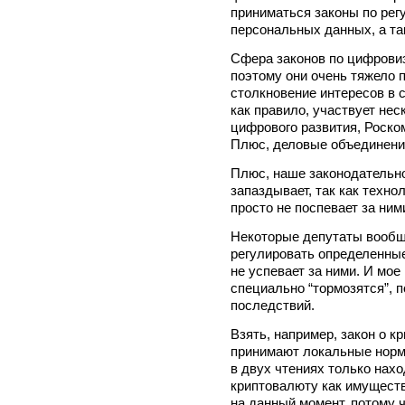
приниматься законы по ре
персональных данных, а та
Сфера законов по цифровиз
поэтому они очень тяжело 
столкновение интересов в 
как правило, участвует не
цифрового развития, Роско
Плюс, деловые объединени
Плюс, наше законодательно
запаздывает, так как техно
просто не поспевает за ним
Некоторые депутаты вообще
регулировать определенные
не успевает за ними. И мое
специально “тормозятся”, 
последствий.
Взять, например, закон о к
принимают локальные норма
в двух чтениях только наход
криптовалюту как имуществ
на данный момент, потому 