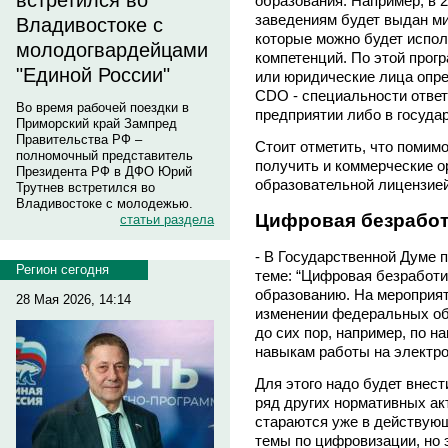
встретился во
образования. Например, в 
заведениям будет выдан м
Владивостоке с
которые можно будет испо
молодогвардейцами
компетенций. По этой прог
"Единой России"
или юридические лица опр
CDO - специальности ответ
Во время рабочей поездки в
предприятии либо в госуда
Приморский край Зампред
Правительства РФ –
Стоит отметить, что помим
полномочный представитель
получить и коммерческие 
Президента РФ в ДФО Юрий
образовательной лицензией
Трутнев встретился во
Владивостоке с молодежью.
Цифровая безрабо
статьи раздела
- В Государственной Думе 
Регион сегодня
теме: “Цифровая безработиц
образованию. На мероприя
28 Мая 2026, 14:14
изменении федеральных об
до сих пор, например, по 
навыкам работы на электр
Для этого надо будет внест
ряд других нормативных акт
стараются уже в действую
темы по цифровизации, но 