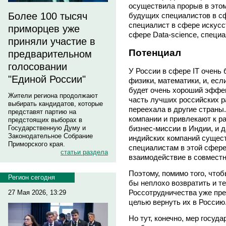
осуществила прорыв в это
Более 100 тысяч
будущих специалистов в с
специалист в сфере искусс
приморцев уже
сфере Data-science, специ
приняли участие в
Потенциал
предварительном
голосовании
У России в сфере IT очень
"Единой России"
физики, математики, и, есл
будет очень хороший эффек
Жители региона продолжают
часть лучших российских р
выбирать кандидатов, которые
переехала в другие страны.
представят партию на
компании и привлекают к р
предстоящих выборах в
бизнес-миссии в Индии, и д
Государственную Думу и
Законодательное Собрание
индийских компаний сущест
Приморского края.
специалистам в этой сфере
статьи раздела
взаимодействие в совместн
Поэтому, помимо того, что
Регион сегодня
бы неплохо возвратить и т
Россотрудничества уже пре
27 Мая 2026, 13:29
целью вернуть их в Россию
Но тут, конечно, мер госуд