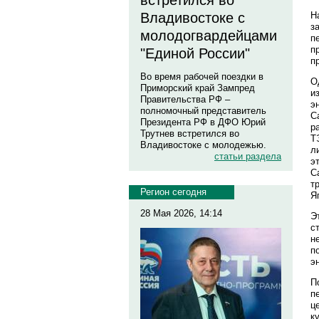
встретился во
Н
Владивостоке с
з
молодогвардейцами
п
п
"Единой России"
п
Во время рабочей поездки в
О
Приморский край Зампред
и
Правительства РФ –
э
полномочный представитель
С
Президента РФ в ДФО Юрий
р
Трутнев встретился во
Т
Владивостоке с молодежью.
л
статьи раздела
э
С
т
Регион сегодня
Я
28 Мая 2026, 14:14
Э
с
н
п
э
П
п
ц
ку