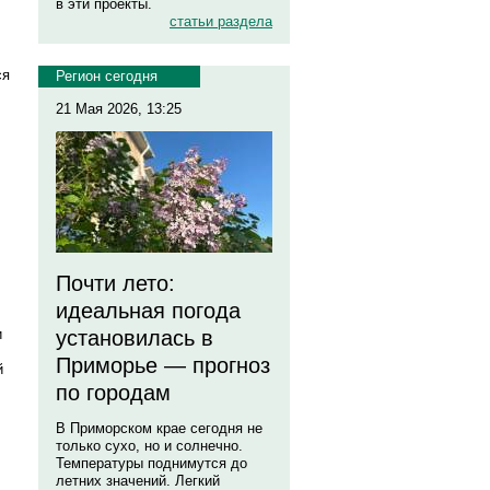
в эти проекты.
статьи раздела
ся
Регион сегодня
21 Мая 2026, 13:25
Почти лето:
идеальная погода
и
установилась в
Приморье — прогноз
й
по городам
В Приморском крае сегодня не
только сухо, но и солнечно.
Температуры поднимутся до
летних значений. Легкий