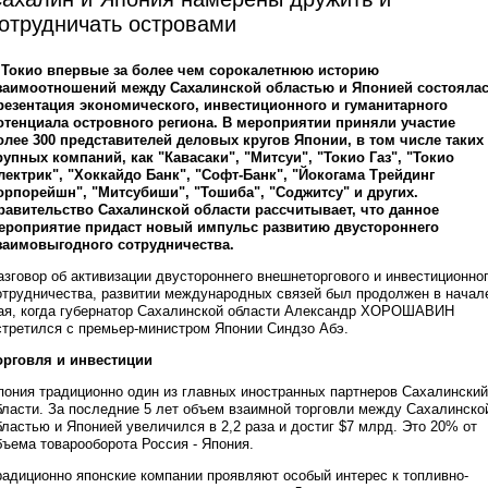
отрудничать островами
 Токио впервые за более чем сорокалетнюю историю
заимоотношений между Сахалинской областью и Японией состояла
резентация экономического, инвестиционного и гуманитарного
отенциала островного региона. В мероприятии приняли участие
олее 300 представителей деловых кругов Японии, в том числе таких
рупных компаний, как "Кавасаки", "Митсуи", "Токио Газ", "Токио
лектрик", "Хоккайдо Банк", "Софт-Банк", "Йокогама Трейдинг
орпорейшн", "Митсубиши", "Тошиба", "Соджитсу" и других.
равительство Сахалинской области рассчитывает, что данное
ероприятие придаст новый импульс развитию двустороннего
заимовыгодного сотрудничества.
азговор об активизации двустороннего внешнеторгового и инвестиционно
отрудничества, развитии международных связей был продолжен в начал
ая, когда губернатор Сахалинской области Александр ХОРОШАВИН
стретился с премьер-министром Японии Синдзо Абэ.
орговля и инвестиции
пония традиционно один из главных иностранных партнеров Сахалинский
бласти. За последние 5 лет объем взаимной торговли между Сахалинско
бластью и Японией увеличился в 2,2 раза и достиг $7 млрд. Это 20% от
бъема товарооборота Россия - Япония.
радиционно японские компании проявляют особый интерес к топливно-