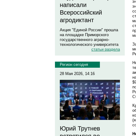
э
написали
э
с
Всероссийский
с
агродиктант
м
с
Акция "Единой России" прошла
п
на площадке Приморского
м
государственного аграрно-
З
технологического университета
м
статьи раздела
Р
Н
Регион сегодня
т
а
28 Мая 2026, 14:16
н
$
п
Р
С
К
о
к
(
с
Юрий Трутнев
Н