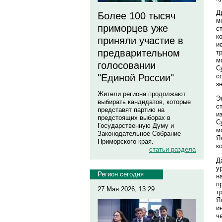
Д
Более 100 тысяч
м
приморцев уже
с
к
приняли участие в
и
предварительном
т
м
голосовании
С
с
"Единой России"
з
Жители региона продолжают
Э
выбирать кандидатов, которые
с
представят партию на
и
предстоящих выборах в
С
Государственную Думу и
м
Законодательное Собрание
Я
Приморского края.
к
статьи раздела
Д
у
Регион сегодня
н
п
27 Мая 2026, 13:29
т
Я
и
ч