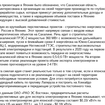
а презентации в Японии было обозначено, что Сахалинская область
аинтересована в организации на своей территории производств по глубок
ереработке сырья, которые принесут региону дополнительные доходы и
реимущества, а также в наращивании объемов поставок в Японию
родукции с высокой добавленной стоимостью.
дин из крупнейших перспективных проектов - строительство энергомоста
з России в Японию. Этот проект напрямую связан с вводом новых
нергетических объектов на Сахалине. Речь идет о строительстве
ахалинской ГРЭС-2 мощностью 360 МВт с возможностью дальнейшего
асширения, пуске в ближайшие сроки 4 энергоблока на Южно-Сахалинско
ЭЦ-1, модернизации Ногликской ГТЭС, строительстве высоковольтных
иний электропередачи и подстанций. В результате к 2020 году на первом
тапе может появиться возможность передачи из энергосистемы
ахалинской области в Японию около 0,5-0,6 ГВт мощности. На втором-
ретьем этапах реализации проекта объем экспорта электроэнергии в
понию прогнозируется на уровне 2-4 ГВт.
та смелая идея станет реальностью только в том случае, если и японск
торона подключится к ее реализации и создаст на своей территории
еобходимые технические условия. Для этого потребуется проложить
одводный кабель по проливу Лаперуза и построить на Хоккайдо
нергопринимающие и передающие устройства постоянного тока.
о данным ОАО «РАО ЭС Востока», предварительные расчеты
ерспективных цен для экспорта электроэнергии в Японию показывают, чт
ены на электроэнергию для японской стороны составят $0,15/ кВт/ч по
рсу ЦБ на март 2013 г., на 2-3 этапе - $0,18/ кВт/ч.