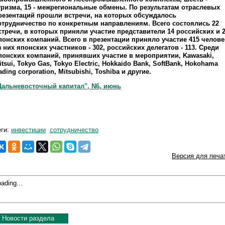
уризма, 15 - межрегиональные обмены. По результатам отраслевых
резентаций прошли встречи, на которых обсуждалось
отрудничество по конкретным направлениям. Всего состоялись 22
стречи, в которых приняли участие представители 14 российских и 
понских компаний. Всего в презентации приняло участие 415 челове
з них японских участников - 302, российских делегатов - 113. Среди
понских компаний, принявших участие в мероприятии, Kawasaki,
itsui, Tokyo Gas, Tokyo Electric, Hokkaido Bank, SoftBank, Нokohama
rading corporation, Mitsubishi, Toshiba и другие.
Дальневосточный капитал", N6, июнь
еги:
инвестиции
сотрудничество
Версия для печа
ading...
Новости раздела