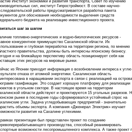
частие Институт экономики и развития транспорта, Совет по изучению
роизводительных сил, институт Гипростроймост. В составе научно-
сследовательской работы предусматривается разработка пакета
окументов для обоснования необходимости выделения средств
едерального бюджета на реализацию инвестиционного проекта.
вигаться шаг за шагом
аличие топливно-энергетических и водно-биологических ресурсов -
лавное конкурентное преимущество Сахалинской области. Их
спользование и глубокая переработка на территории региона, по мнению
бластного правительства, должны быть интересны японскому бизнесу.
егодня и на ближайшую перспективу область позиционирует себя как
оставщик этих ресурсов на мировые рынки.
ейчас из Японии приходит информация о возобновлении интереса к углю
езультате отказа от атомной энергетики. Сахалинская область
аинтересована в наращивании экспорта в связи с реализацией на остров
рограмм газификации. Это создает хорошую платформу для реализации
роектов в угольном секторе. В настоящее время на территории
ахалинской области действуют и проектируются 15 угольных разрезов. 
понском рынке в последние годы сформировался устойчивый спрос на
ахалинские угли. Задача угледобывающих предприятий - значительно
арастить объемы экспорта. А компания «Дженерал Электрик» изучает
озможности развития на Сахалине углехимии.
 рамках презентации был представлен проект по созданию
еревоперерабатывающего производства, способный реанимировать
кспортные возможности лесопромышленного комплекса. А также проект 