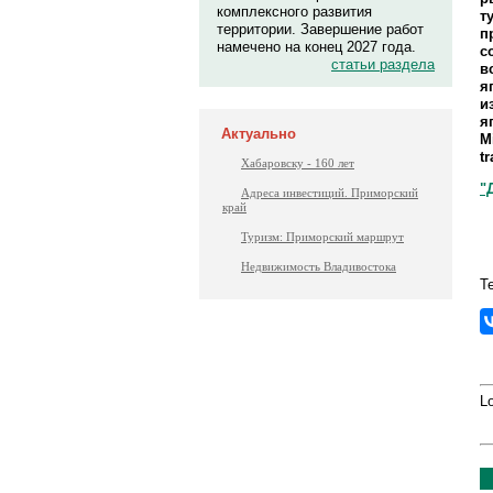
комплексного развития
т
территории. Завершение работ
п
намечено на конец 2027 года.
с
статьи раздела
в
я
и
я
Актуально
M
t
Хабаровску - 160 лет
"
Адреса инвестиций. Приморский
край
Туризм: Приморский маршрут
Недвижимость Владивостока
Т
Lo