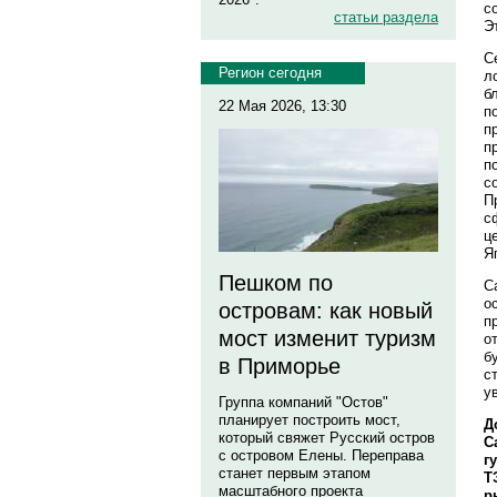
с
статьи раздела
Э
С
Регион сегодня
л
б
22 Мая 2026, 13:30
п
п
п
п
с
П
с
ц
Я
Пешком по
С
о
островам: как новый
п
мост изменит туризм
о
б
в Приморье
с
у
Группа компаний "Остов"
планирует построить мост,
Д
который свяжет Русский остров
С
с островом Елены. Переправа
г
станет первым этапом
Т
масштабного проекта
р