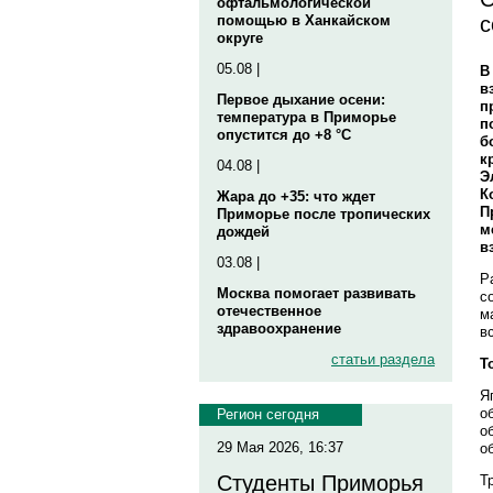
офтальмологической
с
помощью в Ханкайском
округе
05.08 |
В
в
Первое дыхание осени:
п
температура в Приморье
п
опустится до +8 °C
б
к
04.08 |
Э
К
Жара до +35: что ждет
П
Приморье после тропических
м
дождей
в
03.08 |
Р
Москва помогает развивать
с
отечественное
м
здравоохранение
в
статьи раздела
Т
Я
о
Регион сегодня
о
29 Мая 2026, 16:37
о
Студенты Приморья
Т