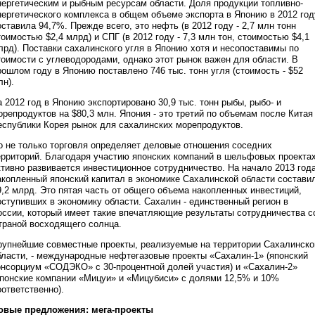
нергетическим и рыбным ресурсам области. Доля продукции топливно-
нергетического комплекса в общем объеме экспорта в Японию в 2012 год
оставила 94,7%. Прежде всего, это нефть (в 2012 году - 2,7 млн тонн
тоимостью $2,4 млрд) и СПГ (в 2012 году - 7,3 млн тон, стоимостью $4,1
лрд). Поставки сахалинского угля в Японию хотя и несопоставимы по
тоимости с углеводородами, однако этот рынок важен для области. В
рошлом году в Японию поставлено 746 тыс. тонн угля (стоимость - $52
лн).
а 2012 год в Японию экспортировано 30,9 тыс. тонн рыбы, рыбо- и
орепродуктов на $80,3 млн. Япония - это третий по объемам после Китая
еспублики Корея рынок для сахалинских морепродуктов.
о не только торговля определяет деловые отношения соседних
ерриторий. Благодаря участию японских компаний в шельфовых проекта
ктивно развивается инвестиционное сотрудничество. На начало 2013 год
акопленный японский капитал в экономике Сахалинской области состави
9,2 млрд. Это пятая часть от общего объема накопленных инвестиций,
оступивших в экономику области. Сахалин - единственный регион в
оссии, который имеет такие впечатляющие результаты сотрудничества с
траной восходящего солнца.
рупнейшие совместные проекты, реализуемые на территории Сахалинско
бласти, - международные нефтегазовые проекты «Сахалин-1» (японский
онсорциум «СОДЭКО» с 30-процентной долей участия) и «Сахалин-2»
японские компании «Мицуи» и «Мицубиси» с долями 12,5% и 10%
оответственно).
овые предложения: мега-проекты