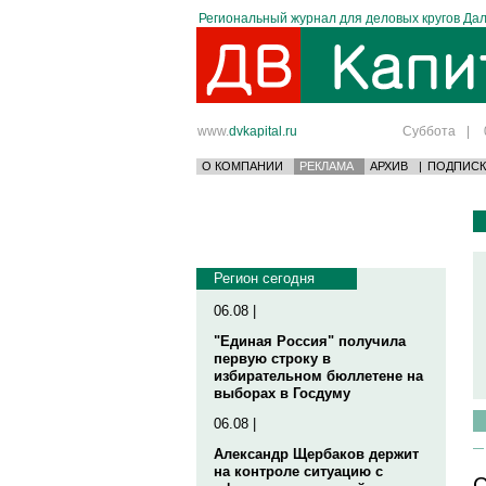
Региональный журнал для деловых кругов Дал
www.
dvkapital.ru
Суббота
|
О КОМПАНИИ
РЕКЛАМА
АРХИВ
|
ПОДПИСК
Регион сегодня
06.08 |
"Единая Россия" получила
первую строку в
избирательном бюллетене на
выборах в Госдуму
06.08 |
Александр Щербаков держит
на контроле ситуацию с
С