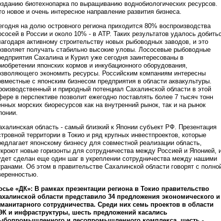
озданию биотехнопарка по выращиванию воднобиологических ресурсов.
то новое и очень интересное направление развития бизнеса.
егодня на долю островного региона приходится 80% воспроизводства
ососей в России и около 10% - в АТР. Таких результатов удалось добить
лагодаря активному строительству новых рыбоводных заводов, и это
озволяет получать стабильно высокие уловы. Лососевые рыбоводные
редприятия Сахалина и Курил уже сегодня заинтересованы в
риобретении японских кормов и инкубационного оборудования,
озволяющего экономить ресурсы. Российским компаниям интересны
овместные с японским бизнесом предприятия в области аквакультуры.
роизводственный и природный потенциал Сахалинской области в этой
фере в перспективе позволит ежегодно поставлять более 7 тысяч тонн
енных морских биоресурсов как на внутренний рынок, так и на рынок
понии.
ахалинская область - самый близкий к Японии субъект РФ. Презентация
стровной территории в Токио и ряд крупных инвестпроектов, которые
редлагает японскому бизнесу для совместной реализации область,
ткроют новые горизонты для сотрудничества между Россией и Японией, 
удет сделан еще один шаг в укреплении сотрудничества между нашими
транами. Об этом в правительстве Сахалинской области говорят с полно
веренностью.
осье «ДК»: В рамках презентации региона в Токио правительство
ахалинской области представило 34 предложения экономического и
уманитарного сотрудничества. Среди них семь проектов в области
ЭК и инфраструктуры, шесть предложений касались
ыбопромышленного и лесопромышленного комплекса, шесть -