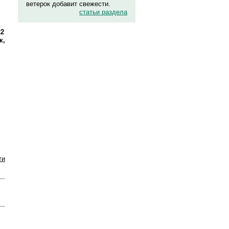
ветерок добавит свежести.
статьи раздела
22
к,
ти