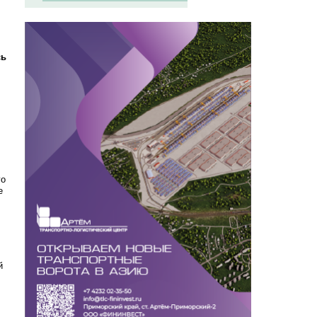
сь
го
е
й