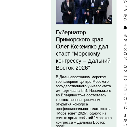
у
п
и
д
ф
Д
Губернатор
Н
Приморского края
г
и
Олег Кожемяко дал
о
старт "Морскому
С
п
конгрессу – Дальний
С
Восток 2026"
р
з
В Дальневосточном морском
п
тренажерном центре Морского
п
государственного университета
С
им. адмирала Г. И. Невельского
я
во Владивостоке состоялась
с
торжественная церемония
н
открытия конкурса
в
профессионального мастерства
"Море зовет 2026", одного из
В
самых ярких событий "Морского
д
конгресса – Дальний Восток
э
2026".