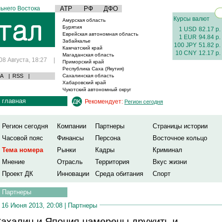
ьнего Востока
АТР
РФ
ДФО
Курсы валют
Амурская область
Бурятия
1 USD
82.17 р.
Еврейская автономная область
1 EUR
94.84 р.
Забайкалье
100 JPY
51.82 р.
Камчатский край
10 CNY
12.17 р.
Магаданская область
08 Августа, 18:27
|
Приморский край
Республика Саха (Якутия)
А
|
RSS
|
Сахалинская область
Хабаровский край
Чукотский автономный округ
главная
Рекомендует:
Регион сегодня
Регион сегодня
Компании
Партнеры
Страницы истории
Часовой пояс
Финансы
Персона
Восточное кольцо
Тема номера
Рынки
Кадры
Криминал
Мнение
Отрасль
Территория
Вкус жизни
Проект ДК
Инновации
Среда обитания
Спорт
Партнеры
16 Июня 2013, 20:08 |
Партнеры
ахалин и Япония намерены дружить и