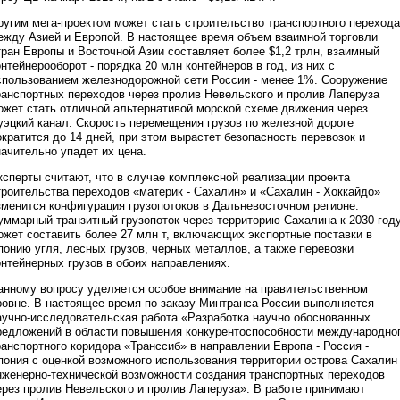
ругим мега-проектом может стать строительство транспортного перехода
ежду Азией и Европой. В настоящее время объем взаимной торговли
тран Европы и Восточной Азии составляет более $1,2 трлн, взаимный
онтейнерооборот - порядка 20 млн контейнеров в год, из них с
спользованием железнодорожной сети России - менее 1%. Сооружение
ранспортных переходов через пролив Невельского и пролив Лаперуза
ожет стать отличной альтернативой морской схеме движения через
уэцкий канал. Скорость перемещения грузов по железной дороге
ократится до 14 дней, при этом вырастет безопасность перевозок и
начительно упадет их цена.
ксперты считают, что в случае комплексной реализации проекта
троительства переходов «материк - Сахалин» и «Сахалин - Хоккайдо»
зменится конфигурация грузопотоков в Дальневосточном регионе.
уммарный транзитный грузопоток через территорию Сахалина к 2030 год
ожет составить более 27 млн т, включающих экспортные поставки в
понию угля, лесных грузов, черных металлов, а также перевозки
онтейнерных грузов в обоих направлениях.
анному вопросу уделяется особое внимание на правительственном
ровне. В настоящее время по заказу Минтранса России выполняется
аучно-исследовательская работа «Разработка научно обоснованных
редложений в области повышения конкурентоспособности международно
ранспортного коридора «Транссиб» в направлении Европа - Россия -
пония с оценкой возможного использования территории острова Сахалин
нженерно-технической возможности создания транспортных переходов
ерез пролив Невельского и пролив Лаперуза». В работе принимают