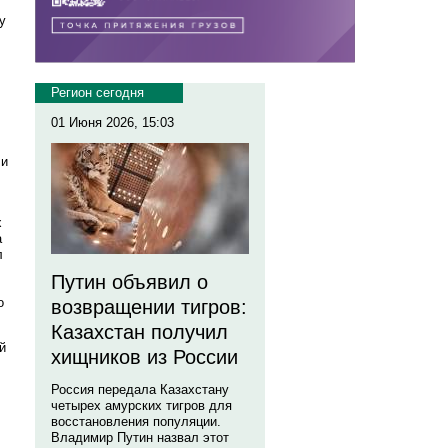
у
Регион сегодня
01 Июня 2026, 15:03
 и
х
а
л
Путин объявил о
о
возвращении тигров:
Казахстан получил
й
хищников из России
Россия передала Казахстану
четырех амурских тигров для
восстановления популяции.
Владимир Путин назвал этот