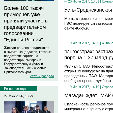
20 Июня 2017, 18:51 |
Компа
Более 100 тысяч
Усть-Среднеканская
приморцев уже
Монтаж третьего из четыре
приняли участие в
ГЭС планируется завершить
предварительном
сайте 40gov.ru.
голосовании
"Единой России"
19 Июня 2017, 14:55 |
Финан
Жители региона продолжают
"Ингосстрах" застр
выбирать кандидатов, которые
представят партию на
порт на 1,37 млрд р
предстоящих выборах в
Государственную Думу и
Филиал СПАО "Ингосстрах" 
Законодательное Собрание
открытых конкурсах на пра
Приморского края.
проведенных ПАО "Магаданс
статьи раздела
сообщает пресс-служба стр
19 Июня 2017, 14:19 |
Отрас
Регион сегодня
Магадан ждет "МАЙ
27 Мая 2026, 13:29
Сплоченность регионов пом
минерально-сырьевую отр