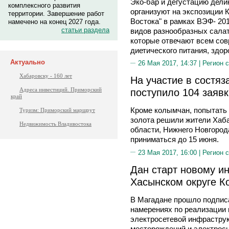
Эко-бар и дегустацию дели
комплексного развития
организуют на экспозиции 
территории. Завершение работ
Востока" в рамках ВЭФ- 201
намечено на конец 2027 года.
статьи раздела
видов разнообразных салат
которые отвечают всем сов
диетического питания, здор
Актуально
26 Мая 2017, 14:37 |
Регион 
Хабаровску - 160 лет
На участие в состяз
Адреса инвестиций. Приморский
поступило 104 заявк
край
Кроме колымчан, попытать 
Туризм: Приморский маршрут
золота решили жители Хаба
Недвижимость Владивостока
области, Нижнего Новгород
приниматься до 15 июня.
23 Мая 2017, 16:00 |
Регион 
Дан старт новому и
Хасынском округе 
В Магадане прошло подписа
намерениях по реализации 
электросетевой инфрастру
месторождений и электрос