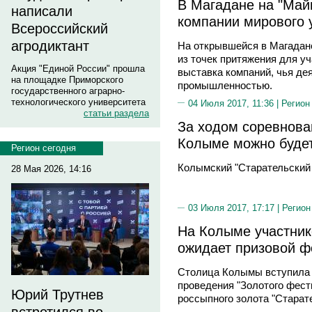
В Магадане на "Май
написали
компании мирового 
Всероссийский
агродиктант
На открывшейся в Магадане
из точек притяжения для у
Акция "Единой России" прошла
выставка компаний, чья де
на площадке Приморского
промышленностью.
государственного аграрно-
технологического университета
04 Июля 2017, 11:36 |
Регион
статьи раздела
За ходом соревнова
Колыме можно будет
Регион сегодня
Колымский "Старательский 
28 Мая 2026, 14:16
03 Июля 2017, 17:17 |
Регион
На Колыме участник
ожидает призовой ф
Столица Колымы вступила 
проведения "Золотого фест
Юрий Трутнев
россыпного золота "Старат