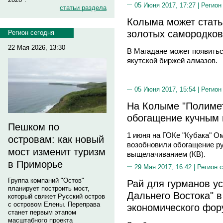
05 Июня 2017, 17:27 |
Регион
статьи раздела
Колыма может стать
золотых самородков
Регион сегодня
22 Мая 2026, 13:30
В Магадане может появитьс
якутской биржей алмазов.
05 Июня 2017, 15:54 |
Регион
На Колыме "Полиме
обогащение кучным
Пешком по
1 июня на ГОКе "Кубака" О
островам: как новый
возобновили обогащение р
мост изменит туризм
выщелачиванием (КВ).
в Приморье
29 Мая 2017, 16:42 |
Регион 
Группа компаний "Остов"
Рай для гурманов у
планирует построить мост,
Дальнего Востока" в
который свяжет Русский остров
с островом Елены. Переправа
экономического фор
станет первым этапом
масштабного проекта