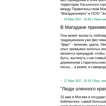
территории Хасынского гор
между Правительством Маг
"Магаданэнерго" и ООО "З
19 Мая 2017, 18:40 |
Тема но
В Магадане принима
Она может выпасть любому,
традиционном уже фестивал
"фарт" - везение, удача. У
опыт промывки золотых пес
является преградой, чтобы
быть, вытянуть счастливый
деревянном старательском 
песка… а может, и самород
17 Мая 2017, 10:10 |
Вкус жи
"Люди оленного кра
31 мая в Москве в государ
библиотеке, самой большой
открывается выставка ма