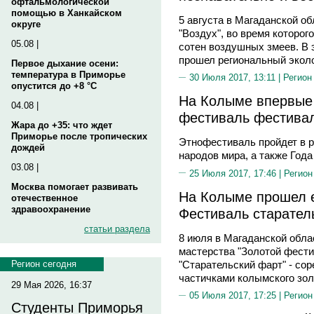
офтальмологической
помощью в Ханкайском
5 августа в Магаданской о
округе
"Воздух", во время которог
05.08 |
сотен воздушных змеев. В 
прошел региональный эколо
Первое дыхание осени:
температура в Приморье
30 Июля 2017, 13:11 |
Регион
опустится до +8 °C
На Колыме впервые 
04.08 |
фестиваль фестивал
Жара до +35: что ждет
Приморье после тропических
Этнофестиваль пройдет в 
дождей
народов мира, а также Года
03.08 |
25 Июля 2017, 17:46 |
Регион
Москва помогает развивать
На Колыме прошел 
отечественное
здравоохранение
Фестиваль старател
статьи раздела
8 июля в Магаданской обла
мастерства "Золотой фести
"Старательский фарт" - сор
Регион сегодня
частичками колымского зол
29 Мая 2026, 16:37
05 Июля 2017, 17:25 |
Регион
Студенты Приморья