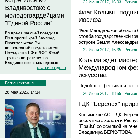
встретился во
22 Июня 2017, 16:03 |
Регион
Владивостоке с
Флаг Колымы подни
молодогвардейцами
Иосифа
"Единой России"
Флаг Магаданской области 
Во время рабочей поездки в
столба государственной гр
Приморский край Зампред
острове Земля Александры
Правительства РФ –
полномочный представитель
22 Июня 2017, 15:35 |
Регион
Президента РФ в ДФО Юрий
Трутнев встретился во
Колыма ждет мастер
Владивостоке с молодежью.
Международном фес
статьи раздела
искусства
Регион сегодня
Подобного фестиваля нет ни
28 Мая 2026, 14:14
20 Июня 2017, 18:55 |
Регион
ГДК "Берелех" прира
Колымское АО "ГДК "Береле
россыпного золота в Респу
"Прайм" со ссылкой на ген
Владимира БЕРКУТОВА.