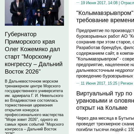
19 Июня 2017, 14:08 |
Отрас
"Колымавзрывпром":
требование времен
Предприятие по производс
Губернатор
буровзрывных работ АО "К
Приморского края
сохранив при этом старое,
Разработав брендбук, фил
Олег Кожемяко дал
содержанием сайт, в компа
старт "Морскому
"Колымавзрывпром" - совр
конгрессу – Дальний
предприятие, нацеленное н
дальневосточным недропол
Восток 2026"
проведению буровзрывных 
В Дальневосточном морском
11 Июня 2017, 15:25 |
Регион
тренажерном центре Морского
государственного университета
Виртуальный тур по
им. адмирала Г. И. Невельского
урановыми и оловян
во Владивостоке состоялась
торжественная церемония
открыт на Колыме
открытия конкурса
профессионального мастерства
Через два месяца в Бутыгы
"Море зовет 2026", одного из
проведет трехмерное скани
самых ярких событий "Морского
конгресса – Дальний Восток
погибли тысячи людей с 1937
2026".