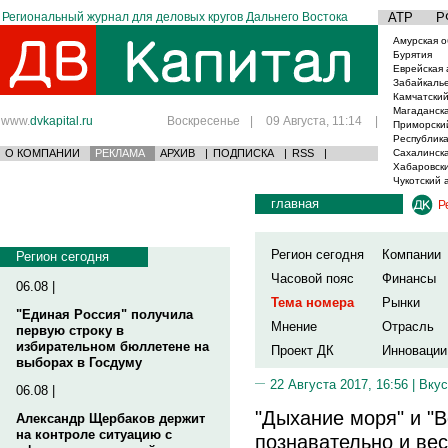
Региональный журнал для деловых кругов Дальнего Востока
АТР
Р
Амурская о
Бурятия
Еврейская 
Забайкаль
Камчатский
Магаданска
www.
dvkapital.ru
Воскресенье
|
09 Августа, 11:14
|
Приморски
Республика
О КОМПАНИИ
РЕКЛАМА
АРХИВ
|
ПОДПИСКА
|
RSS
|
Сахалинска
Хабаровски
Чукотский 
главная
Р
Регион сегодня
Компании
Регион сегодня
Часовой пояс
Финансы
06.08 |
Тема номера
Рынки
"Единая Россия" получила
Мнение
Отрасль
первую строку в
избирательном бюллетене на
Проект ДК
Инновации
выборах в Госдуму
22 Августа 2017, 16:56 |
Вкус
06.08 |
"Дыхание моря" и "В
Александр Щербаков держит
на контроле ситуацию с
познавательно и ве