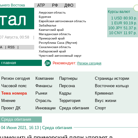
ьнего Востока
АТР
РФ
ДФО
Курсы валют
Амурская область
Бурятия
1 USD
80.93 р.
Еврейская автономная область
1 EUR
93.19 р.
Забайкалье
100 JPY
51.37 р.
Камчатский край
10 CNY
11.97 р.
Магаданская область
07 Августа, 00:58
|
Приморский край
Республика Саха (Якутия)
А
|
RSS
|
Сахалинская область
Хабаровский край
Чукотский автономный округ
главная
Рекомендует:
Регион сегодня
Регион сегодня
Компании
Партнеры
Страницы истории
Часовой пояс
Финансы
Персона
Восточное кольцо
Тема номера
Рынки
Кадры
Криминал
Мнение
Отрасль
Территория
Вкус жизни
Проект ДК
Инновации
Среда обитания
Спорт
Среда обитания
04 Июня 2021, 16:13 |
Среда обитания
наменитый приморский пляж утопает в