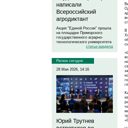
написали
В
О
Всероссийский
а
в
агродиктант
с
Акция "Единой России" прошла
В
на площадке Приморского
Х
государственного аграрно-
о
технологического университета
с
статьи раздела
«
в
Регион сегодня
н
с
28 Мая 2026, 14:16
з
к
г
г
К
и
р
ч
м
т
Юрий Трутнев
«