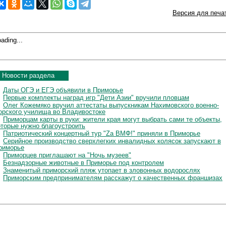
Версия для печа
ading...
Новости раздела
Даты ОГЭ и ЕГЭ объявили в Приморье
Первые комплекты наград игр "Дети Азии" вручили пловцам
Олег Кожемяко вручил аттестаты выпускникам Нахимовского военно-
орского училища во Владивостоке
Приморцам карты в руки: жители края могут выбрать сами те объекты,
оторые нужно благоустроить
Патриотический концертный тур "Zа ВМФ!" приняли в Приморье
Серийное производство сверхлегких инвалидных колясок запускают в
риморье
Приморцев приглашают на "Ночь музеев"
Безнадзорные животные в Приморье под контролем
Знаменитый приморский пляж утопает в зловонных водорослях
Приморским предпринимателям расскажут о качественных франшизах