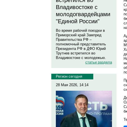
встретился во
Н
С
Владивостоке с
к
молодогвардейцами
п
б
"Единой России"
с
н
Во время рабочей поездки в
Приморский край Зампред
А
Правительства РФ –
а
полномочный представитель
М
Президента РФ в ДФО Юрий
Х
Трутнев встретился во
д
Владивостоке с молодежью.
Н
статьи раздела
м
о
п
Регион сегодня
П
с
28 Мая 2026, 14:14
с
Д
О
С
б
Те