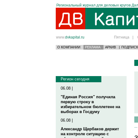
Региональный журнал для деловых кругов Дал
www.
dvkapital.ru
Пятница
|
О КОМПАНИИ
РЕКЛАМА
АРХИВ
|
ПОДПИСК
Регион сегодня
06.08 |
"Единая Россия" получила
первую строку в
избирательном бюллетене на
выборах в Госдуму
06.08 |
Александр Щербаков держит
на контроле ситуацию с
З