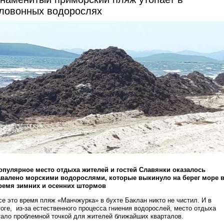
ловонных водорослях
опулярное место отдыха жителей и гостей Славянки оказалось
авалено морскими водорослями, которые выкинуло на берег море 
ремя зимних и осенних штормов
се это время пляж «Манчжурка» в бухте Баклан никто не чистил. И в
тоге, из-за естественного процесса гниения водорослей, место отдыха
тало проблемной точкой для жителей ближайших кварталов.