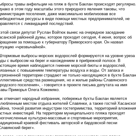
ыбросы травы анфельции на пляж в бухте Баклан происходят регулярно
днако в этом году масштабы этого природного явления таковы, что
дминистрация поселения, даже максимально мобилизовав все
небюджетные ресурсы в виде помощи местных предпринимателей, не
правляется с ликвидацией последствий.
 этой связи депутат Руслан Войтюк вынес на очередное заседание
асанской районной думы, которое проходит сегодня, 4 июня, вопрос об
бращении за помощью к губернатору Приморского края. Он назвал
итуацию «чрезвычайной».
Штормовые выбросы морских водорослей формируются на уровне уреза
оды с выбросом на берег и нахождением в прибрежной полосе. В
астоящее время наблюдается гниение морской биоты и водорослей,
вязанных с повышением температуры воздуха и воды. От запаха и
агрязненной территории страдают не только находящиеся в бухте Баклан
оллективные средства размещения, но и жилые районы Славянского
ородского поселения», - говорится в проекте письма депутата на имя
лавы Приморья Олега Кожемяко.
ак отмечает народный избранник, побережье бухты Баклан является
злюбленным местом отдыха жителей Славянки, а также гостей Хасанско
айона, точкой развития индустрии гостеприимства, территорией вложени
астных инвестиций. На территории муниципального пляжа проходят
ногочисленные культурно-массовые и спортивные мероприятия,
радиционный краевой фестиваль авторской и бардовской песни
Славянский берег».