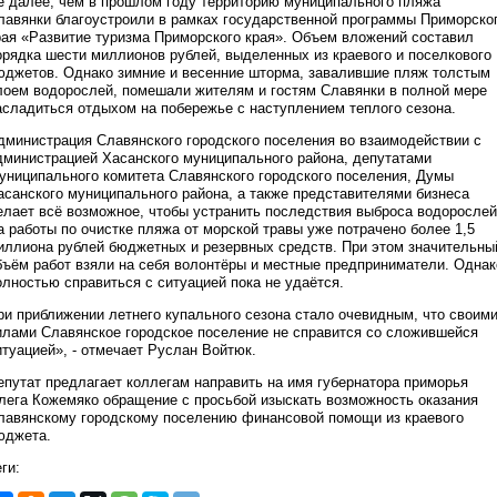
е далее, чем в прошлом году территорию муниципального пляжа
лавянки благоустроили в рамках государственной программы Приморско
рая «Развитие туризма Приморского края». Объем вложений составил
орядка шести миллионов рублей, выделенных из краевого и поселкового
юджетов. Однако зимние и весенние шторма, завалившие пляж толстым
лоем водорослей, помешали жителям и гостям Славянки в полной мере
асладиться отдыхом на побережье с наступлением теплого сезона.
дминистрация Славянского городского поселения во взаимодействии с
дминистрацией Хасанского муниципального района, депутатами
униципального комитета Славянского городского поселения, Думы
асанского муниципального района, а также представителями бизнеса
елает всё возможное, чтобы устранить последствия выброса водоросле
а работы по очистке пляжа от морской травы уже потрачено более 1,5
иллиона рублей бюджетных и резервных средств. При этом значительны
бъём работ взяли на себя волонтёры и местные предприниматели. Однак
олностью справиться с ситуацией пока не удаётся.
ри приближении летнего купального сезона стало очевидным, что своим
илами Славянское городское поселение не справится со сложившейся
итуацией», - отмечает Руслан Войтюк.
епутат предлагает коллегам направить на имя губернатора приморья
лега Кожемяко обращение с просьбой изыскать возможность оказания
лавянскому городскому поселению финансовой помощи из краевого
юджета.
ги: