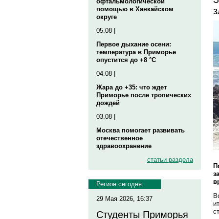
офтальмологической
з
помощью в Ханкайском
округе
05.08 |
Первое дыхание осени:
температура в Приморье
опустится до +8 °C
04.08 |
Жара до +35: что ждет
Приморье после тропических
дождей
03.08 |
Москва помогает развивать
отечественное
здравоохранение
статьи раздела
П
з
в
Регион сегодня
В
29 Мая 2026, 16:37
и
с
Студенты Приморья