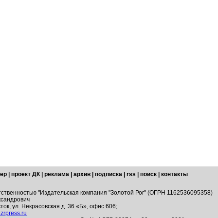
ер
|
проект ДК
|
реклама
|
архив
|
подписка
|
rss
|
поиск
|
контакты
тственностью "Издательская компания "Золотой Рог" (ОГРН 1162536095358)
ксандрович
ток, ул. Некрасовская д. 36 «Б», офис 606;
zrpress.ru