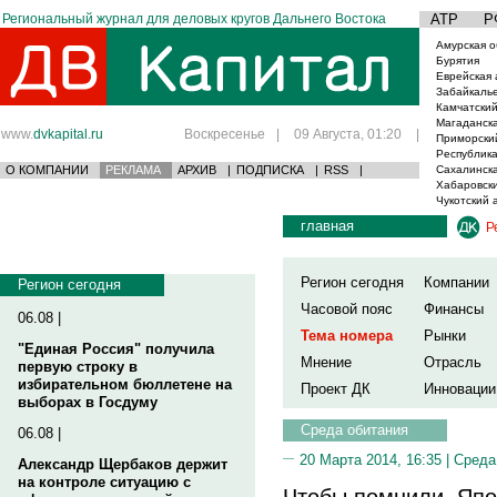
Региональный журнал для деловых кругов Дальнего Востока
АТР
Р
Амурская о
Бурятия
Еврейская 
Забайкаль
Камчатский
Магаданска
www.
dvkapital.ru
Воскресенье
|
09 Августа, 01:20
|
Приморски
Республика
О КОМПАНИИ
РЕКЛАМА
АРХИВ
|
ПОДПИСКА
|
RSS
|
Сахалинска
Хабаровски
Чукотский 
главная
Р
Регион сегодня
Компании
Регион сегодня
Часовой пояс
Финансы
06.08 |
Тема номера
Рынки
"Единая Россия" получила
Мнение
Отрасль
первую строку в
избирательном бюллетене на
Проект ДК
Инновации
выборах в Госдуму
Среда обитания
06.08 |
20 Марта 2014, 16:35 |
Среда
Александр Щербаков держит
на контроле ситуацию с
Чтобы помнили. Япо