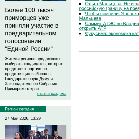
Ольга Мальцева: Не иск
российскую границу на пое
Более 100 тысяч
Чтобы помнили. Японска
приморцев уже
Мальцева
Саммит АТЭС во Владиво
приняли участие в
открыть АТР
предварительном
Фукусима: экономика ка
голосовании
"Единой России"
Жители региона продолжают
выбирать кандидатов, которые
представят партию на
предстоящих выборах в
Государственную Думу и
Законодательное Собрание
Приморского края.
статьи раздела
Регион сегодня
27 Мая 2026, 13:29