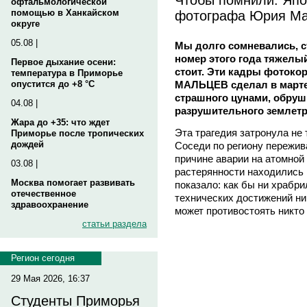
офтальмологической
фотографа Юрия М
помощью в Ханкайском
округе
05.08 |
Мы долго сомневались, с
номер этого года тяжелы
Первое дыхание осени:
стоит. Эти кадры фотоко
температура в Приморье
МАЛЬЦЕВ сделал в марте 
опустится до +8 °C
страшного цунами, обруш
04.08 |
разрушительного землетр
Жара до +35: что ждет
Эта трагедия затронула не 
Приморье после тропических
дождей
Соседи по региону переживал
причине аварии на атомной
03.08 |
растерянности находились 
Москва помогает развивать
показало: как бы ни храбр
отечественное
технических достижений ни
здравоохранение
может противостоять никто 
статьи раздела
Регион сегодня
29 Мая 2026, 16:37
Студенты Приморья