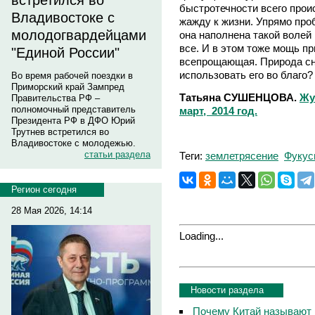
встретился во
быстротечности всего прои
Владивостоке с
жажду к жизни. Упрямо проб
молодогвардейцами
она наполнена такой волей 
все. И в этом тоже мощь п
"Единой России"
всепрощающая. Природа сн
использовать его во благо?
Во время рабочей поездки в
Приморский край Зампред
Татьяна СУШЕНЦОВА.
Жу
Правительства РФ –
полномочный представитель
март, 2014 год.
Президента РФ в ДФО Юрий
Трутнев встретился во
Владивостоке с молодежью.
статьи раздела
Теги:
землетрясение
Фукус
Регион сегодня
28 Мая 2026, 14:14
Loading...
Новости раздела
Почему Китай называют