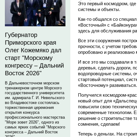
Это первый космодром, гд
системы и объекты.
Как-то общался со специал
«Восточный» с «Байконура»
здесь для обслуживания рак
Губернатор
Все эти сооружения постро
Приморского края
прочности, с учетом требо
Олег Кожемяко дал
опробовано и реализовано 
старт "Морскому
И все это мы создавали в 
конгрессу – Дальний
деревья, сделать дороги, п
Восток 2026"
водопроводные системы, о
стартовый потенциал, сист
В Дальневосточном морском
«Восточному» развиваться.
тренажерном центре Морского
государственного университета
Получился космодром-крас
им. адмирала Г. И. Невельского
новый опыт для «Дальспецс
во Владивостоке состоялась
повысили свою техническу
торжественная церемония
современные технологии. Е
открытия конкурса
профессионального мастерства
решение о строительстве та
"Море зовет 2026", одного из
сомнения, сделаем!
самых ярких событий "Морского
конгресса – Дальний Восток
Теперь о деньгах. На стро
2026".