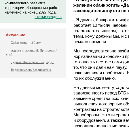
комплексного развития
желании обанкротить «Да
территории. Завершение работ
законодательству это не 
намечено на конец 2027 года.
статьи раздела
- Я думаю, банкротить инф
работает 10 тысяч человек
налогоплательщиком, - это
Актуально
теми, кому должны мы, и с
немало времени.
Хабаровску - 160 лет
Мы последовательно разби
Адреса инвестиций. Приморский
край
нормализации экономики пр
готовность вести с нами ди
Туризм: Приморский маршрут
то, что они дали нам паузу
Недвижимость Владивостока
накопившихся проблемах. Н
по их обслуживанию.
На данный момент у «Даль
задолженность перед ВТБ и
заемные средства исключит
выполнения договорных об
контрактам на строительст
Минобороны. На эти средст
и оборудования, а также в
позволило полностью ликви