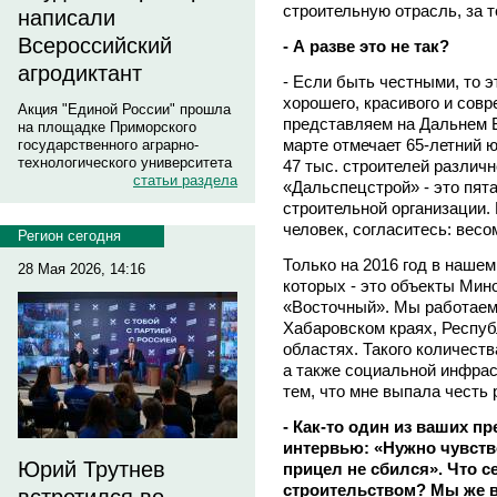
строительную отрасль, за 
написали
Всероссийский
- А разве это не так?
агродиктант
- Если быть честными, то э
хорошего, красивого и совр
Акция "Единой России" прошла
представляем на Дальнем В
на площадке Приморского
марте отмечает 65-летний 
государственного аграрно-
технологического университета
47 тыс. строителей различн
статьи раздела
«Дальспецстрой» - это пят
строительной организации.
человек, согласитесь: весо
Регион сегодня
Только на 2016 год в нашем
28 Мая 2026, 14:16
которых - это объекты Мин
«Восточный». Мы работаем
Хабаровском краях, Респуб
областях. Такого количест
а также социальной инфрас
тем, что мне выпала честь 
- Как-то один из ваших п
интервью: «Нужно чувств
Юрий Трутнев
прицел не сбился». Что 
строительством? Мы же 