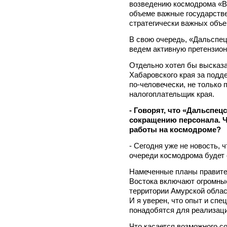
возведению космодрома «В
объеме важные государств
стратегически важных объе
В свою очередь, «Дальспе
ведем активную претензион
Отдельно хотел бы высказа
Хабаровского края за подд
по-человечески, не только 
налогоплательщик края.
- Говорят, что «Дальспец
сокращению персонала. Ч
работы на космодроме?
- Сегодня уже не новость, 
очереди космодрома будет 
Намеченные планы правите
Востока включают огромны
территории Амурской облас
И я уверен, что опыт и сп
понадобятся для реализаци
Что касается возможного с