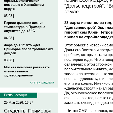
офтальмологической
"Дальспецстрой": "В
помощью в Ханкайском
округе
земле
05.08 |
23 марта исполнился год
Первое дыхание осени:
температура в Приморье
"Дальспецстрой" был на
опустится до +8 °C
говорит сам Юрий Петрови
провел на стройплощадк
04.08 |
Этот объект в истории само
Жара до +35: что ждет
Приморье после тропических
Дальнего Востока и предмет
дождей
проблем, которые стали пр
последние годы. Что и гово
03.08 |
связанных с этой стройкой
Москва помогает развивать
положительного имиджа, их 
отечественное
заслоняла несомненные зас
здравоохранение
несправедливость, как при
статьи раздела
его, и его коллег. Именно 
«Дальспецстроя» начал раз
Да, экономическое положен
Регион сегодня
очень непростое, но это не
замечать очевидные дости
29 Мая 2026, 16:37
Студенты Приморья
- Читаю СМИ: все плохо, пл