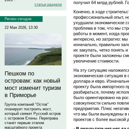
получил 64 млрд рублей. Го
статьи раздела
Конечно, в ходе строитель
профессиональный опыт, но
Регион сегодня
ухудшили экономическое с
22 Мая 2026, 13:30
проблема в том, что мы стр
работы в момент, когда про
интересно, но затратно: мы
изначально, правильно зал
их закупать, четко понять и
проекте были заложены см
увеличение стоимости.
На эту ситуацию наложилс
Пешком по
экономическая ситуация в с
островам: как новый
доллара и евро. Изначальн
проекту была импортного п
мост изменит туризм
разбираться, почему испол
в Приморье
было ориентировано на рос
совокупности сильно повли
Группа компаний "Остов"
предприятия. Плюс негатив
планирует построить мост,
что мы были вынуждены в к
который свяжет Русский остров
с островом Елены. Переправа
проектов с более высокой 
станет первым этапом
масштабного проекта
- В результате нет-нет д