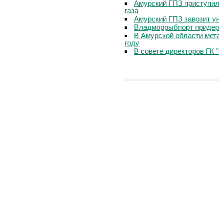
Амурский ГПЗ приступил
газа
Амурский ГПЗ завозит у
Владморрыбпорт придер
В Амурской области мета
году
В совете директоров ГК 