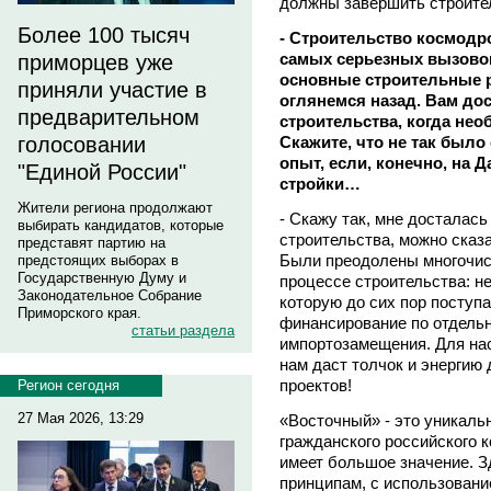
должны завершить строител
Более 100 тысяч
- Строительство космодр
самых серьезных вызовов
приморцев уже
основные строительные р
приняли участие в
оглянемся назад. Вам до
предварительном
строительства, когда нео
Скажите, что не так было
голосовании
опыт, если, конечно, на
"Единой России"
стройки…
Жители региона продолжают
- Скажу так, мне досталась
выбирать кандидатов, которые
строительства, можно сказа
представят партию на
Были преодолены многочис
предстоящих выборах в
Государственную Думу и
процессе строительства: н
Законодательное Собрание
которую до сих пор поступ
Приморского края.
финансирование по отдель
статьи раздела
импортозамещения. Для нас
нам даст толчок и энергию
проектов!
Регион сегодня
27 Мая 2026, 13:29
«Восточный» - это уникаль
гражданского российского 
имеет большое значение. З
принципам, с использовани