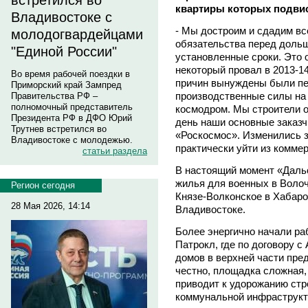
встретился во
квартиры которых подвис
Владивостоке с
- Мы достроим и сдадим вс
молодогвардейцами
обязательства перед доль
"Единой России"
установленные сроки. Это 
некоторый провал в 2013-14
Во время рабочей поездки в
причин вынуждены были пе
Приморский край Зампред
производственные силы на д
Правительства РФ –
полномочный представитель
космодром. Мы строители о
Президента РФ в ДФО Юрий
день наши основные заказч
Трутнев встретился во
«Роскосмос». Изменились 
Владивостоке с молодежью.
практически уйти из коммер
статьи раздела
В настоящий момент «Даль
жилья для военных в Волоч
Регион сегодня
Князе-Волконское в Хабаро
28 Мая 2026, 14:14
Владивостоке.
Более энергично начали ра
Патрокл, где по договору 
домов в верхней части пре
честно, площадка сложная,
приводит к удорожанию стр
коммунальной инфраструкт