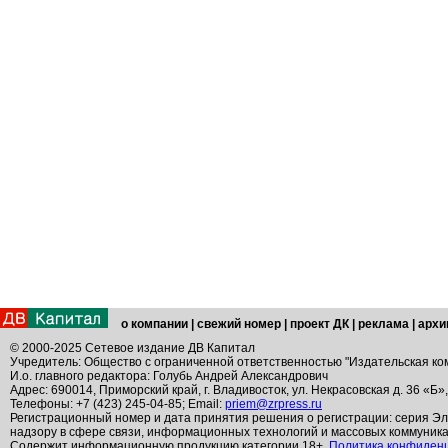
о компании
|
свежий номер
|
проект ДК
|
реклама
|
архи
© 2000-2025 Сетевое издание ДВ Капитал
Учредитель: Общество с ограниченной ответственностью "Издательская ко
И.о. главного редактора: Голубь Андрей Александрович
Адрес: 690014, Приморский край, г. Владивосток, ул. Некрасовская д. 36 «Б»
Телефоны: +7 (423) 245-04-85; Email:
priem@zrpress.ru
Регистрационный номер и дата принятия решения о регистрации: серия Эл
надзору в сфере связи, информационных технологий и массовых коммуник
Содержит информационную продукцию категории 18+.
Политика конфиден