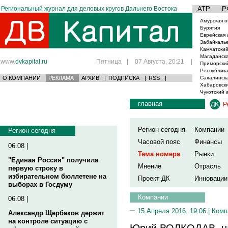
Региональный журнал для деловых кругов Дальнего Востока
АТР
Р
Амурская о
Бурятия
Еврейская 
Забайкаль
Камчатский
Магаданска
www.
dvkapital.ru
Пятница
|
07 Августа, 20:21
|
Приморски
Республика
О КОМПАНИИ
РЕКЛАМА
АРХИВ
|
ПОДПИСКА
|
RSS
|
Сахалинска
Хабаровски
Чукотский 
главная
Р
Регион сегодня
Компании
Регион сегодня
Часовой пояс
Финансы
06.08 |
Тема номера
Рынки
"Единая Россия" получила
Мнение
Отрасль
первую строку в
избирательном бюллетене на
Проект ДК
Инновации
выборах в Госдуму
Компании
06.08 |
15 Апреля 2016, 19:06 |
Комп
Александр Щербаков держит
на контроле ситуацию с
Юрий ВОЛКОДАВ, на